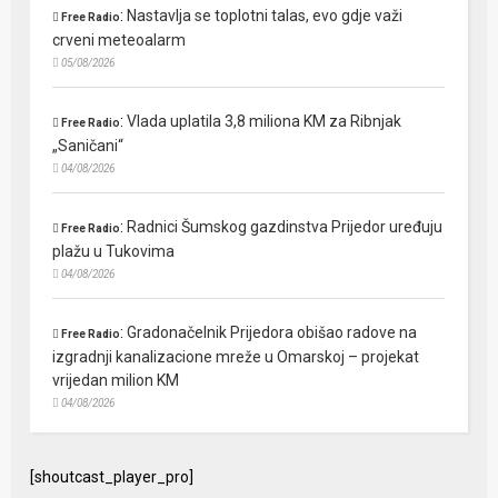
:
Nastavlja se toplotni talas, evo gdje važi
Free Radio
crveni meteoalarm
05/08/2026
:
Vlada uplatila 3,8 miliona KM za Ribnjak
Free Radio
„Saničani“
04/08/2026
:
Radnici Šumskog gazdinstva Prijedor uređuju
Free Radio
plažu u Tukovima
04/08/2026
:
Gradonačelnik Prijedora obišao radove na
Free Radio
izgradnji kanalizacione mreže u Omarskoj – projekat
vrijedan milion KM
04/08/2026
[shoutcast_player_pro]