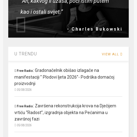
“Ah, kakvog li užasa, poći istim putem
kao i ostali svijet.”
- Charles Bukowski
U TRENDU
VIEW ALL
:
Gradonačelnik obišao izlagače na
Free Radio
manifestaciji ” Plodovi ljeta 2026”- Podrška domaćoj
proizvodnji
05/08/2026
:
Završena rekonstrukcija krova na Dječijem
Free Radio
vrtiću “Radost”, izgradnja objekta na Pećanima u
završnoj fazi
05/08/2026