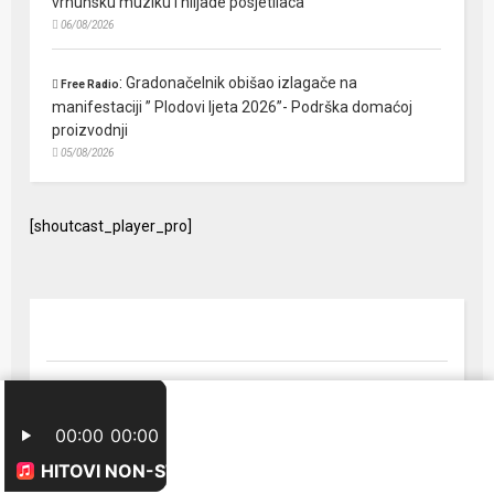
vrhunsku muziku i hiljade posjetilaca
06/08/2026
:
Gradonačelnik obišao izlagače na
Free Radio
manifestaciji ” Plodovi ljeta 2026”- Podrška domaćoj
proizvodnji
05/08/2026
[shoutcast_player_pro]
© 2024 Free Radio Prijedor. Sva prava zaštićena Designed by
FreeRadio