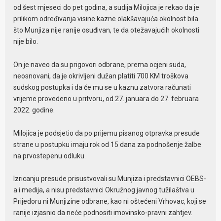
od šest mjeseci do pet godina, a sudija Milojica je rekao da je
prilikom određivanja visine kazne olakšavajuća okolnost bila
što Munjiza nije ranije osuđivan, te da otežavajućih okolnosti
nije bilo.
On je naveo da su prigovori odbrane, prema ocjeni suda,
neosnovani, da je okrivljeni dužan platiti 700 KM troškova
sudskog postupka i da će mu se u kaznu zatvora računati
vrijeme provedeno u pritvoru, od 27. januara do 27. februara
2022. godine.
Milojica je podsjetio da po prijemu pisanog otpravka presude
strane u postupku imaju rok od 15 dana za podnošenje žalbe
na prvostepenu odluku.
Izricanju presude prisustvovali su Munjiza i predstavnici OEBS-
a i medija, a nisu predstavnici Okružnog javnog tužilaštva u
Prijedoru ni Munjizine odbrane, kao ni oštećeni Vrhovac, koji se
ranije izjasnio da neće podnositi imovinsko-pravni zahtjev.