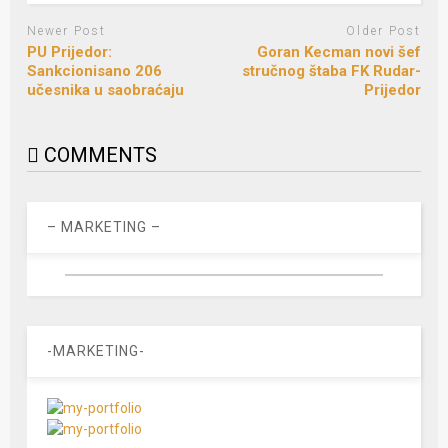
Newer Post
Older Post
PU Prijedor:
Goran Kecman novi šef
Sankcionisano 206
stručnog štaba FK Rudar-
učesnika u saobraćaju
Prijedor
COMMENTS
– MARKETING –
-MARKETING-