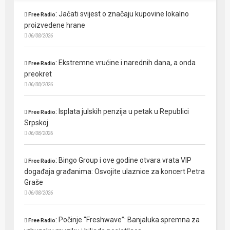
:
Jačati svijest o značaju kupovine lokalno
Free Radio
proizvedene hrane
06/08/2026
:
Ekstremne vrućine i narednih dana, a onda
Free Radio
preokret
06/08/2026
:
Isplata julskih penzija u petak u Republici
Free Radio
Srpskoj
06/08/2026
:
Bingo Group i ove godine otvara vrata VIP
Free Radio
događaja građanima: Osvojite ulaznice za koncert Petra
Graše
06/08/2026
:
Počinje “Freshwave”: Banjaluka spremna za
Free Radio