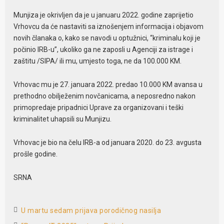
Munjiza je okrivljen da je u januaru 2022. godine zaprijetio
Vrhovcu da će nastaviti sa iznošenjem informacija i objavom
novih članaka o, kako se navodi u optužnici, “kriminalu koji je
počinio IRB-u”, ukoliko ga ne zaposli u Agenciji za istrage i
zaštitu /SIPA/ ili mu, umjesto toga, ne da 100.000 KM.
Vrhovac mu je 27. januara 2022. predao 10.000 KM avansa u
prethodno obilježenim novčanicama, a neposredno nakon
primopredaje pripadnici Uprave za organizovani i teški
kriminalitet uhapsili su Munjizu.
Vrhovac je bio na čelu IRB-a od januara 2020. do 23. avgusta
prošle godine.
SRNA
U martu sedam prijava porodičnog nasilja