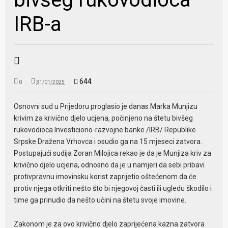
IRB-a
644
0
31/01/2025
Osnovni sud u Prijedoru proglasio je danas Marka Munjizu
krivim za krivično djelo ucjena, počinjeno na štetu bivšeg
rukovodioca Investiciono-razvojne banke /IRB/ Republike
Srpske Dražena Vrhovca i osudio ga na 15 mjeseci zatvora.
Postupajući sudija Zoran Milojica rekao je da je Munjiza kriv za
krivično djelo ucjena, odnosno da je u namjeri da sebi pribavi
protivpravnu imovinsku korist zaprijetio oštećenom da će
protiv njega otkriti nešto što bi njegovoj časti ili ugledu škodilo i
time ga prinudio da nešto učini na štetu svoje imovine.
Zakonom je za ovo krivično djelo zaprijećena kazna zatvora