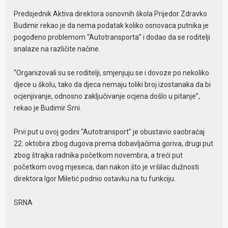
Predsjednik Aktiva direktora osnovnih škola Prijedor Zdravko
Budimir rekao je da nema podatak koliko osnovaca putnika je
pogođeno problemom “Autotransporta” i dodao da se roditelji
snalaze na različite načine.
“Organizovali su se roditelji, smjenjuju se i dovoze po nekoliko
djece u školu, tako da djeca nemaju toliki broj izostanaka da bi
ocjenjivanje, odnosno zaključivanje ocjena došlo u pitanje”,
rekao je Budimir Srni.
Prvi put u ovoj godini “Autotransport” je obustavio saobraćaj
22. oktobra zbog dugova prema dobavljačima goriva, drugi put
zbog štrajka radnika početkom novembra, a treći put
početkom ovog mjeseca, dan nakon što je vršilac dužnosti
direktora Igor Miletić podnio ostavku na tu funkciju.
SRNA