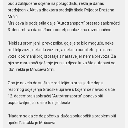
budu zaključene ocjene na polugodištu, rekla je danas
predsjednik Aktiva direktora srednjih škola Prijedor Dražena
Mršić.
Mršićeva je podsjetila da je “Autotransport” prestao saobraćati
3. decembra i da se đaci i roditelji snalaze na razne načine.
“Neki su promijenili prevoznika, gdje je to bilo moguće, neke
roditelji voze, neki idu vozom, a neki su punoljetni pa i sami
voze, dok manji broj izostaje s nastave jer nema prevoza. Za
njih se mora naći rješenje jer nisu djeca kriva što autobusi ne
idu”, rekla je Mršićeva Srni.
Ona je navela da su škole roditeljima proslijedile dopis
resornog odjeljenja Gradske uprave u kojem se navodi da će
12. decembra saobraćaj “Autotransporta” ponovo biti
uspostavljen, ali da se to nije desilo.
“Nadam se da će do početka idućeg polugodišta problem biti
riješen”, istakla je Mršićeva.