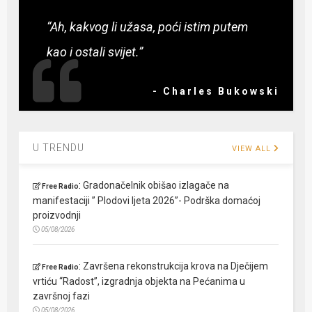
“Ah, kakvog li užasa, poći istim putem
kao i ostali svijet.”
- Charles Bukowski
U TRENDU
VIEW ALL
:
Gradonačelnik obišao izlagače na
Free Radio
manifestaciji ” Plodovi ljeta 2026”- Podrška domaćoj
proizvodnji
05/08/2026
:
Završena rekonstrukcija krova na Dječijem
Free Radio
vrtiću “Radost”, izgradnja objekta na Pećanima u
završnoj fazi
05/08/2026