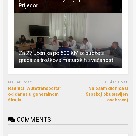
Prijedor
Za 27 učenika po 500 KM iz budžeta
grada za troškove maturskih svečanosti
Newer Post
Older Post
Radnici “Autotransporta”
Na osam dionica u
od danas u generalnom
Srpskoj obustavljen
štrajku
saobraćaj
COMMENTS