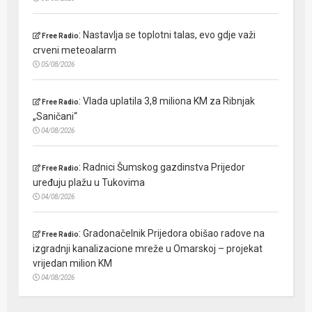
:
Nastavlja se toplotni talas, evo gdje važi
Free Radio
crveni meteoalarm
05/08/2026
:
Vlada uplatila 3,8 miliona KM za Ribnjak
Free Radio
„Saničani“
04/08/2026
:
Radnici Šumskog gazdinstva Prijedor
Free Radio
uređuju plažu u Tukovima
04/08/2026
:
Gradonačelnik Prijedora obišao radove na
Free Radio
izgradnji kanalizacione mreže u Omarskoj – projekat
vrijedan milion KM
04/08/2026