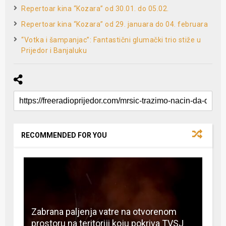
Repertoar kina “Kozara” od 30.01. do 05.02.
Repertoar kina “Kozara” od 29. januara do 04. februara
“Votka i šampanjac”: Fantastični glumački trio stiže u
Prijedor i Banjaluku
RECOMMENDED FOR YOU
Zabrana paljenja vatre na otvorenom
prostoru na teritoriji koju pokriva TVSJ