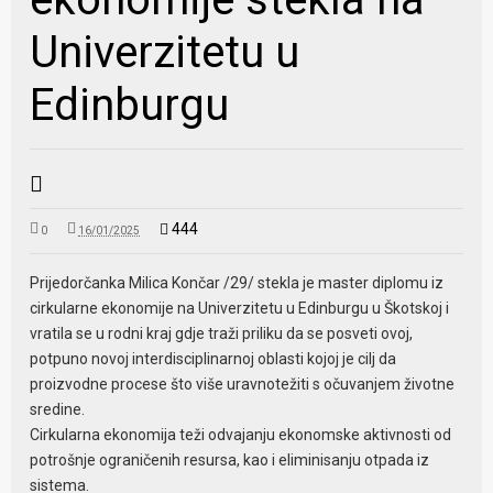
Univerzitetu u
Edinburgu
444
0
16/01/2025
Prijedorčanka Milica Končar /29/ stekla je master diplomu iz
cirkularne ekonomije na Univerzitetu u Edinburgu u Škotskoj i
vratila se u rodni kraj gdje traži priliku da se posveti ovoj,
potpuno novoj interdisciplinarnoj oblasti kojoj je cilj da
proizvodne procese što više uravnotežiti s očuvanjem životne
sredine.
Cirkularna ekonomija teži odvajanju ekonomske aktivnosti od
potrošnje ograničenih resursa, kao i eliminisanju otpada iz
sistema.