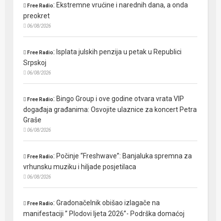
:
Ekstremne vrućine i narednih dana, a onda
Free Radio
preokret
06/08/2026
:
Isplata julskih penzija u petak u Republici
Free Radio
Srpskoj
06/08/2026
:
Bingo Group i ove godine otvara vrata VIP
Free Radio
događaja građanima: Osvojite ulaznice za koncert Petra
Graše
06/08/2026
:
Počinje “Freshwave”: Banjaluka spremna za
Free Radio
vrhunsku muziku i hiljade posjetilaca
06/08/2026
:
Gradonačelnik obišao izlagače na
Free Radio
manifestaciji ” Plodovi ljeta 2026”- Podrška domaćoj