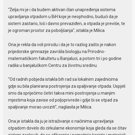
“Želja mi je i da budem aktivan član unapređenja sistema
upravljanja otpadom u BiH koje je neophodno, budući da je
sistem zastario, loš i davno prevaziđen, a otpada je previše, te
je ogroman prostor za poboljšanja”, istakla je Milica.
Ona je rekla da voli prirodu i da je to razlog zašto je nakon
prijedorske gimnazije završila biologiju na Prirodno-
matematičkom fakultetu u Banjaluci, a potom tri i po godine
radila u banjalučkom Centru za životnu sredinu.
“Od radnih pobjeda istakla bih rad sa lokalnim zajednicima
gdje su bila planirana postrojenja za spaljivanje otpada. Uspjeli
smo da spriječimo četiri takva mini-postrojenja u manjim
mjestima koja zavise od poljoprivrede i gdje bi se otpad za
spaljivanje morao uvoziti”, naglasila je Milica.
Ona je istakla da ju je istraživanje o načinima upravljanja
otpadom dovelo do cirkularne ekonomije koja gleda da se čitav