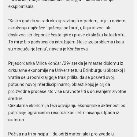
eksploatisala.
“Koliko god da se radi oko upravljanja otpadom, to je u našem
okruženju najčešće `gašenje požara`, i, figurativno, ali i
doslovno, jer deponije često gore i prave ekološku katastrofu.
To mi je bio podsticaj da istražujem šta je iza problema i koja
su moguća rješenja”, navela je Končareva.
Prijedorčanka Milica Končar /29/ stekla je master diplomu iz
cirkularne ekonomije na Univerzitetu u Edinburgu u Škotskoj i
vratila se u rodni kraj gdje traži priliku da se posveti ovoj,
potpuno novoj interdisciplinarnoj oblasti kojoj je cilj da
proizvodne procese što više uravnotežiti s očuvanjem životne
sredine.
Cirkularna ekonomija teži odvajanju ekonomske aktivnosti od
potrošnje ograničenih resursa, kao i eliminisanju otpada iz
sistema.
Počiva na tri principa – da održi materijale i proizvode u