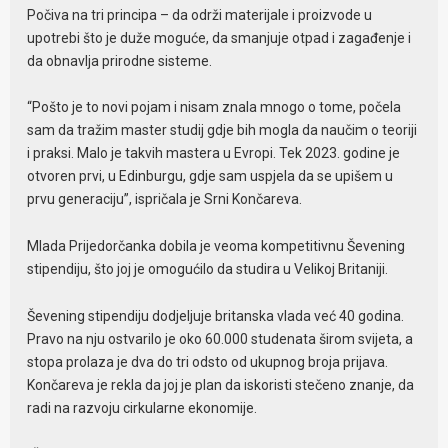
Počiva na tri principa – da održi materijale i proizvode u
upotrebi što je duže moguće, da smanjuje otpad i zagađenje i
da obnavlja prirodne sisteme.
“Pošto je to novi pojam i nisam znala mnogo o tome, počela
sam da tražim master studij gdje bih mogla da naučim o teoriji
i praksi. Malo je takvih mastera u Evropi. Tek 2023. godine je
otvoren prvi, u Edinburgu, gdje sam uspjela da se upišem u
prvu generaciju”, ispričala je Srni Končareva.
Mlada Prijedorčanka dobila je veoma kompetitivnu Ševening
stipendiju, što joj je omogućilo da studira u Velikoj Britaniji.
Ševening stipendiju dodjeljuje britanska vlada već 40 godina.
Pravo na nju ostvarilo je oko 60.000 studenata širom svijeta, a
stopa prolaza je dva do tri odsto od ukupnog broja prijava.
Končareva je rekla da joj je plan da iskoristi stečeno znanje, da
radi na razvoju cirkularne ekonomije.