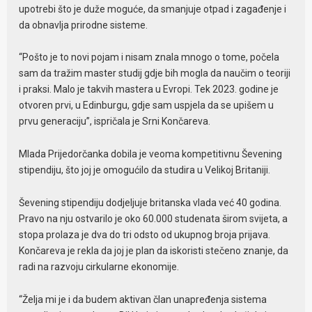
upotrebi što je duže moguće, da smanjuje otpad i zagađenje i
da obnavlja prirodne sisteme.
“Pošto je to novi pojam i nisam znala mnogo o tome, počela
sam da tražim master studij gdje bih mogla da naučim o teoriji
i praksi. Malo je takvih mastera u Evropi. Tek 2023. godine je
otvoren prvi, u Edinburgu, gdje sam uspjela da se upišem u
prvu generaciju”, ispričala je Srni Končareva.
Mlada Prijedorčanka dobila je veoma kompetitivnu Ševening
stipendiju, što joj je omogućilo da studira u Velikoj Britaniji.
Ševening stipendiju dodjeljuje britanska vlada već 40 godina.
Pravo na nju ostvarilo je oko 60.000 studenata širom svijeta, a
stopa prolaza je dva do tri odsto od ukupnog broja prijava.
Končareva je rekla da joj je plan da iskoristi stečeno znanje, da
radi na razvoju cirkularne ekonomije.
“Želja mi je i da budem aktivan član unapređenja sistema