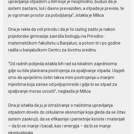
upravljanja otpadom u BiH koje je neophodno, budući da je
sistem zastario, loš i davno prevaziđen, a otpada je previše, te
je ogroman prostor za poboljšanja”, istakla je Milica.
Ona je rekla da voli prirodu i da je to razlog zašto je nakon
prijedorske gimnazije završila biologiju na Prirodno-
matematičkom fakultetu u Banjaluci, a potom tri i po godine
radila u banjalučkom Centru za životnu sredinu.
“Od radnih pobjeda istakla bih rad sa lokalnim zajednicima
gdje su bila planirana postrojenja za spaljivanje otpada. Uspjeli
smo da spriječimo četiri takva mini-postrojenja u manjim
mjestima koja zavise od poljoprivrede i gdje bi se otpad za
spaljivanje morao uvoziti”, naglasila je Milica.
Ona je istakla da ju je istraživanje o načinima upravljanja
otpadom dovelo do cirkularne ekonomije koja gleda da se čitav
sistem zaokruži, da se efikasnije i pametnije koriste i materijali
– da bi se manje i bacali, kao i energija – da bi se manje
eksploatisala.