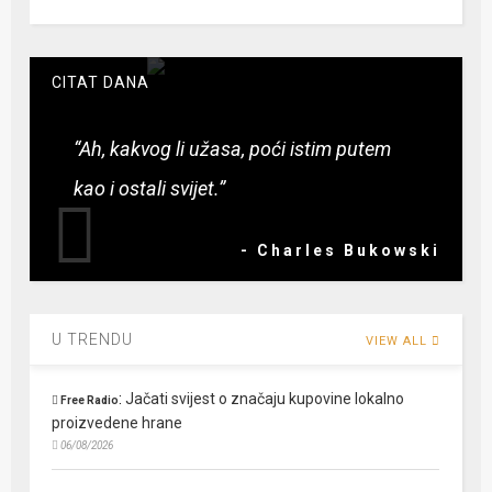
CITAT DANA
“Ah, kakvog li užasa, poći istim putem
kao i ostali svijet.”
- Charles Bukowski
U TRENDU
VIEW ALL
:
Jačati svijest o značaju kupovine lokalno
Free Radio
proizvedene hrane
06/08/2026