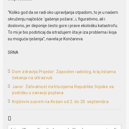
“Koliko god da se radi oko upravljanja otpadom, to je u našem
okruženju najčešće `gašenje požara`, i, figurativno, ali i
doslovno, jer deponije često gore i prave ekološku katastrofu.
To mi je bio podsticaj da istražujem šta je iza problema i koja
su moguća rješenja”, navela je Končareva.
SRNA
Dom zdravlja Prijedor: Zaposlen radiolog, kraj listama
čekanja na ultrazvuk
Javor: Zahvalnost institucijama Republike Srpske za
podršku u sanaciji poplava
Književni susreti na Kozari od 2. do 20. septembra