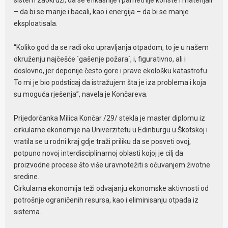
sistem zaokruži, da se efikasnije i pametnije koriste i materijali
– da bi se manje i bacali, kao i energija – da bi se manje
eksploatisala.
“Koliko god da se radi oko upravljanja otpadom, to je u našem
okruženju najčešće `gašenje požara`, i, figurativno, ali i
doslovno, jer deponije često gore i prave ekološku katastrofu.
To mi je bio podsticaj da istražujem šta je iza problema i koja
su moguća rješenja”, navela je Končareva.
Prijedorčanka Milica Končar /29/ stekla je master diplomu iz
cirkularne ekonomije na Univerzitetu u Edinburgu u Škotskoj i
vratila se u rodni kraj gdje traži priliku da se posveti ovoj,
potpuno novoj interdisciplinarnoj oblasti kojoj je cilj da
proizvodne procese što više uravnotežiti s očuvanjem životne
sredine.
Cirkularna ekonomija teži odvajanju ekonomske aktivnosti od
potrošnje ograničenih resursa, kao i eliminisanju otpada iz
sistema.