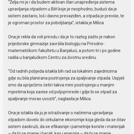
“Želja mi je i da budem aktivan član unapređenja sistema
upravljanja otpadom u BiH koje je neophodno, budući da je
sistem zastario, loš i davno prevaziđen, a otpada je previše, te
je ogroman prostor za poboljšanja”, istakla je Milica.
Ona je rekla da voli prirodu i da je to razlog zašto je nakon
prijedorske gimnazije završila biologiju na Prirodno-
matematičkom fakultetu u Banjaluci, a potom tri i po godine
radila u banjalučkom Centru za životnu sredinu.
“Od radnih pobjeda istakla bih rad sa lokalnim zajednicima
gdje su bila planirana postrojenja za spaljivanje otpada. Uspjeli
smo da spriječimo četiri takva mini-postrojenja u manjim
mjestima koja zavise od poljoprivrede i gdje bi se otpad za
spaljivanje morao uvoziti”, naglasila je Milica.
Ona je istakla da ju je istraživanje o načinima upravljanja
otpadom dovelo do cirkularne ekonomije koja gleda da se čitav
sistem zaokruži, da se efikasnije i pametnije koriste i materijali
– da bi se manje i bacali, kao i energija – da bi se manje