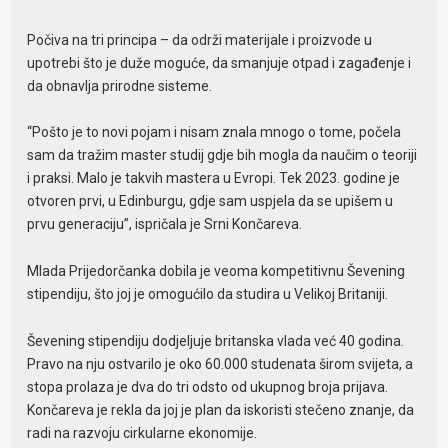
Počiva na tri principa – da održi materijale i proizvode u
upotrebi što je duže moguće, da smanjuje otpad i zagađenje i
da obnavlja prirodne sisteme.
“Pošto je to novi pojam i nisam znala mnogo o tome, počela
sam da tražim master studij gdje bih mogla da naučim o teoriji
i praksi. Malo je takvih mastera u Evropi. Tek 2023. godine je
otvoren prvi, u Edinburgu, gdje sam uspjela da se upišem u
prvu generaciju”, ispričala je Srni Končareva.
Mlada Prijedorčanka dobila je veoma kompetitivnu Ševening
stipendiju, što joj je omogućilo da studira u Velikoj Britaniji.
Ševening stipendiju dodjeljuje britanska vlada već 40 godina.
Pravo na nju ostvarilo je oko 60.000 studenata širom svijeta, a
stopa prolaza je dva do tri odsto od ukupnog broja prijava.
Končareva je rekla da joj je plan da iskoristi stečeno znanje, da
radi na razvoju cirkularne ekonomije.