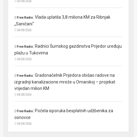
05/08/2026
:
Vlada uplatila 3,8 miliona KM za Ribnjak
Free Radio
„Saničani“
04/08/2026
:
Radnici Šumskog gazdinstva Prijedor uređuju
Free Radio
plažu u Tukovima
04/08/2026
:
Gradonačelnik Prijedora obišao radove na
Free Radio
izgradnji kanalizacione mreže u Omarskoj – projekat
vrijedan milion KM
04/08/2026
:
Počela isporuka besplatnih udžbenika za
Free Radio
osnovce
04/08/2026