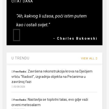
CITAT DANA
“Ah, kakvog li užasa, poći istim putem
kao i ostali svijet.”
- Charles Bukowski
U TRENDU
VIEW ALL
:
Završena rekonstrukcija krova na Dječijem
Free Radio
vrtiću “Radost”, izgradnja objekta na Pećanima u
završnoj fazi
05/08/2026
:
Nastavlja se toplotni talas, evo gdje važi
Free Radio
crveni meteoalarm