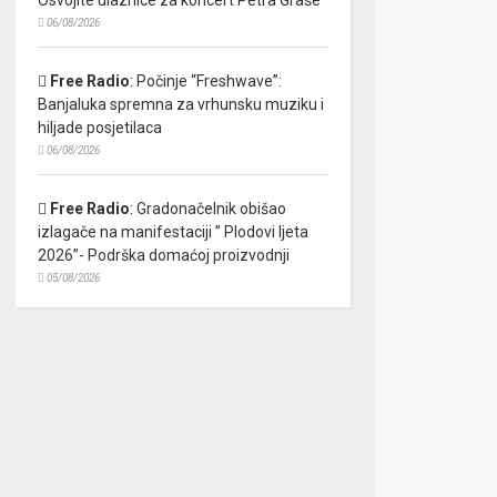
06/08/2026
Free Radio
:
Počinje “Freshwave”:
Banjaluka spremna za vrhunsku muziku i
hiljade posjetilaca
06/08/2026
Free Radio
:
Gradonačelnik obišao
izlagače na manifestaciji ” Plodovi ljeta
2026”- Podrška domaćoj proizvodnji
05/08/2026