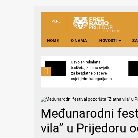
MENU
HOME
O NAMA
NOVOSTI
ZA
no preduzeće
Usvojen rebalans
 upravljati
budžeta, zeleno svjetlo
kom “Saničani”
za besplatne placeve
osjetljivim kategorijama
Međunarodni festi
vila” u Prijedoru