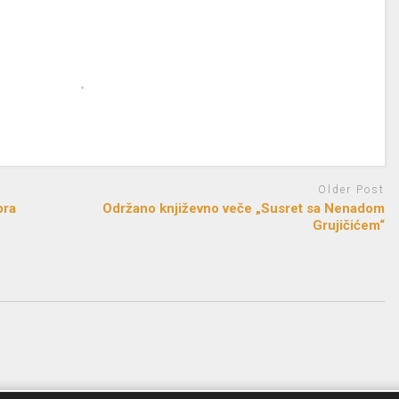
Older Post
bra
Održano književno veče „Susret sa Nenadom
Grujičićem“