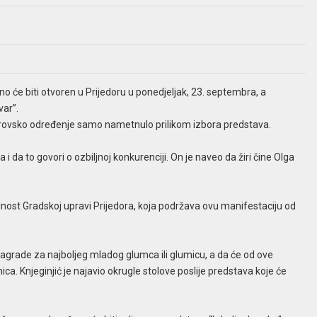
o će biti otvoren u Prijedoru u ponedjeljak, 23. septembra, a
var”.
anrovsko određenje samo nametnulo prilikom izbora predstava.
a i da to govori o ozbiljnoj konkurenciji. On je naveo da žiri čine Olga
alnost Gradskoj upravi Prijedora, koja podržava ovu manifestaciju od
 nagrade za najboljeg mladog glumca ili glumicu, a da će od ove
ca. Knjeginjić je najavio okrugle stolove poslije predstava koje će