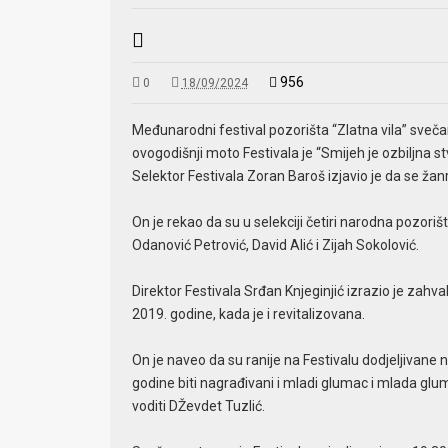
956
0
18/09/2024
Međunarodni festival pozorišta “Zlatna vila” svečan
ovogodišnji moto Festivala je “Smijeh je ozbiljna st
Selektor Festivala Zoran Baroš izjavio je da se ž
On je rekao da su u selekciji četiri narodna pozorišt
Odanović Petrović, David Alić i Zijah Sokolović.
Direktor Festivala Srđan Knjeginjić izrazio je zahv
2019. godine, kada je i revitalizovana.
On je naveo da su ranije na Festivalu dodjeljivane
godine biti nagrađivani i mladi glumac i mlada glumi
voditi DŽevdet Tuzlić.