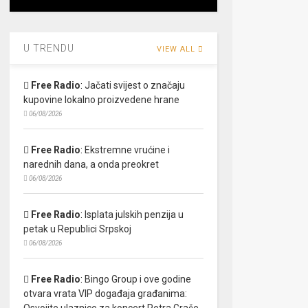
U TRENDU
VIEW ALL
Free Radio
:
Jačati svijest o značaju
kupovine lokalno proizvedene hrane
06/08/2026
Free Radio
:
Ekstremne vrućine i
narednih dana, a onda preokret
06/08/2026
Free Radio
:
Isplata julskih penzija u
petak u Republici Srpskoj
06/08/2026
Free Radio
:
Bingo Group i ove godine
otvara vrata VIP događaja građanima:
Osvojite ulaznice za koncert Petra Graše