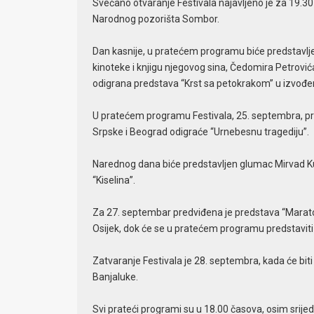
Svečano otvaranje Festivala najavljeno je za 19.30
Narodnog pozorišta Sombor.
Dan kasnije, u pratećem programu biće predstavljen
kinoteke i knjigu njegovog sina, Čedomira Petrovića,
odigrana predstava “Krst sa petokrakom” u izvođenju
U pratećem programu Festivala, 25. septembra, pr
Srpske i Beograd odigraće “Urnebesnu tragediju”.
Narednog dana biće predstavljen glumac Mirvad Ku
“Kiselina”.
Za 27. septembar predviđena je predstava “Maraton
Osijek, dok će se u pratećem programu predstaviti
Zatvaranje Festivala je 28. septembra, kada će bit
Banjaluke.
Svi prateći programi su u 18.00 časova, osim srije