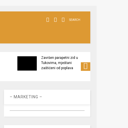
SEARCH
Završen parapetni zid u
Minis
Tukovima, mještani
poljop
zaštićeni od poplava
apel 
racio
– MARKETING –