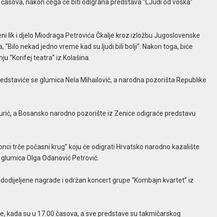
 časova, nakon čega će biti odigrana predstava “LJudi od voska”
i lik i djelo Miodraga Petrovića Čkalje kroz izložbu Jugoslovenske
 “Bilo nekad jedno vreme kad su ljudi bili bolji”. Nakon toga, biće
 “Korifej teatra” iz Kolašina.
edstaviće se glumica Nela Mihailović, a narodna pozorišta Republike
rić, a Bosansko narodno pozorište iz Zenice odigraće predstavu
ci trče počasni krug” koju će odigrati Hrvatsko narodno kazalište
 glumica Olga Odanović Petrović.
i dodijeljene nagrade i održan koncert grupe “Kombajn kvartet” iz
de, kada su u 17.00 časova, a sve predstave su takmičarskog