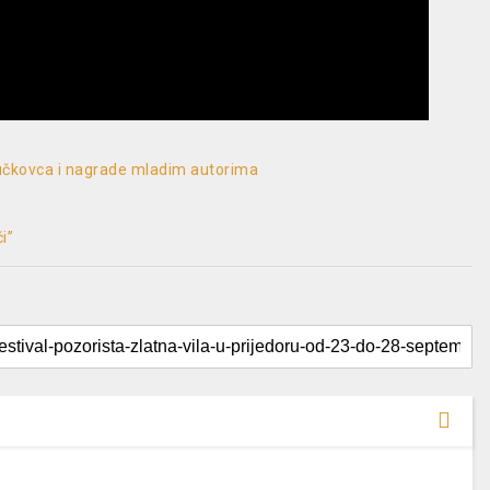
učkovca i nagrade mladim autorima
i”