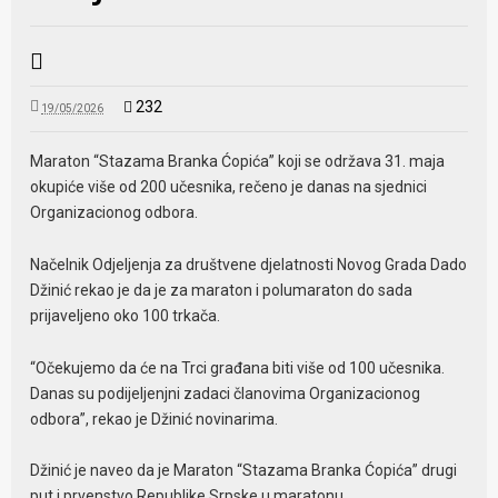
232
19/05/2026
Maraton “Stazama Branka Ćopića” koji se održava 31. maja
okupiće više od 200 učesnika, rečeno je danas na sjednici
Organizacionog odbora.
Načelnik Odjeljenja za društvene djelatnosti Novog Grada Dado
Džinić rekao je da je za maraton i polumaraton do sada
prijaveljeno oko 100 trkača.
“Očekujemo da će na Trci građana biti više od 100 učesnika.
Danas su podijeljenjni zadaci članovima Organizacionog
odbora”, rekao je Džinić novinarima.
Džinić je naveo da je Maraton “Stazama Branka Ćopića” drugi
put i prvenstvo Republike Srpske u maratonu.