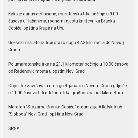
Kako je danas definisano, maratonska trka počinje u 9.00
časova u Hašanima, rodnom mjestu književnika Branka
Ćopića, opština Krupa na Uni.
Učesnici maratona trče stazu dugu 42,2 kilometra do Novog
Grada.
Polumaratonska trka na 21,1 kilometar počinje u 10.00 časova
od Rađenović mosta u opštini Novi Grad.
Obje trke završavaju na Trgu 9. januar u Novom Gradu gdje će
u 11.00 časova biti održana Trka građana na pet kilometara.
Maraton “Stazama Branka Ćopića” organizuje Atletski klub
“Sloboda” Novi Grad i opština Novi Grad.
SRNA