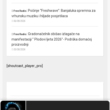
:
Počinje “Freshwave”: Banjaluka spremna za
Free Radio
vrhunsku muziku i hiljade posjetilaca
06/08/2026
:
Gradonačelnik obišao izlagače na
Free Radio
manifestaciji ” Plodovi ljeta 2026”- Podrška domaćoj
proizvodnji
05/08/2026
[shoutcast_player_pro]