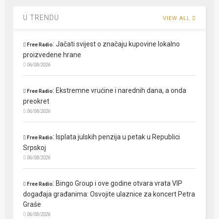
U TRENDU
VIEW ALL
:
Jačati svijest o značaju kupovine lokalno
Free Radio
proizvedene hrane
06/08/2026
:
Ekstremne vrućine i narednih dana, a onda
Free Radio
preokret
06/08/2026
:
Isplata julskih penzija u petak u Republici
Free Radio
Srpskoj
06/08/2026
:
Bingo Group i ove godine otvara vrata VIP
Free Radio
događaja građanima: Osvojite ulaznice za koncert Petra
Graše
06/08/2026