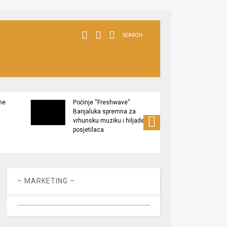
SEARCH
ne
Počinje “Freshwave”:
Završe
Banjaluka spremna za
Tukov
vrhunsku muziku i hiljade
zaštić
posjetilaca
– MARKETING –