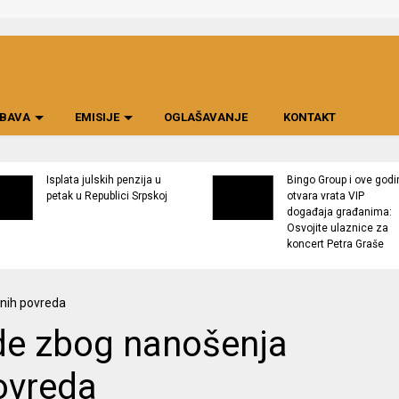
BAVA
EMISIJE
OGLAŠAVANJE
KONTAKT
Isplata julskih penzija u
Bingo Group i ove godi
petak u Republici Srpskoj
otvara vrata VIP
događaja građanima:
Osvojite ulaznice za
koncert Petra Graše
ode zbog nanošenja
povreda