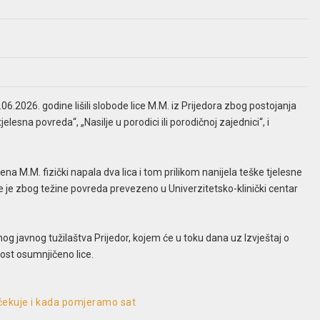
6.06.2026. godine lišili slobode lice M.M. iz Prijedora zbog postojanja
elesna povreda“, „Nasilje u porodici ili porodičnoj zajednici“, i
ena M.M. fizički napala dva lica i tom prilikom nanijela teške tjelesne
e je zbog težine povreda prevezeno u Univerzitetsko-klinički centar
og javnog tužilaštva Prijedor, kojem će u toku dana uz Izvještaj o
nost osumnjičeno lice.
očekuje i kada pomjeramo sat