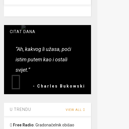
CITAT DANA
“Ah, kakvog li užasa, poći
istim putem kao i ostali
svijet.”
- Charles Bukowski
U TRENDU
VIEW ALL
Free Radio
:
Gradonačelnik obišao