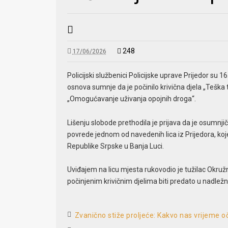
248
17/06/2026
Policijski službenici Policijske uprave Prijedor su 1
osnova sumnje da je počinilo krivična djela „Teška tj
„Omogućavanje uživanja opojnih droga“.
Lišenju slobode prethodila je prijava da je osumnjič
povrede jednom od navedenih lica iz Prijedora, koj
Republike Srpske u Banja Luci.
Uviđajem na licu mjesta rukovodio je tužilac Okružn
počinjenim krivičnim djelima biti predato u nadlež
Zvanično stiže proljeće: Kakvo nas vrijeme 