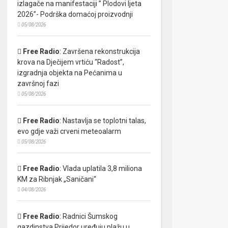
izlagače na manifestaciji ” Plodovi ljeta
2026”- Podrška domaćoj proizvodnji
05/08/2026
Free Radio
:
Završena rekonstrukcija
krova na Dječijem vrtiću “Radost”,
izgradnja objekta na Pećanima u
završnoj fazi
05/08/2026
Free Radio
:
Nastavlja se toplotni talas,
evo gdje važi crveni meteoalarm
05/08/2026
Free Radio
:
Vlada uplatila 3,8 miliona
KM za Ribnjak „Saničani“
04/08/2026
Free Radio
:
Radnici Šumskog
gazdinstva Prijedor uređuju plažu u