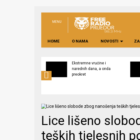
MENU
HOME
O NAMA
NOVOSTI
ZA
svijest o značaju
Ekstremne vrućine i
ne lokalno
narednih dana, a onda
edene hrane
preokret
Lice lišeno slob
teških tjelesnih 