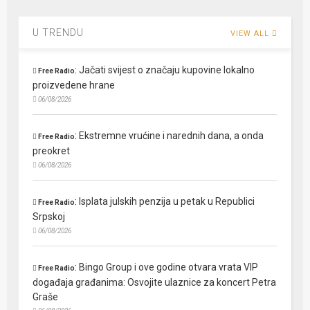
U TRENDU
VIEW ALL
:
Jačati svijest o značaju kupovine lokalno
Free Radio
proizvedene hrane
06/08/2026
:
Ekstremne vrućine i narednih dana, a onda
Free Radio
preokret
06/08/2026
:
Isplata julskih penzija u petak u Republici
Free Radio
Srpskoj
06/08/2026
:
Bingo Group i ove godine otvara vrata VIP
Free Radio
događaja građanima: Osvojite ulaznice za koncert Petra
Graše