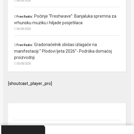
06/08/2026
:
Počinje “Freshwave”: Banjaluka spremna za
Free Radio
vrhunsku muziku i hiljade posjetilaca
06/08/2026
:
Gradonačelnik obišao izlagače na
Free Radio
manifestaciji ” Plodovi ljeta 2026”- Podrška domaćoj
proizvodnji
05/08/2026
[shoutcast_player_pro]