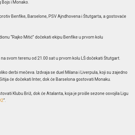
g Bojs i Monako.
protiv Benfike, Barselone, PSV Ajndhovena i Štutgarta, a gostovaće
dionu “Rajko Mitić” dočekati ekipu Benfike u prvom kolu
 na svom terenu od 21.00 sat u prvom kolu LŠ dočekati Štutgart.
ko derbi mečeva. Izdvaja se duel Milana i Liverpula, koji su zajedno
Sitija će dočekati Inter, dok će Barselona gostovati Monaku.
vati Klubu Briž, dok će Atalanta, koja je prošle sezone osvojila Ligu
92
“.