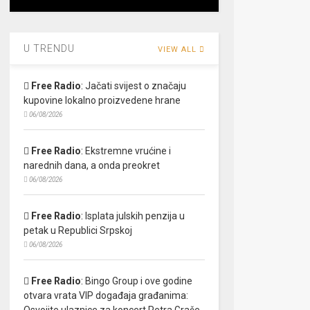
U TRENDU
VIEW ALL
Free Radio
:
Jačati svijest o značaju
kupovine lokalno proizvedene hrane
06/08/2026
Free Radio
:
Ekstremne vrućine i
narednih dana, a onda preokret
06/08/2026
Free Radio
:
Isplata julskih penzija u
petak u Republici Srpskoj
06/08/2026
Free Radio
:
Bingo Group i ove godine
otvara vrata VIP događaja građanima:
Osvojite ulaznice za koncert Petra Graše