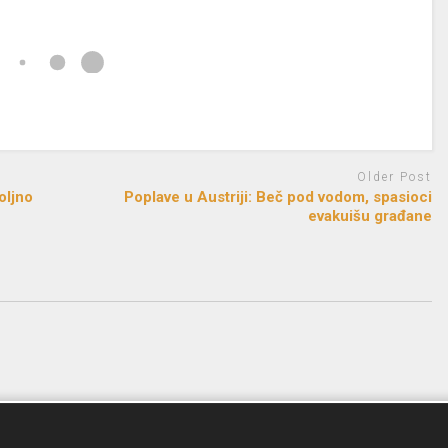
Older Post
oljno
Poplave u Austriji: Beč pod vodom, spasioci
evakuišu građane