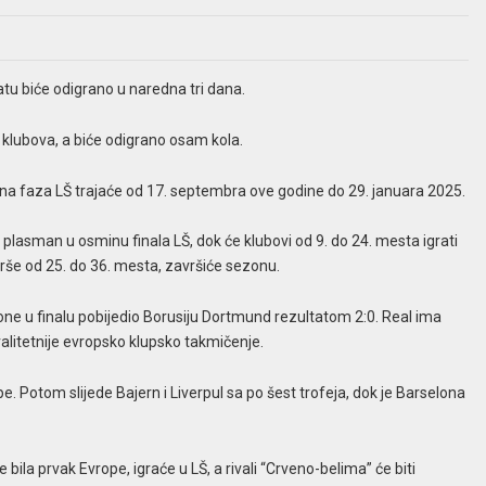
u biće odigrano u naredna tri dana.
klubova, a biće odigrano osam kola.
na faza LŠ trajaće od 17. septembra ove godine do 29. januara 2025.
 plasman u osminu finala LŠ, dok će klubovi od 9. do 24. mesta igrati
vrše od 25. do 36. mesta, završiće sezonu.
ezone u finalu pobijedio Borusiju Dortmund rezultatom 2:0. Real ima
valitetnije evropsko klupsko takmičenje.
. Potom slijede Bajern i Liverpul sa po šest trofeja, dok je Barselona
ila prvak Evrope, igraće u LŠ, a rivali “Crveno-belima” će biti