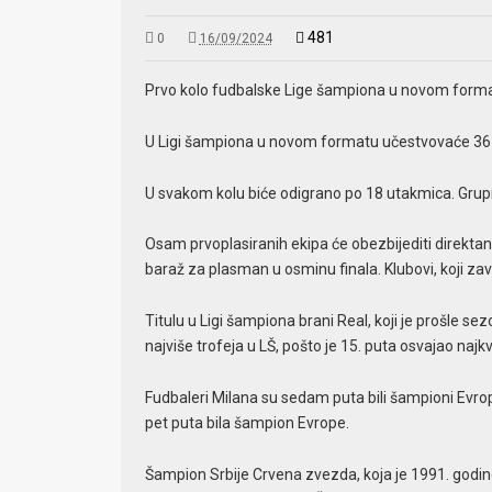
481
0
16/09/2024
Prvo kolo fudbalske Lige šampiona u novom format
U Ligi šampiona u novom formatu učestvovaće 36 
U svakom kolu biće odigrano po 18 utakmica. Grup
Osam prvoplasiranih ekipa će obezbijediti direktan
baraž za plasman u osminu finala. Klubovi, koji za
Titulu u Ligi šampiona brani Real, koji je prošle s
najviše trofeja u LŠ, pošto je 15. puta osvajao najk
Fudbaleri Milana su sedam puta bili šampioni Evrope
pet puta bila šampion Evrope.
Šampion Srbije Crvena zvezda, koja je 1991. godine b