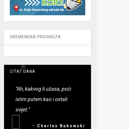
VREMENSKA PROGNOZA
CITAT DANA
“Ah, kakvog li užasa, poći
istim putem kao i ostali
svijet.”
- Charles Bukowski