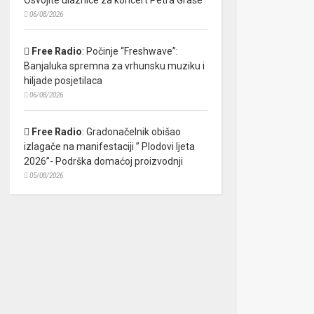
06/08/2026
Free Radio
:
Počinje “Freshwave”:
Banjaluka spremna za vrhunsku muziku i
hiljade posjetilaca
06/08/2026
Free Radio
:
Gradonačelnik obišao
izlagače na manifestaciji ” Plodovi ljeta
2026”- Podrška domaćoj proizvodnji
05/08/2026