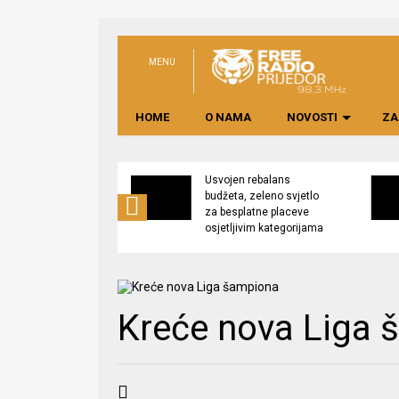
MENU
HOME
O NAMA
NOVOSTI
ZA
no preduzeće
Usvojen rebalans
 upravljati
budžeta, zeleno svjetlo
kom “Saničani”
za besplatne placeve
osjetljivim kategorijama
Kreće nova Liga 