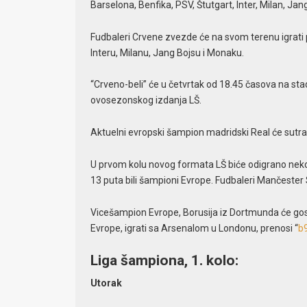
Barselona, Benfika, PSV, Štutgart, Inter, Milan, Jan
Fudbaleri Crvene zvezde će na svom terenu igrati 
Interu, Milanu, Jang Bojsu i Monaku.
“Crveno-beli” će u četvrtak od 18.45 časova na sta
ovosezonskog izdanja LŠ.
Aktuelni evropski šampion madridski Real će sutra
U prvom kolu novog formata LŠ biće odigrano nekoli
13 puta bili šampioni Evrope. Fudbaleri Mančester 
Vicešampion Evrope, Borusija iz Dortmunda će gosto
Evrope, igrati sa Arsenalom u Londonu, prenosi “
b
Liga šampiona, 1. kolo:
Utorak