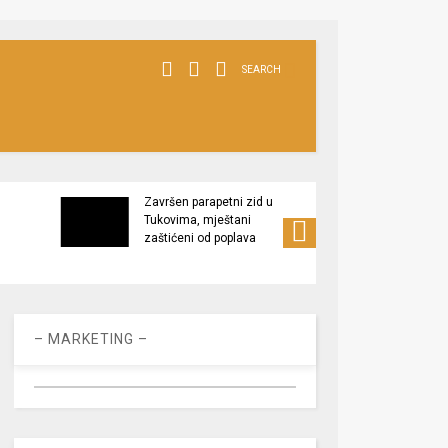
SEARCH
Završen parapetni zid u
Minis
Tukovima, mještani
poljop
zaštićeni od poplava
apel 
racio
– MARKETING –