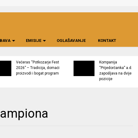
BAVA
EMISIJE
OGLAŠAVANJE
KONTAKT
Večeras “Potkozarje Fest
Kompanija
2026” – Tradicija, domaći
“Prijedorčanka” a.d.
proizvodi i bogat program
zapošljava na dvije
pozicije
šampiona