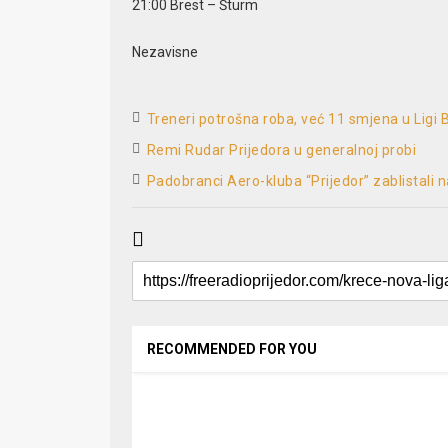
21:00 Brest – Šturm
Nezavisne
Treneri potrošna roba, već 11 smjena u Ligi 
Remi Rudar Prijedora u generalnoj probi
Padobranci Aero-kluba “Prijedor” zablistali 
RECOMMENDED FOR YOU