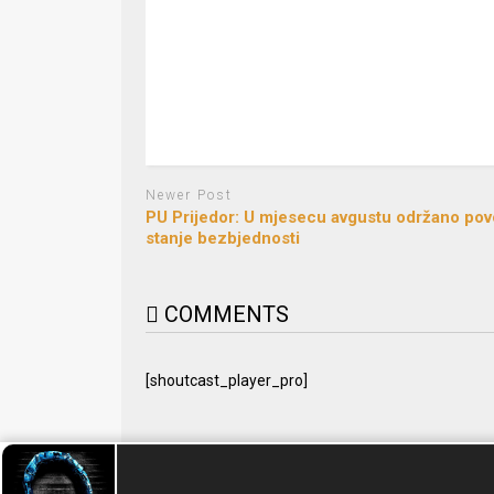
Newer Post
PU Prijedor: U mjesecu avgustu održano pov
stanje bezbjednosti
COMMENTS
[shoutcast_player_pro]