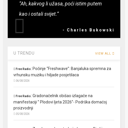
“Ah, kakvog li užasa, poći istim putem
kao i ostali svijet.”
- Charles Bukowski
U TRENDU
VIEW ALL
:
Počinje “Freshwave”: Banjaluka spremna za
Free Radio
vrhunsku muziku i hiljade posjetilaca
06/08/2026
:
Gradonačelnik obišao izlagače na
Free Radio
manifestaciji ” Plodovi ljeta 2026”- Podrška domaćoj
proizvodnji
05/08/2026