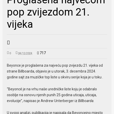
pop zvijezdom 21.
vijeka
717
0
04/12/2024
Beyonce je proglašena za najveću pop zvijezdu 21. vijeka od
strane Billboarda, objavio je u utorak, 3. decembra 2024.
godine sajt za muzičke top liste u okviru serije koja je u toku .
“Beyoncé je na vrhu naše uredničke liste koju je odabralo
osoblje na osnovu njenih punih 25 godina uticaja, uticaja,
evolucije”, napisao je Andrew Unterberger iz
Billboarda
.
U svojoj analizi, publikacija je napisala da Beyonceino mjesto