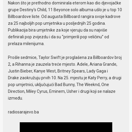
Nakon što je prethodno dominirala eterom kao dio djevojačke
grupe Destiny's Child, 11 Beyonce solo albuma ušlo je u top 10
Billboardove liste. Od augusta Billboard rangira svoje kadrove
za 25 najboljih pop umjetnika u posljednjih 25 godina.
Publikacija bira umjetnike za koje vjeruju da su najviše
definirali pop zvijezdu i da su “primjerili pop veličinu” od
prelaza milenijuma.
Prošle sedmice, Taylor Swift je proglašena za Billboardov broj
2, a Rihanna je zauzela treće mjesto. Adele, Ariana Grande,
Justin Bieber, Kanye West, Britney Spears, Lady Gaga i
Drake zaokružuju prvih 10. Na 25. mjestu je Katy Perry, a drugi
pop umjetnici, uključujući Bad Bunny, The Weeknd, One
Direction, Miley Cyrus, Eminem, Usher i drugi koji se nalaze
između.
radiosarajevo.ba