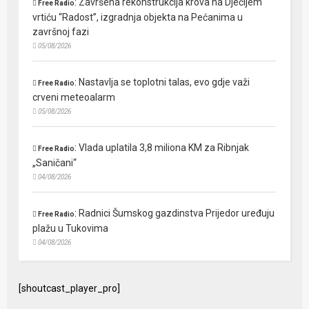
:
Završena rekonstrukcija krova na Dječijem
Free Radio
vrtiću “Radost”, izgradnja objekta na Pećanima u
završnoj fazi
05/08/2026
:
Nastavlja se toplotni talas, evo gdje važi
Free Radio
crveni meteoalarm
05/08/2026
:
Vlada uplatila 3,8 miliona KM za Ribnjak
Free Radio
„Saničani“
04/08/2026
:
Radnici Šumskog gazdinstva Prijedor uređuju
Free Radio
plažu u Tukovima
04/08/2026
[shoutcast_player_pro]