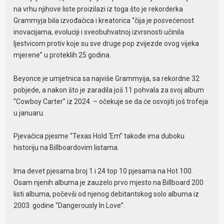
na vrhu njihove liste proizilazi iz toga što je rekorderka
Grammyja bila izvođačica i kreatorica “čija je posvećenost
inovacijama, evoluciji i sveobuhvatnoj izvrsnosti učinila
ljestvicom protiv koje su sve druge pop zvijezde ovog vijeka
mjerene” u proteklih 25 godina.
Beyonce je umjetnica sa najviše Grammyija, sa rekordne 32
pobjede, a nakon što je zaradila još 11 pohvala za svoj album
“Cowboy Carter” iz 2024. – očekuje se da će osvojiti još trofeja
u januaru.
Pjevačica pjesme “Texas Hold ‘Em” takođe ima duboku
historiju na Billboardovim listama.
Ima devet pjesama broj 1 i 24 top 10 pjesama na Hot 100.
Osam njenih albuma je zauzelo prvo mjesto na Billboard 200
listi albuma, počevši od njenog debitantskog solo albuma iz
2003. godine “Dangerously In Love”.