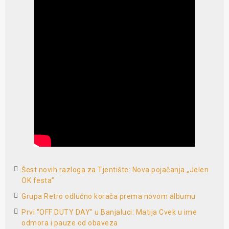
Šest novih razloga za Tjentište: Nova pojačanja „Jelen
OK festa”
Grupa Retro odlučno korača prema novom albumu
Prvi “OFF DUTY DAY” u Banjaluci: Matija Cvek u ime
odmora i pauze od obaveza