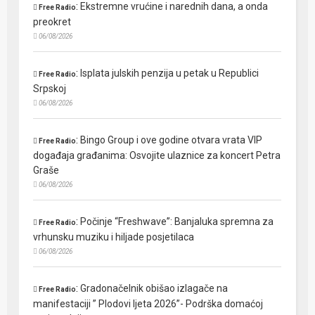
:
Ekstremne vrućine i narednih dana, a onda
Free Radio
preokret
06/08/2026
:
Isplata julskih penzija u petak u Republici
Free Radio
Srpskoj
06/08/2026
:
Bingo Group i ove godine otvara vrata VIP
Free Radio
događaja građanima: Osvojite ulaznice za koncert Petra
Graše
06/08/2026
:
Počinje “Freshwave”: Banjaluka spremna za
Free Radio
vrhunsku muziku i hiljade posjetilaca
06/08/2026
:
Gradonačelnik obišao izlagače na
Free Radio
manifestaciji ” Plodovi ljeta 2026”- Podrška domaćoj