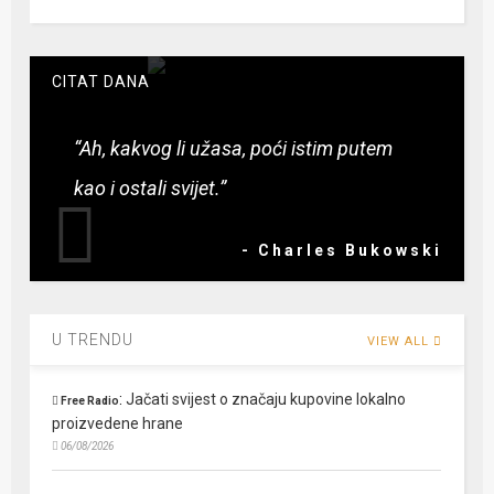
CITAT DANA
“Ah, kakvog li užasa, poći istim putem
kao i ostali svijet.”
- Charles Bukowski
U TRENDU
VIEW ALL
:
Jačati svijest o značaju kupovine lokalno
Free Radio
proizvedene hrane
06/08/2026