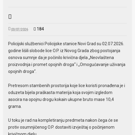
184
03/07/2026
Policijski službenici Policijske stanice Novi Grad su 02.07.2026.
godine lišili slobode lice O.P. iz Novog Grada zbog postojanja
osnova sumnje da je počinilo krivična djela „Neovlaštena
proizvodnja i promet opojnih droga“ i „Omogućavanje uživanja
opojnih droga“.
Pretresom stambenih prostorija koje lice koristi pronađena je i
oduzeta bijela praškasta materija koja svojim izgledom
asocira na opojnu drogu kokain ukupne bruto mase 10,4
grama.
U toku je rad na kompletiranju predmeta nakon čega će se
protiv osumnjičenog O.P. dostaviti izvještaj o počinjenom
krivičnom djelu.