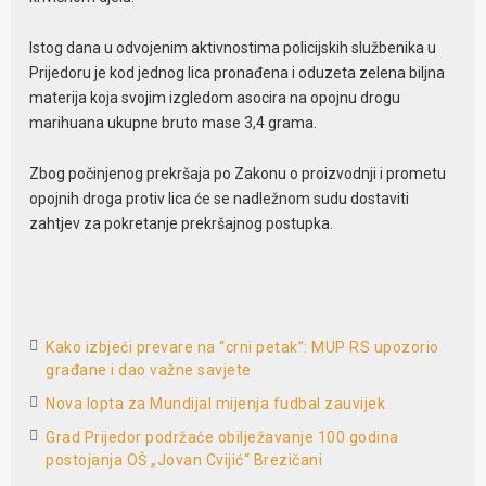
Istog dana u odvojenim aktivnostima policijskih službenika u
Prijedoru je kod jednog lica pronađena i oduzeta zelena biljna
materija koja svojim izgledom asocira na opojnu drogu
marihuana ukupne bruto mase 3,4 grama.
Zbog počinjenog prekršaja po Zakonu o proizvodnji i prometu
opojnih droga protiv lica će se nadležnom sudu dostaviti
zahtjev za pokretanje prekršajnog postupka.
Kako izbjeći prevare na “crni petak”: MUP RS upozorio
građane i dao važne savjete
Nova lopta za Mundijal mijenja fudbal zauvijek
Grad Prijedor podržaće obilježavanje 100 godina
postojanja OŠ „Jovan Cvijić“ Brezičani