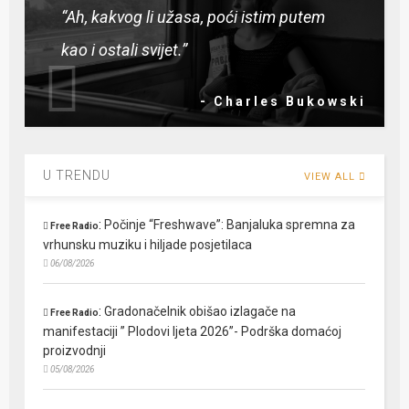
“Ah, kakvog li užasa, poći istim putem
kao i ostali svijet.”
- Charles Bukowski
U TRENDU
VIEW ALL
:
Počinje “Freshwave”: Banjaluka spremna za
Free Radio
vrhunsku muziku i hiljade posjetilaca
06/08/2026
:
Gradonačelnik obišao izlagače na
Free Radio
manifestaciji ” Plodovi ljeta 2026”- Podrška domaćoj
proizvodnji
05/08/2026