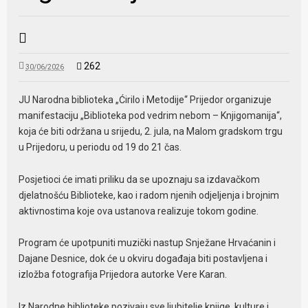
262
30/06/2026
JU Narodna biblioteka „Ćirilo i Metodije“ Prijedor organizuje
manifestaciju „Biblioteka pod vedrim nebom – Knjigomanija“,
koja će biti održana u srijedu, 2. jula, na Malom gradskom trgu
u Prijedoru, u periodu od 19 do 21 čas.
Posjetioci će imati priliku da se upoznaju sa izdavačkom
djelatnošću Biblioteke, kao i radom njenih odjeljenja i brojnim
aktivnostima koje ova ustanova realizuje tokom godine.
Program će upotpuniti muzički nastup Snježane Hrvaćanin i
Dajane Desnice, dok će u okviru događaja biti postavljena i
izložba fotografija Prijedora autorke Vere Karan.
Iz Narodne biblioteke pozivaju sve ljubitelje knjige, kulture i