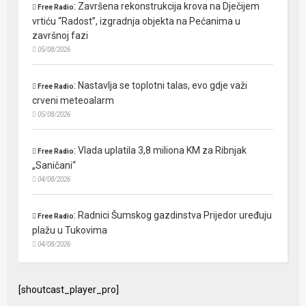
:
Završena rekonstrukcija krova na Dječijem
Free Radio
vrtiću “Radost”, izgradnja objekta na Pećanima u
završnoj fazi
05/08/2026
:
Nastavlja se toplotni talas, evo gdje važi
Free Radio
crveni meteoalarm
05/08/2026
:
Vlada uplatila 3,8 miliona KM za Ribnjak
Free Radio
„Saničani“
04/08/2026
:
Radnici Šumskog gazdinstva Prijedor uređuju
Free Radio
plažu u Tukovima
04/08/2026
[shoutcast_player_pro]