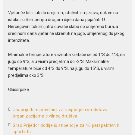
Vjetar će biti slab do umjeren, istočnih smjerova, dok će na
istoku i u Semberiji u drugom dijelu dana pojačati. U
Hercegovini tokom jutra duvaće slaba do umjerena bura, a
sredinom dana vjetar će skrenuti na jugo, umjerenog do jakog
intenziteta.
Minimalne temperature vazduha kretaće se od 1°S do 4°S, na
jugu do 9°S, a u višim predjelima do -2°S. Maksimalne
temperature biće od 4°S do 9°S, na jugu do 15°S, u višim
predjelima oko 3°S.
Glassrpske
Unaprijeđeni pravilnici za raspodjelu sredstava
organizacijama civilnog društva
Grad Prijedor dodijelio stipendije za 46 perspektivnih
sportista