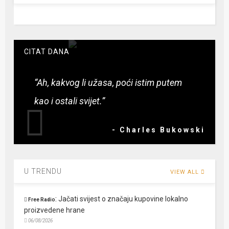
CITAT DANA
“Ah, kakvog li užasa, poći istim putem
kao i ostali svijet.”
- Charles Bukowski
U TRENDU
VIEW ALL
:
Jačati svijest o značaju kupovine lokalno
Free Radio
proizvedene hrane
06/08/2026