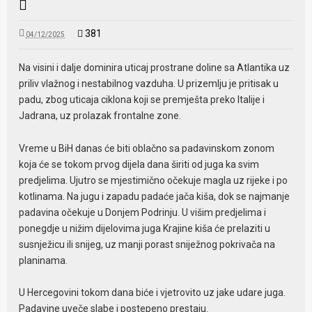
381
04/12/2025
Na visini i dalje dominira uticaj prostrane doline sa Atlantika uz
priliv vlažnog i nestabilnog vazduha. U prizemlju je pritisak u
padu, zbog uticaja ciklona koji se premješta preko Italije i
Jadrana, uz prolazak frontalne zone.
Vreme u BiH danas će biti oblačno sa padavinskom zonom
koja će se tokom prvog dijela dana širiti od juga ka svim
predjelima. Ujutro se mjestimično očekuje magla uz rijeke i po
kotlinama. Na jugu i zapadu padaće jača kiša, dok se najmanje
padavina očekuje u Donjem Podrinju. U višim predjelima i
ponegdje u nižim dijelovima juga Krajine kiša će prelaziti u
susnježicu ili snijeg, uz manji porast sniježnog pokrivača na
planinama.
U Hercegovini tokom dana biće i vjetrovito uz jake udare juga.
Padavine uveče slabe i postepeno prestaju.