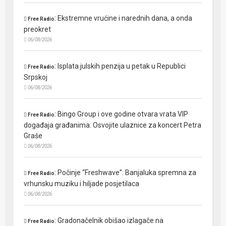
:
Ekstremne vrućine i narednih dana, a onda
Free Radio
preokret
06/08/2026
:
Isplata julskih penzija u petak u Republici
Free Radio
Srpskoj
06/08/2026
:
Bingo Group i ove godine otvara vrata VIP
Free Radio
događaja građanima: Osvojite ulaznice za koncert Petra
Graše
06/08/2026
:
Počinje “Freshwave”: Banjaluka spremna za
Free Radio
vrhunsku muziku i hiljade posjetilaca
06/08/2026
:
Gradonačelnik obišao izlagače na
Free Radio