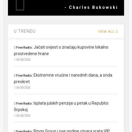
- Charles Bukowski
U TRENDU
VIEW ALL
:
Jačati svijest o značaju kupovine lokalno
Free Radio
proizvedene hrane
06/08/2026
:
Ekstremne vrućine i narednih dana, a onda
Free Radio
preokret
06/08/2026
:
Isplata julskih penzija u petak u Republici
Free Radio
Srpskoj
06/08/2026
:
Bingo Group i ove godine otvara vrata VIP
Free Radio