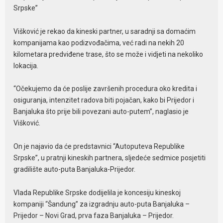
Srpske”
Višković je rekao da kineski partner, u saradnji sa domaćim
kompanijama kao podizvođačima, već radi na nekih 20
kilometara predviđene trase, što se može i vidjeti na nekoliko
lokacija.
“Očekujemo da će poslije završenih procedura oko kredita i
osiguranja, intenzitet radova biti pojačan, kako bi Prijedor i
Banjaluka što prije bili povezani auto-putem”, naglasio je
Višković.
On je najavio da će predstavnici “Autoputeva Republike
Srpske”, u pratnji kineskih partnera, sljedeće sedmice posjetiti
gradilište auto-puta Banjaluka-Prijedor.
Vlada Republike Srpske dodijelila je koncesiju kineskoj
kompaniji “Šandung” za izgradnju auto-puta Banjaluka –
Prijedor – Novi Grad, prva faza Banjaluka – Prijedor.