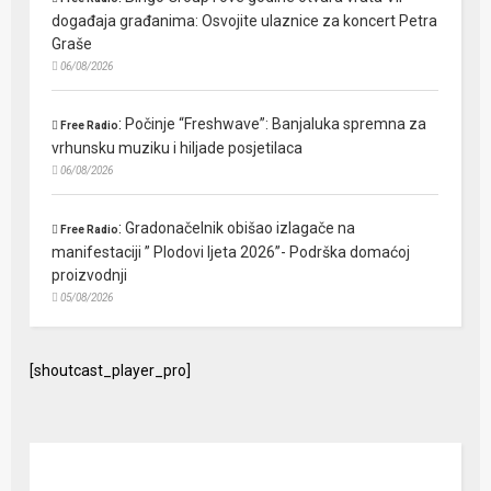
događaja građanima: Osvojite ulaznice za koncert Petra
Graše
06/08/2026
:
Počinje “Freshwave”: Banjaluka spremna za
Free Radio
vrhunsku muziku i hiljade posjetilaca
06/08/2026
:
Gradonačelnik obišao izlagače na
Free Radio
manifestaciji ” Plodovi ljeta 2026”- Podrška domaćoj
proizvodnji
05/08/2026
[shoutcast_player_pro]