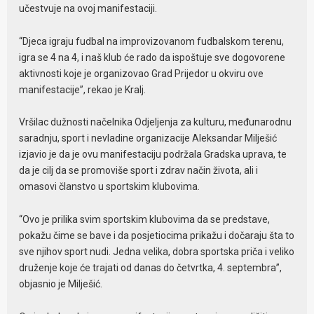
učestvuje na ovoj manifestaciji.
“Djeca igraju fudbal na improvizovanom fudbalskom terenu,
igra se 4 na 4, i naš klub će rado da ispoštuje sve dogovorene
aktivnosti koje je organizovao Grad Prijedor u okviru ove
manifestacije”, rekao je Kralj.
Vršilac dužnosti načelnika Odjeljenja za kulturu, međunarodnu
saradnju, sport i nevladine organizacije Aleksandar Milješić
izjavio je da je ovu manifestaciju podržala Gradska uprava, te
da je cilj da se promoviše sport i zdrav način života, ali i
omasovi članstvo u sportskim klubovima.
“Ovo je prilika svim sportskim klubovima da se predstave,
pokažu čime se bave i da posjetiocima prikažu i dočaraju šta to
sve njihov sport nudi. Jedna velika, dobra sportska priča i veliko
druženje koje će trajati od danas do četvrtka, 4. septembra”,
objasnio je Milješić.