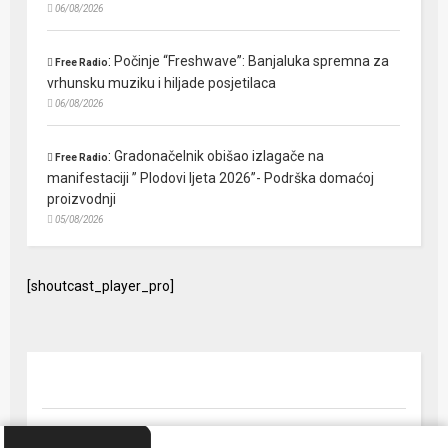
06/08/2026
:
Počinje “Freshwave”: Banjaluka spremna za
Free Radio
vrhunsku muziku i hiljade posjetilaca
06/08/2026
:
Gradonačelnik obišao izlagače na
Free Radio
manifestaciji ” Plodovi ljeta 2026”- Podrška domaćoj
proizvodnji
05/08/2026
[shoutcast_player_pro]