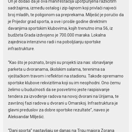
On je dodao da je ova manifestacija upotpunjena različitim
sadržajima, između ostalog i zip-lajnom koji privlači najveći
broj mladih, te poligonom sa preprekama. Milješić je poručio da
je Prijedor grad sporta, a ove i prošle godine direktnim
davanjima sportskim klubovima, kojih trenutno ima 56, iz
budžeta Grada izdvojeno je 700.000 maraka. Lokalna
zajednica intenzivno radi i na poboljšanju sportske
infrastrukture.
“Kao što je poznato, brojni su projekti iza nas: obnavljanje
parketa u dvoranama, školskim salama, terenima sa
vještačkom travom i reflektori na stadionu. Takođe opremamo
sportske klubove rekvizitima koji su im neophodni. Ono čemu
želimo u budućnosti da se posvetimo jeste raspisivanje
tendera za izvođenje radova na novoj dvorani na Urijama, te
završnoj fazi radova u dvorani u Omarskoj. Infrastruktura je
glavni preduslov za dobre sportske rezultate”, naveo je
Aleksandar Milješić.
“Dani sporta” nastavljaju se danas na Trgu majora Zorana