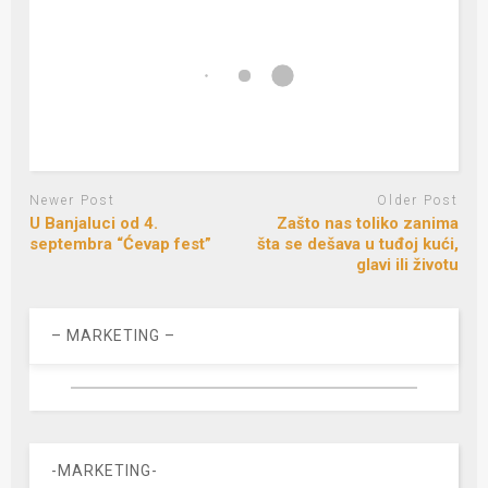
Newer Post
Older Post
U Banjaluci od 4.
Zašto nas toliko zanima
septembra “Ćevap fest”
šta se dešava u tuđoj kući,
glavi ili životu
– MARKETING –
-MARKETING-