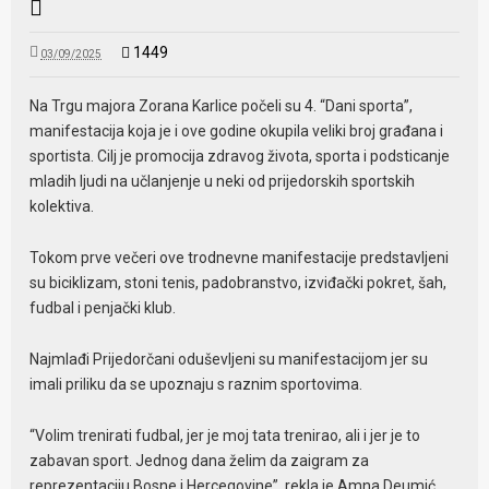
1449
03/09/2025
Na Trgu majora Zorana Karlice počeli su 4. “Dani sporta”,
manifestacija koja je i ove godine okupila veliki broj građana i
sportista. Cilj je promocija zdravog života, sporta i podsticanje
mladih ljudi na učlanjenje u neki od prijedorskih sportskih
kolektiva.
Tokom prve večeri ove trodnevne manifestacije predstavljeni
su biciklizam, stoni tenis, padobranstvo, izviđački pokret, šah,
fudbal i penjački klub.
Najmlađi Prijedorčani oduševljeni su manifestacijom jer su
imali priliku da se upoznaju s raznim sportovima.
“Volim trenirati fudbal, jer je moj tata trenirao, ali i jer je to
zabavan sport. Jednog dana želim da zaigram za
reprezentaciju Bosne i Hercegovine”, rekla je Amna Deumić