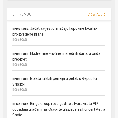
U TRENDU
VIEW ALL
:
Jačati svijest o značaju kupovine lokalno
Free Radio
proizvedene hrane
06/08/2026
:
Ekstremne vrućine i narednih dana, a onda
Free Radio
preokret
06/08/2026
:
Isplata julskih penzija u petak u Republici
Free Radio
Srpskoj
06/08/2026
:
Bingo Group i ove godine otvara vrata VIP
Free Radio
događaja građanima: Osvojite ulaznice za koncert Petra
Graše