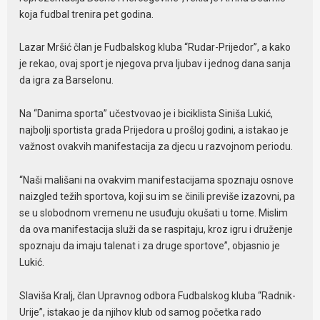
koja fudbal trenira pet godina.
Lazar Mršić član je Fudbalskog kluba “Rudar-Prijedor”, a kako
je rekao, ovaj sport je njegova prva ljubav i jednog dana sanja
da igra za Barselonu.
Na “Danima sporta” učestvovao je i biciklista Siniša Lukić,
najbolji sportista grada Prijedora u prošloj godini, a istakao je
važnost ovakvih manifestacija za djecu u razvojnom periodu.
“Naši mališani na ovakvim manifestacijama spoznaju osnove
naizgled težih sportova, koji su im se činili previše izazovni, pa
se u slobodnom vremenu ne usuđuju okušati u tome. Mislim
da ova manifestacija služi da se raspitaju, kroz igru i druženje
spoznaju da imaju talenat i za druge sportove”, objasnio je
Lukić.
Slaviša Kralj, član Upravnog odbora Fudbalskog kluba “Radnik-
Urije”, istakao je da njihov klub od samog početka rado