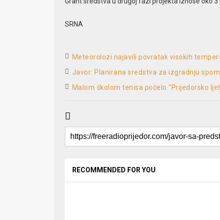
Grant sredstva u drugoj fazi projekta iznose oko 
SRNA
Meteorolozi najavili povratak visokih tempera
Javor: Planirana sredstva za izgradnju spo
Malom školom tenisa počelo “Prijedorsko lje
RECOMMENDED FOR YOU