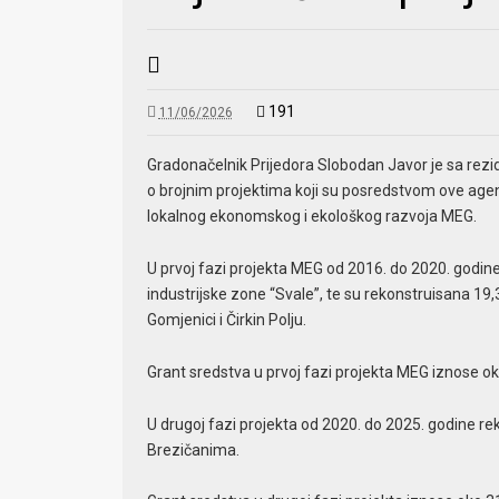
191
11/06/2026
Gradonačelnik Prijedora Slobodan Javor je sa r
o brojnim projektima koji su posredstvom ove age
lokalnog ekonomskog i ekološkog razvoja MEG.
U prvoj fazi projekta MEG od 2016. do 2020. godine i
industrijske zone “Svale”, te su rekonstruisana 1
Gomjenici i Čirkin Polju.
Grant sredstva u prvoj fazi projekta MEG iznose ok
U drugoj fazi projekta od 2020. do 2025. godine r
Brezičanima.