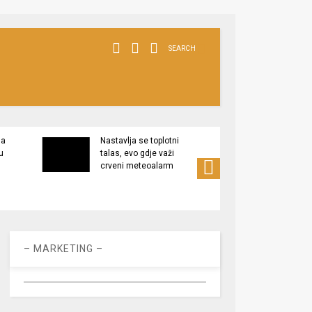
SEARCH
ja
Nastavlja se toplotni
Isplat
u
talas, evo gdje važi
petak 
crveni meteoalarm
– MARKETING –