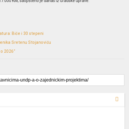
317.000 KM, saopšteno je danas iz Gradske uprave.
tura: Biće i 30 stepeni
menika Sretenu Stojanoviću
to 2026”