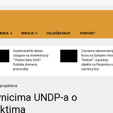
BAVA
EMISIJE
OGLAŠAVANJE
KONTAKT
Gradonačelnik obišao
Završena rekonstrukci
izlagače na manifestaciji
krova na Dječijem vrtić
” Plodovi ljeta 2026”-
“Radost”, izgradnja
Podrška domaćoj
objekta na Pećanima u
proizvodnji
završnoj fazi
vnicima UNDP-a o
ektima