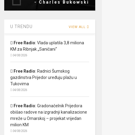
- Charles Bukowski
U TRENDU
VIEW ALL
Free Radio
:
Vlada uplatila 3,8 miliona
KM za Ribnjak „Saničani“
04/08/2026
Free Radio
:
Radnici Šumskog
gazdinstva Prijedor uređuju plažu u
Tukovima
04/08/2026
Free Radio
:
Gradonačelnik Prijedora
obišao radove na izgradnji kanalizacione
mreže u Omarskoj – projekat vrijedan
milion KM
04/08/2026