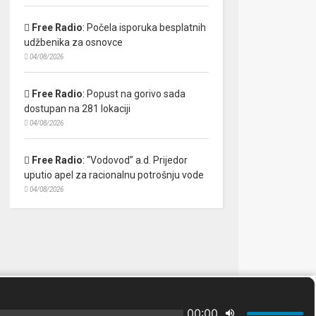
Free Radio
:
Počela isporuka besplatnih
udžbenika za osnovce
04/08/2026
Free Radio
:
Popust na gorivo sada
dostupan na 281 lokaciji
04/08/2026
Free Radio
:
“Vodovod” a.d. Prijedor
uputio apel za racionalnu potrošnju vode
04/08/2026