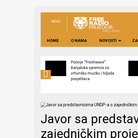
MENU
HOME
O NAMA
NOVOSTI
ZA
Group i ove godine
Počinje “Freshwave”:
vrata VIP
Banjaluka spremna za
ja građanima:
vrhunsku muziku i hiljade
e ulaznice za
posjetilaca
t Petra Graše
Javor sa predsta
zajedničkim proj