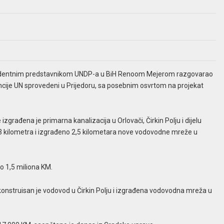
ezidentnim predstavnikom UNDP-a u BiH Renoom Mejerom razgovarao
ncije UN sprovedeni u Prijedoru, sa posebnim osvrtom na projekat
zgrađena je primarna kanalizacija u Orlovači, Čirkin Polju i dijelu
9,3 kilometra i izgrađeno 2,5 kilometara nove vodovodne mreže u
o 1,5 miliona KM.
ekonstruisan je vodovod u Čirkin Polju i izgrađena vodovodna mreža u