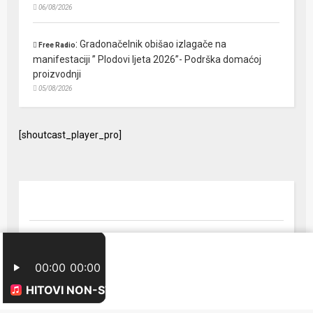
06/08/2026
:
Gradonačelnik obišao izlagače na
Free Radio
manifestaciji ” Plodovi ljeta 2026”- Podrška domaćoj
proizvodnji
05/08/2026
[shoutcast_player_pro]
© 2024 Free Radio Prijedor. Sva prava zaštićena Designed by
FreeRadio