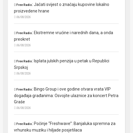
:
Jačati svijest o značaju kupovine lokalno
Free Radio
proizvedene hrane
06/08/2026
:
Ekstremne vrućine i narednih dana, a onda
Free Radio
preokret
06/08/2026
:
Isplata julskih penzija u petak u Republici
Free Radio
Srpskoj
06/08/2026
:
Bingo Group i ove godine otvara vrata VIP
Free Radio
događaja građanima: Osvojite ulaznice za koncert Petra
Graše
06/08/2026
:
Počinje “Freshwave”: Banjaluka spremna za
Free Radio
vrhunsku muziku i hiljade posjetilaca