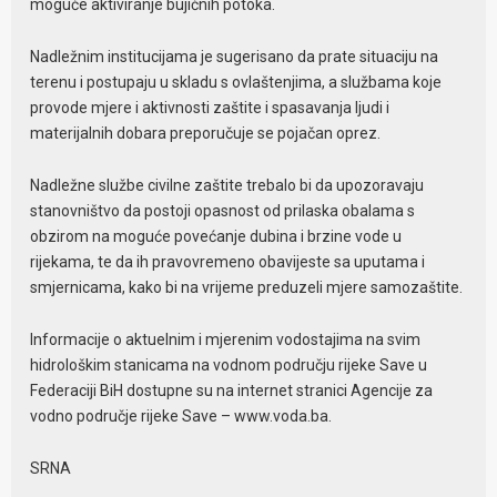
moguće aktiviranje bujičnih potoka.
Nadležnim institucijama je sugerisano da prate situaciju na
terenu i postupaju u skladu s ovlaštenjima, a službama koje
provode mjere i aktivnosti zaštite i spasavanja ljudi i
materijalnih dobara preporučuje se pojačan oprez.
Nadležne službe civilne zaštite trebalo bi da upozoravaju
stanovništvo da postoji opasnost od prilaska obalama s
obzirom na moguće povećanje dubina i brzine vode u
rijekama, te da ih pravovremeno obavijeste sa uputama i
smjernicama, kako bi na vrijeme preduzeli mjere samozaštite.
Informacije o aktuelnim i mjerenim vodostajima na svim
hidrološkim stanicama na vodnom području rijeke Save u
Federaciji BiH dostupne su na internet stranici Agencije za
vodno područje rijeke Save – www.voda.ba.
SRNA