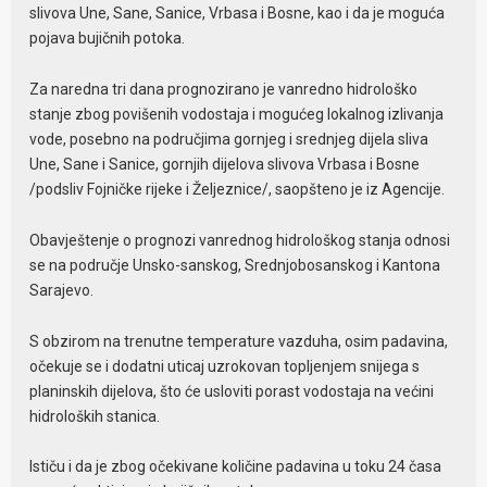
slivova Une, Sane, Sanice, Vrbasa i Bosne, kao i da je moguća
pojava bujičnih potoka.
Za naredna tri dana prognozirano je vanredno hidrološko
stanje zbog povišenih vodostaja i mogućeg lokalnog izlivanja
vode, posebno na područjima gornjeg i srednjeg dijela sliva
Une, Sane i Sanice, gornjih dijelova slivova Vrbasa i Bosne
/podsliv Fojničke rijeke i Željeznice/, saopšteno je iz Agencije.
Obavještenje o prognozi vanrednog hidrološkog stanja odnosi
se na područje Unsko-sanskog, Srednjobosanskog i Kantona
Sarajevo.
S obzirom na trenutne temperature vazduha, osim padavina,
očekuje se i dodatni uticaj uzrokovan topljenjem snijega s
planinskih dijelova, što će usloviti porast vodostaja na većini
hidroloških stanica.
Ističu i da je zbog očekivane količine padavina u toku 24 časa