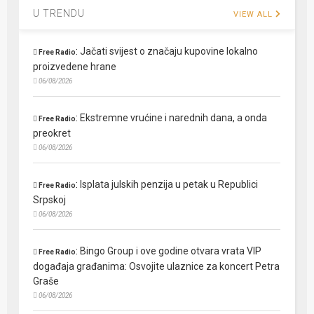
U TRENDU
VIEW ALL
:
Jačati svijest o značaju kupovine lokalno
Free Radio
proizvedene hrane
06/08/2026
:
Ekstremne vrućine i narednih dana, a onda
Free Radio
preokret
06/08/2026
:
Isplata julskih penzija u petak u Republici
Free Radio
Srpskoj
06/08/2026
:
Bingo Group i ove godine otvara vrata VIP
Free Radio
događaja građanima: Osvojite ulaznice za koncert Petra
Graše
06/08/2026