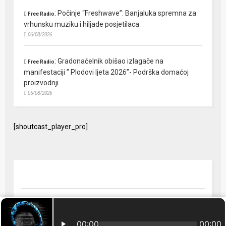
:
Počinje “Freshwave”: Banjaluka spremna za
Free Radio
vrhunsku muziku i hiljade posjetilaca
06/08/2026
:
Gradonačelnik obišao izlagače na
Free Radio
manifestaciji ” Plodovi ljeta 2026”- Podrška domaćoj
proizvodnji
05/08/2026
[shoutcast_player_pro]