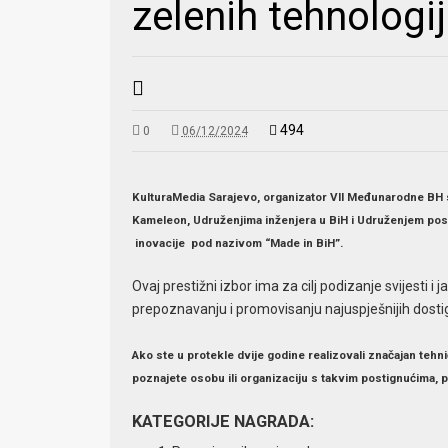
zelenih tehnologi
494
0
06/12/2024
KulturaMedia Sarajevo, organizator VII Međunarodne BH 
Kameleon, Udruženjima inženjera u BiH i Udruženjem posl
inovacije pod nazivom “Made in BiH”.
Ovaj prestižni izbor ima za cilj podizanje svijesti 
prepoznavanju i promovisanju najuspješnijih dosti
Ako ste u protekle dvije godine realizovali značajan tehnič
poznajete osobu ili organizaciju s takvim postignućima, p
KATEGORIJE NAGRADA: