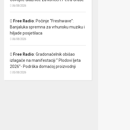
06/08/2026
Free Radio
:
Počinje “Freshwave”:
Banjaluka spremna za vrhunsku muziku i
hiljade posjetilaca
06/08/2026
Free Radio
:
Gradonačelnik obišao
izlagače na manifestaciji ” Plodovi ljeta
2026”- Podrška domaćoj proizvodnji
05/08/2026