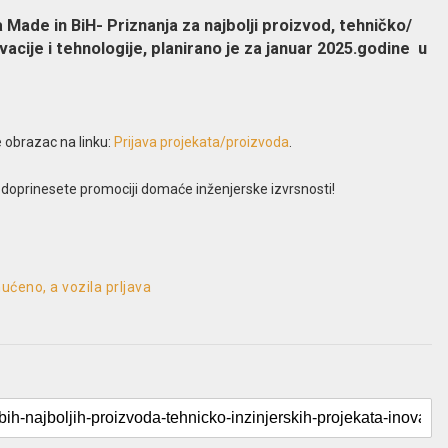
a Made in BiH- Priznanja za najbolji proizvod, tehničko/
ovacije i tehnologije, planirano je za januar 2025.godine u
e obrazac na linku:
Prijava projekata/proizvoda
.
 i doprinesete promociji domaće inženjerske izvrsnosti!
mućeno, a vozila prljava