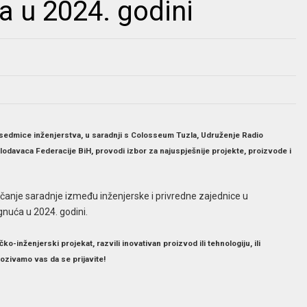
ja u 2024. godini
sedmice inženjerstva, u saradnji s Colosseum Tuzla, Udruženje Radio
odavaca Federacije BiH, provodi izbor za najuspješnije projekte, proizvode i
i jačanje saradnje između inženjerske i privredne zajednice u
gnuća u 2024. godini.
ko-inženjerski projekat, razvili inovativan proizvod ili tehnologiju, ili
ozivamo vas da se prijavite!