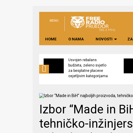
MENU
HOME
O NAMA
NOVOSTI
ZA
no preduzeće
Usvojen rebalans
 upravljati
budžeta, zeleno svjetlo
kom “Saničani”
za besplatne placeve
osjetljivim kategorijama
Izbor “Made in BiH
tehničko-inžinjers