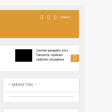
SEARCH
Završen parapetni zid u
Minis
Tukovima, mještani
poljop
zaštićeni od poplava
apel 
racio
– MARKETING –