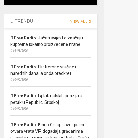
U TRENDU
VIEW ALL
Free Radio
:
Jačati svijest o značaju
kupovine lokalno proizvedene hrane
06/08/2026
Free Radio
:
Ekstremne vrućine i
narednih dana, a onda preokret
06/08/2026
Free Radio
:
Isplata julskih penzija u
petak u Republici Srpskoj
06/08/2026
Free Radio
:
Bingo Group i ove godine
otvara vrata VIP događaja građanima:
Osvojite ulaznice za koncert Petra Graše