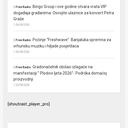
:
Bingo Group i ove godine otvara vrata VIP
Free Radio
događaja građanima: Osvojite ulaznice za koncert Petra
Graše
06/08/2026
:
Počinje “Freshwave”: Banjaluka spremna za
Free Radio
vrhunsku muziku i hiljade posjetilaca
06/08/2026
:
Gradonačelnik obišao izlagače na
Free Radio
manifestaciji ” Plodovi ljeta 2026”- Podrška domaćoj
proizvodnji
05/08/2026
[shoutcast_player_pro]