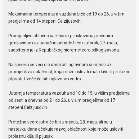
Maksimalna temperatura vazduha biće od 19 do 26, u višim
predjelima od 14 stepeni Celzijusovih.
Promjenljivo oblačno sa kišom i pljuskovima praćenim
grmljavinom uz sunačne periode biće u utorak, 27. maja,
saopšteno je iz Republičkog hidrometeorološkog zavoda.
Na sjeveru će veći dio dana biti uglavnom sunčano uz
promjenljivu oblačnost, koja može usloviti malo kiše ili prolazni
pljusak. Uveče će biti uglavnom vedro.
Jutarnja temperatura vazduha od 10 do 15, u višim predjelima
od šest, a dnevna od 21 do 26, u višim predjelima od 17
stepeni Celzijusovih.
Pretežno vedro jutro će biti u srijedu, 28. maja, ali se u
nastavku dana očekuje razvoj oblačnosti koja može usloviti
prolaznu kišu ili pljusak.