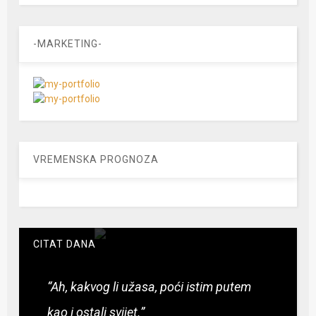
-MARKETING-
VREMENSKA PROGNOZA
CITAT DANA
“Ah, kakvog li užasa, poći istim putem
kao i ostali svijet.”