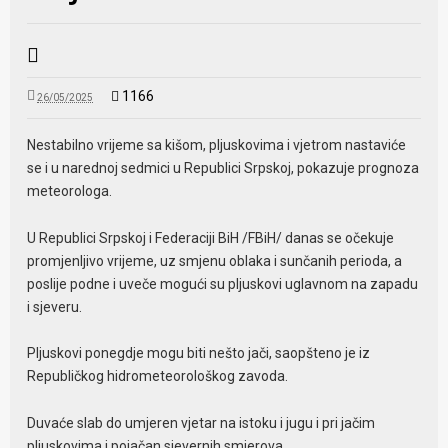
1166
26/05/2025
Nestabilno vrijeme sa kišom, pljuskovima i vjetrom nastaviće
se i u narednoj sedmici u Republici Srpskoj, pokazuje prognoza
meteorologa.
U Republici Srpskoj i Federaciji BiH /FBiH/ danas se očekuje
promjenljivo vrijeme, uz smjenu oblaka i sunčanih perioda, a
poslije podne i uveče mogući su pljuskovi uglavnom na zapadu
i sjeveru.
Pljuskovi ponegdje mogu biti nešto jači, saopšteno je iz
Republičkog hidrometeorološkog zavoda.
Duvaće slab do umjeren vjetar na istoku i jugu i pri jačim
pljuskovima i pojačan sjevernih smjerova.