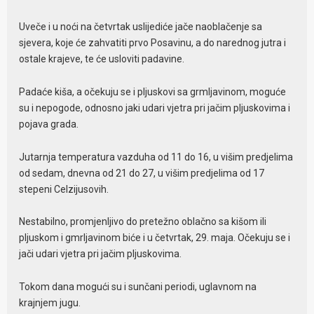
Uveče i u noći na četvrtak uslijediće jače naoblačenje sa
sjevera, koje će zahvatiti prvo Posavinu, a do narednog jutra i
ostale krajeve, te će usloviti padavine.
Padaće kiša, a očekuju se i pljuskovi sa grmljavinom, moguće
su i nepogode, odnosno jaki udari vjetra pri jačim pljuskovima i
pojava grada.
Jutarnja temperatura vazduha od 11 do 16, u višim predjelima
od sedam, dnevna od 21 do 27, u višim predjelima od 17
stepeni Celzijusovih.
Nestabilno, promjenljivo do pretežno oblačno sa kišom ili
pljuskom i gmrljavinom biće i u četvrtak, 29. maja. Očekuju se i
jači udari vjetra pri jačim pljuskovima.
Tokom dana mogući su i sunčani periodi, uglavnom na
krajnjem jugu.