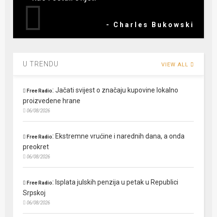
- Charles Bukowski
U TRENDU
VIEW ALL
:
Jačati svijest o značaju kupovine lokalno
Free Radio
proizvedene hrane
06/08/2026
:
Ekstremne vrućine i narednih dana, a onda
Free Radio
preokret
06/08/2026
:
Isplata julskih penzija u petak u Republici
Free Radio
Srpskoj
06/08/2026