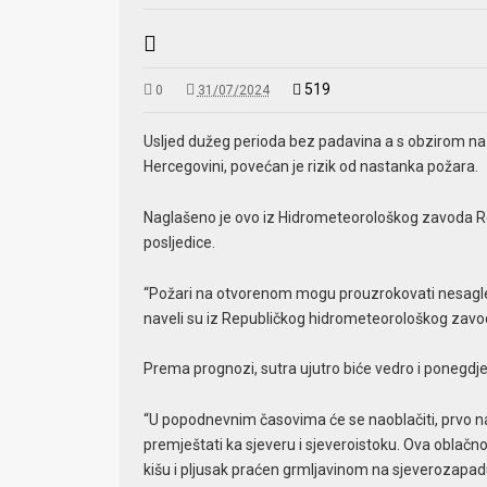
519
0
31/07/2024
Usljed dužeg perioda bez padavina a s obzirom na 
Hercegovini, povećan je rizik od nastanka požara.
Naglašeno je ovo iz Hidrometeorološkog zavoda Re
posljedice.
“Požari na otvorenom mogu prouzrokovati nesagledi
naveli su iz Republičkog hidrometeorološkog zavo
Prema prognozi, sutra ujutro biće vedro i ponegdje
“U popodnevnim časovima će se naoblačiti, prvo na
premještati ka sjeveru i sjeveroistoku. Ova oblačn
kišu i pljusak praćen grmljavinom na sjeverozapadu i 