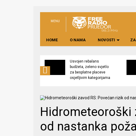
MENU
HOME
O NAMA
NOVOSTI
ZA
no preduzeće
Usvojen rebalans
 upravljati
budžeta, zeleno svjetlo
kom “Saničani”
za besplatne placeve
osjetljivim kategorijama
Hidrometeoroški 
od nastanka poža