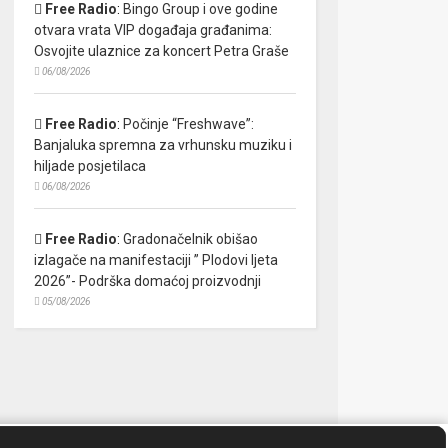
Free Radio
:
Bingo Group i ove godine
otvara vrata VIP događaja građanima:
Osvojite ulaznice za koncert Petra Graše
06/08/2026
Free Radio
:
Počinje “Freshwave”:
Banjaluka spremna za vrhunsku muziku i
hiljade posjetilaca
06/08/2026
Free Radio
:
Gradonačelnik obišao
izlagače na manifestaciji ” Plodovi ljeta
2026”- Podrška domaćoj proizvodnji
05/08/2026