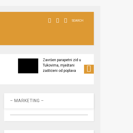
SEARCH
Završen parapetni zid u
Minis
Tukovima, mještani
poljop
zaštićeni od poplava
apel 
racio
– MARKETING –