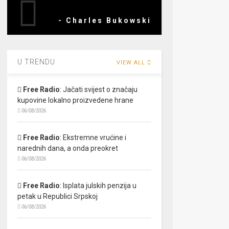
- Charles Bukowski
U TRENDU
VIEW ALL
Free Radio
:
Jačati svijest o značaju
kupovine lokalno proizvedene hrane
06/08/2026
Free Radio
:
Ekstremne vrućine i
narednih dana, a onda preokret
06/08/2026
Free Radio
:
Isplata julskih penzija u
petak u Republici Srpskoj
06/08/2026