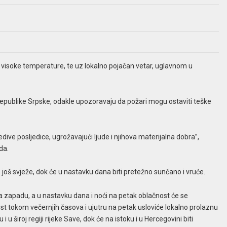
visoke temperature, te uz lokalno pojačan vetar, uglavnom u
publike Srpske, odakle upozoravaju da požari mogu ostaviti teške
ve posljedice, ugrožavajući ljude i njihova materijalna dobra”,
da.
 još svježe, dok će u nastavku dana biti pretežno sunčano i vruće.
 zapadu, a u nastavku dana i noći na petak oblačnost će se
ost tokom večernjih časova i ujutru na petak usloviće lokalno prolaznu
u široj regiji rijeke Save, dok će na istoku i u Hercegovini biti