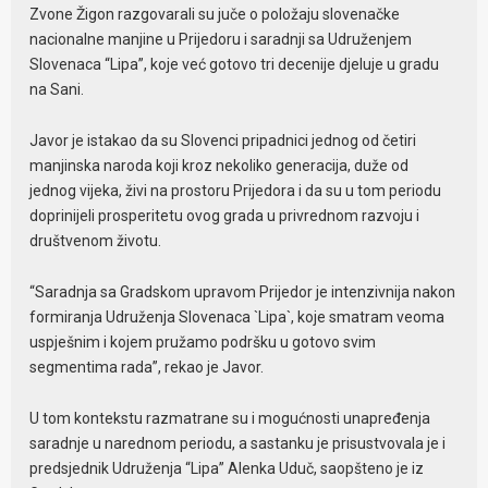
Zvone Žigon razgovarali su juče o položaju slovenačke
nacionalne manjine u Prijedoru i saradnji sa Udruženjem
Slovenaca “Lipa”, koje već gotovo tri decenije djeluje u gradu
na Sani.
Javor je istakao da su Slovenci pripadnici jednog od četiri
manjinska naroda koji kroz nekoliko generacija, duže od
jednog vijeka, živi na prostoru Prijedora i da su u tom periodu
doprinijeli prosperitetu ovog grada u privrednom razvoju i
društvenom životu.
“Saradnja sa Gradskom upravom Prijedor je intenzivnija nakon
formiranja Udruženja Slovenaca `Lipa`, koje smatram veoma
uspješnim i kojem pružamo podršku u gotovo svim
segmentima rada”, rekao je Javor.
U tom kontekstu razmatrane su i mogućnosti unapređenja
saradnje u narednom periodu, a sastanku je prisustvovala je i
predsjednik Udruženja “Lipa” Alenka Uduč, saopšteno je iz