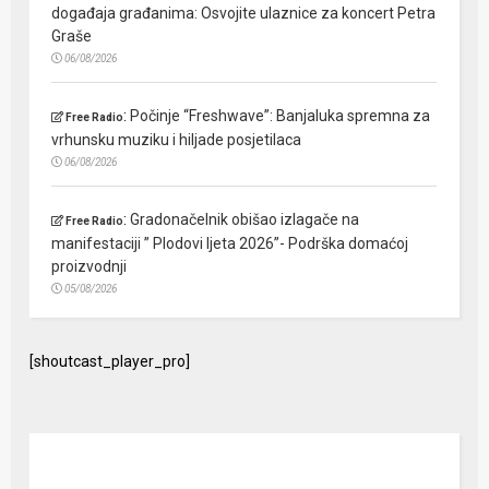
događaja građanima: Osvojite ulaznice za koncert Petra
Graše
06/08/2026
:
Počinje “Freshwave”: Banjaluka spremna za
Free Radio
vrhunsku muziku i hiljade posjetilaca
06/08/2026
:
Gradonačelnik obišao izlagače na
Free Radio
manifestaciji ” Plodovi ljeta 2026”- Podrška domaćoj
proizvodnji
05/08/2026
[shoutcast_player_pro]