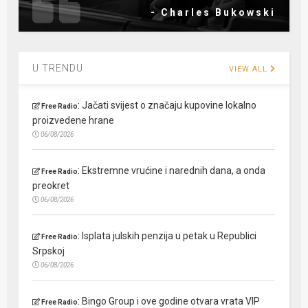
- Charles Bukowski
U TRENDU
VIEW ALL
:
Jačati svijest o značaju kupovine lokalno
Free Radio
proizvedene hrane
06/08/2026
:
Ekstremne vrućine i narednih dana, a onda
Free Radio
preokret
06/08/2026
:
Isplata julskih penzija u petak u Republici
Free Radio
Srpskoj
06/08/2026
:
Bingo Group i ove godine otvara vrata VIP
Free Radio