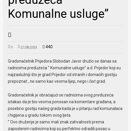
Komunalne usluge”
440
0
27/08/2024
Gradonačelnik Prijedora Slobodan Javor družio se danas sa
radnicima preduzeća ” Komunalne usluge” a.d. Prijedor koji su
najzaslužniji što je grad Prijedor od stranih i domaćih gostiju
prepoznat , ne samo kao veoma lijep, nego i čist grad.
Gradonačelnik je obraćajući se radnicima ovog preduzeća
istakao da je bio veoma ponosan na komentare građana, a
posebno gostiju našeg grada kada je u pitanju rad komunalaca
i higijena u gradu tokom ovog ljeta.
” Ovo druženje je samo mali znak zahvalnosti prema
zaposlenim radnicima koji su perfektno odradili posao u