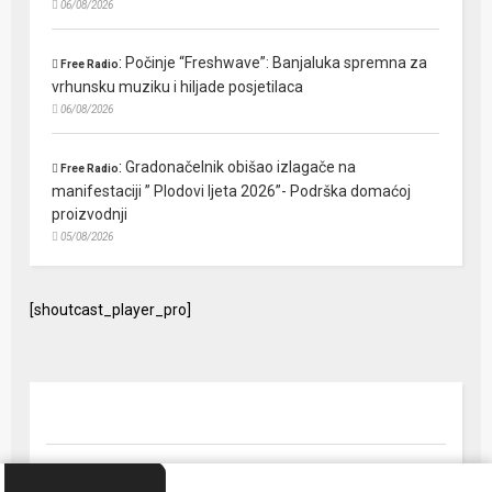
06/08/2026
:
Počinje “Freshwave”: Banjaluka spremna za
Free Radio
vrhunsku muziku i hiljade posjetilaca
06/08/2026
:
Gradonačelnik obišao izlagače na
Free Radio
manifestaciji ” Plodovi ljeta 2026”- Podrška domaćoj
proizvodnji
05/08/2026
[shoutcast_player_pro]