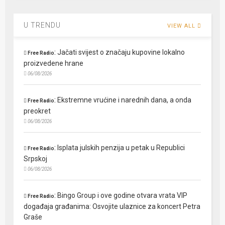
U TRENDU
VIEW ALL
:
Jačati svijest o značaju kupovine lokalno
Free Radio
proizvedene hrane
06/08/2026
:
Ekstremne vrućine i narednih dana, a onda
Free Radio
preokret
06/08/2026
:
Isplata julskih penzija u petak u Republici
Free Radio
Srpskoj
06/08/2026
:
Bingo Group i ove godine otvara vrata VIP
Free Radio
događaja građanima: Osvojite ulaznice za koncert Petra
Graše