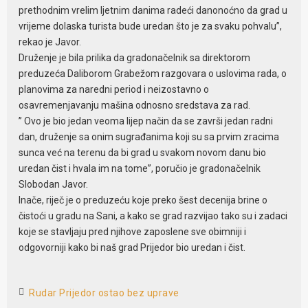
prethodnim vrelim ljetnim danima radeći danonoćno da grad u
vrijeme dolaska turista bude uredan što je za svaku pohvalu”,
rekao je Javor.
Druženje je bila prilika da gradonačelnik sa direktorom
preduzeća Daliborom Grabežom razgovara o uslovima rada, o
planovima za naredni period i neizostavno o
osavremenjavanju mašina odnosno sredstava za rad.
” Ovo je bio jedan veoma lijep način da se završi jedan radni
dan, druženje sa onim sugrađanima koji su sa prvim zracima
sunca već na terenu da bi grad u svakom novom danu bio
uredan čist i hvala im na tome”, poručio je gradonačelnik
Slobodan Javor.
Inače, riječ je o preduzeću koje preko šest decenija brine o
čistoći u gradu na Sani, a kako se grad razvijao tako su i zadaci
koje se stavljaju pred njihove zaposlene sve obimniji i
odgovorniji kako bi naš grad Prijedor bio uredan i čist.
Rudar Prijedor ostao bez uprave