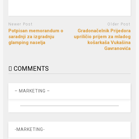
Newer Post
Older Post
Potpisan memorandum o
Gradonačelnik Prijedora
saradnji za izgradnju
upriličio prijem za mladog
glamping naselja
košarkaša Vukašina
Gavranovića
COMMENTS
– MARKETING –
-MARKETING-