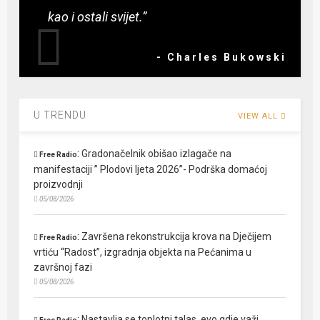
kao i ostali svijet.”
- Charles Bukowski
U TRENDU
VIEW ALL
:
Gradonačelnik obišao izlagače na
Free Radio
manifestaciji ” Plodovi ljeta 2026”- Podrška domaćoj
proizvodnji
05/08/2026
:
Završena rekonstrukcija krova na Dječijem
Free Radio
vrtiću “Radost”, izgradnja objekta na Pećanima u
završnoj fazi
05/08/2026
:
Nastavlja se toplotni talas, evo gdje važi