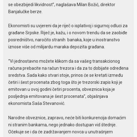
se obezbijedi likvidnost”, naglašava Milan Božić, direktor
Banjalučke berze.
Ekonomisti su uvjereni da je riječ o isplativoj i sigurnoj odluci za
građane Srpske. Riječ je, kažu, i o novom trendu da se zaobiđe
posredništvo, naročito stranih banaka, koje u inostranstvo
iznose više od milijardu maraka depozita građana.
“Vi jednostavno možete klikom da sa vašeg transakcionog
računa prebacite na račun trezora i da za to dobijate određena
sredstva. Sada kako stvari stoje, prinos će se kretati između
četiri i šest procenata zbog toga što je trezorski zapis koji je
emitovan u ovoj godini četiri procenta, obveznica koja je
posljednja emitovana je šest procenata”, objašnjava
ekonomista Saša Stevanović.
Narodne obveznice, zapravo, neće biti konkurencija domaćim
ni stranim bankama, nego jednako dostupan vid štednje.
Očekuje se i da će zadržavanjem novca u unutrašnjem