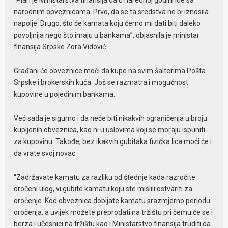
“Plan je Ministarstva finansija da u narednoj godini ide sa
narodnim obveznicama. Prvo, da se ta sredstva ne bi iznosila
napolje. Drugo, što će kamata koju ćemo mi dati biti daleko
povoljnija nego što imaju u bankama”, objasnila je ministar
finansija Srpske Zora Vidović.
Građani će obveznice moći da kupe na svim šalterima Pošta
Srpske i brokerskih kuća. Još se razmatra i mogućnost
kupovine u pojedinim bankama.
Već sada je sigurno i da neće biti nikakvih ograničenja u broju
kupljenih obveznica, kao ni u uslovima koji se moraju ispuniti
za kupovinu. Takođe, bez ikakvih gubitaka fizička lica moći će i
da vrate svoj novac.
“Zadržavate kamatu za razliku od štednje kada razročite
oročeni ulog, vi gubite kamatu koju ste mislili ostvariti za
oročenje. Kod obveznica dobijate kamatu srazmjerno periodu
oročenja, a uvijek možete preprodati na tržištu pri čemu će se i
berza i učesnici na tržištu kao i Ministarstvo finansija truditi da