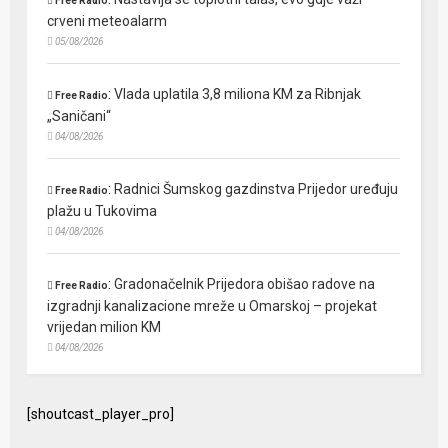
Free Radio
crveni meteoalarm
05/08/2026
:
Vlada uplatila 3,8 miliona KM za Ribnjak
Free Radio
„Saničani“
04/08/2026
:
Radnici Šumskog gazdinstva Prijedor uređuju
Free Radio
plažu u Tukovima
04/08/2026
:
Gradonačelnik Prijedora obišao radove na
Free Radio
izgradnji kanalizacione mreže u Omarskoj – projekat
vrijedan milion KM
04/08/2026
[shoutcast_player_pro]