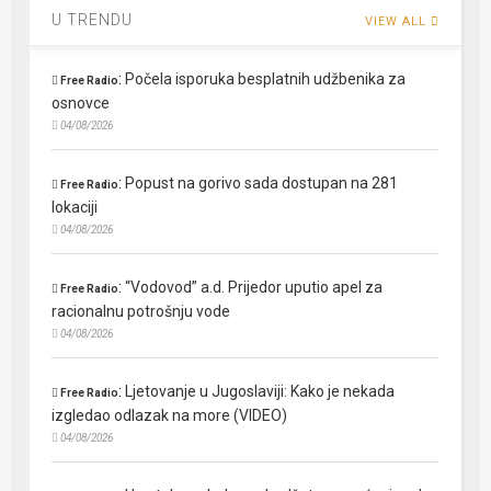
U TRENDU
VIEW ALL
:
Počela isporuka besplatnih udžbenika za
Free Radio
osnovce
04/08/2026
:
Popust na gorivo sada dostupan na 281
Free Radio
lokaciji
04/08/2026
:
“Vodovod” a.d. Prijedor uputio apel za
Free Radio
racionalnu potrošnju vode
04/08/2026
:
Ljetovanje u Jugoslaviji: Kako je nekada
Free Radio
izgledao odlazak na more (VIDEO)
04/08/2026