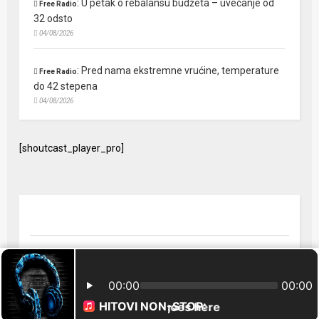
:
U petak o rebalansu budžeta – uvećanje od
Free Radio
32 odsto
04/08/2026
:
Pred nama ekstremne vrućine, temperature
Free Radio
do 42 stepena
04/08/2026
[shoutcast_player_pro]
© 2024 Free Radio Prijedor. Sva prava zaštićena Designed by
FreeRadio