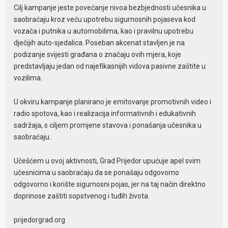
Cilj kampanje jeste povećanje nivoa bezbjednosti učesnika u
saobraćaju kroz veću upotrebu sigurnosnih pojaseva kod
vozača i putnika u automobilima, kao i pravilnu upotrebu
dječijih auto-sjedalica. Poseban akcenat stavljen je na
podizanje svijesti građana o značaju ovih mjera, koje
predstavljaju jedan od najefikasnijih vidova pasivne zaštite u
vozilima.
U okviru kampanje planirano je emitovanje promotivnih video i
radio spotova, kao i realizacija informativnih i edukativnih
sadržaja, s ciljem promjene stavova i ponašanja učesnika u
saobraćaju.
Učešćem u ovoj aktivnosti, Grad Prijedor upućuje apel svim
učesnicima u saobraćaju da se ponašaju odgovorno
odgovorno i korište sigurnosni pojas, jer na taj način direktno
doprinose zaštiti sopstvenog i tuđih života.
prijedorgrad.org