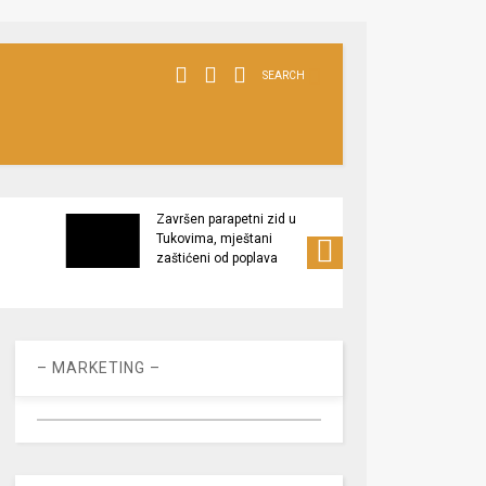
SEARCH
Završen parapetni zid u
Minis
Tukovima, mještani
poljop
zaštićeni od poplava
apel 
racio
– MARKETING –