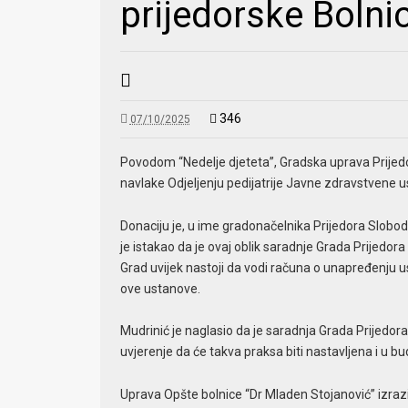
prijedorske Bolni
346
07/10/2025
Povodom “Nedelje djeteta”, Gradska uprava Prijed
navlake Odjeljenju pedijatrije Javne zdravstvene u
Donaciju je, u ime gradonačelnika Prijedora Slobo
je istakao da je ovaj oblik saradnje Grada Prijedor
Grad uvijek nastoji da vodi računa o unapređenju u
ove ustanove.
Mudrinić je naglasio da je saradnja Grada Prijedor
uvjerenje da će takva praksa biti nastavljena i u bu
Uprava Opšte bolnice “Dr Mladen Stojanović” izrazil