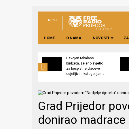
MENU
HOME
O NAMA
NOVOSTI
ZA
no preduzeće
Usvojen rebalans
 upravljati
budžeta, zeleno svjetlo
kom “Saničani”
za besplatne placeve
osjetljivim kategorijama
Grad Prijedor pov
donirao madrace O