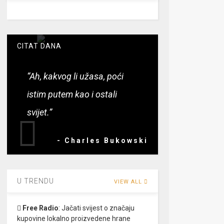
CITAT DANA
“Ah, kakvog li užasa, poći
istim putem kao i ostali
svijet.”
- Charles Bukowski
U TRENDU
VIEW ALL
Free Radio
:
Jačati svijest o značaju
kupovine lokalno proizvedene hrane