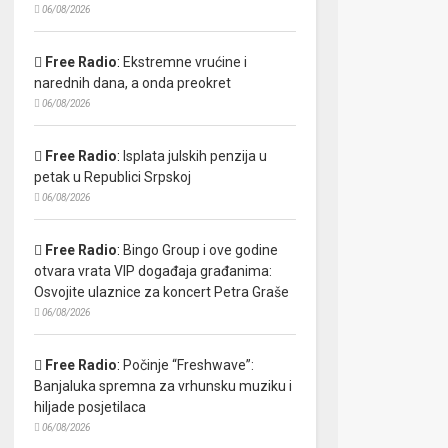
06/08/2026
Free Radio
:
Ekstremne vrućine i
narednih dana, a onda preokret
06/08/2026
Free Radio
:
Isplata julskih penzija u
petak u Republici Srpskoj
06/08/2026
Free Radio
:
Bingo Group i ove godine
otvara vrata VIP događaja građanima:
Osvojite ulaznice za koncert Petra Graše
06/08/2026
Free Radio
:
Počinje “Freshwave”:
Banjaluka spremna za vrhunsku muziku i
hiljade posjetilaca
06/08/2026