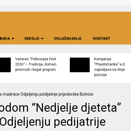
BAVA
EMISIJE
OGLAŠAVANJE
KONTAKT
Večeras “Potkozarje Fest
Kompanija
2026” – Tradicija, domaći
“Prijedorčanka” a.d.
proizvodi i bogat program
zapošljava na dvije
pozicije
odom “Nedjelje djeteta”
djeljenju pedijatrije