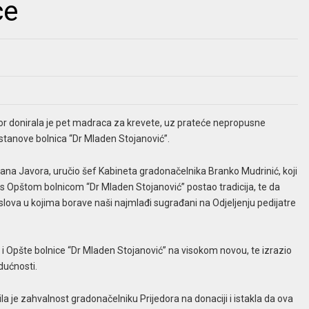
ce
or donirala je pet madraca za krevete, uz prateće nepropusne
stanove bolnica “Dr Mladen Stojanović”.
dana Javora, uručio šef Kabineta gradonačelnika Branko Mudrinić, koji
a s Opštom bolnicom “Dr Mladen Stojanović” postao tradicija, te da
slova u kojima borave naši najmlađi sugrađani na Odjeljenju pedijatre
a i Opšte bolnice “Dr Mladen Stojanović” na visokom novou, te izrazio
dućnosti.
a je zahvalnost gradonačelniku Prijedora na donaciji i istakla da ova