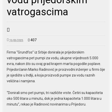
vatrogascima
407
15/05/2025
Firma “Grundfos” iz Srbije donirala je prijedorskim
vatrogascima pet pumpi za vodu, ukupne vrijednosti 5.000
evra, nakon što su ovaj grad krajem marta pogodile poplave.
Prijedorčanin Marko Radinović je proizvodni inženjer u firmi čije
je sjedište u Inđiji, a koja proizvodi pumpe za vodu raznih
veličina i namjena.
“Donirali smo pet pumpi, tri različite vrste. Četiri su kapaciteta
oko 500 litara u minutu, dok je jedna kapaciteta 1.000 litara u
minutu”, rekao je Radinović novinarima u Prijedoru.