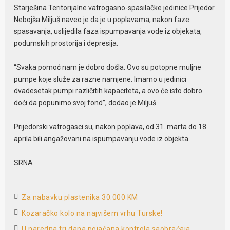
Starješina Teritorijalne vatrogasno-spasilačke jedinice Prijedor
Nebojša Miljuš naveo je da je u poplavama, nakon faze
spasavanja, uslijedila faza ispumpavanja vode iz objekata,
podumskih prostorija i depresija.
“Svaka pomoć nam je dobro došla. Ovo su potopne muljne
pumpe koje služe za razne namjene. Imamo u jedinici
dvadesetak pumpi različitih kapaciteta, a ovo će isto dobro
doći da popunimo svoj fond”, dodao je Miljuš.
Prijedorski vatrogasci su, nakon poplava, od 31. marta do 18.
aprila bili angažovani na ispumpavanju vode iz objekta.
SRNA
Za nabavku plastenika 30.000 KM
Kozaračko kolo na najvišem vrhu Turske!
U naredna tri dana pojačana kontrola saobraćaja