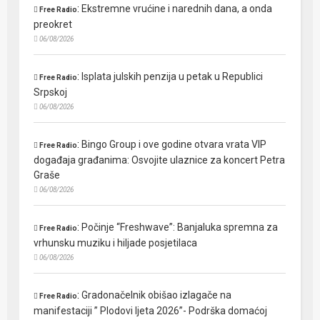
:
Ekstremne vrućine i narednih dana, a onda
Free Radio
preokret
06/08/2026
:
Isplata julskih penzija u petak u Republici
Free Radio
Srpskoj
06/08/2026
:
Bingo Group i ove godine otvara vrata VIP
Free Radio
događaja građanima: Osvojite ulaznice za koncert Petra
Graše
06/08/2026
:
Počinje “Freshwave”: Banjaluka spremna za
Free Radio
vrhunsku muziku i hiljade posjetilaca
06/08/2026
:
Gradonačelnik obišao izlagače na
Free Radio
manifestaciji ” Plodovi ljeta 2026”- Podrška domaćoj