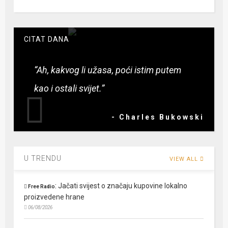
CITAT DANA
“Ah, kakvog li užasa, poći istim putem
kao i ostali svijet.”
- Charles Bukowski
U TRENDU
VIEW ALL
:
Jačati svijest o značaju kupovine lokalno
Free Radio
proizvedene hrane
06/08/2026