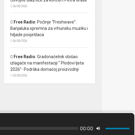
06/08/2026
Free Radio
:
Počinje “Freshwave”:
Banjaluka spremna za vrhunsku muziku i
hiljade posjetilaca
06/08/2026
Free Radio
:
Gradonačelnik obišao
izlagače na manifestaciji ” Plodovi ljeta
2026”- Podrška domaćoj proizvodnji
05/08/2026