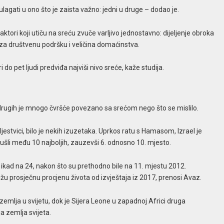
agati u ono što je zaista važno: jedni u druge – dodao je.
aktori koji utiču na sreću zvuče varljivo jednostavno: dijeljenje obroka
za društvenu podršku i veličina domaćinstva.
 do pet ljudi predviđa najviši nivo sreće, kaže studija.
drugih je mnogo čvršće povezano sa srećom nego što se mislilo.
estvici, bilo je nekih izuzetaka. Uprkos ratu s Hamasom, Izrael je
 ušli među 10 najboljih, zauzevši 6. odnosno 10. mjesto.
u ikad na 24, nakon što su prethodno bile na 11. mjestu 2012.
jnižu prosječnu procjenu života od izvještaja iz 2017, prenosi Avaz.
emlja u svijetu, dok je Sijera Leone u zapadnoj Africi druga
ja zemlja svijeta.