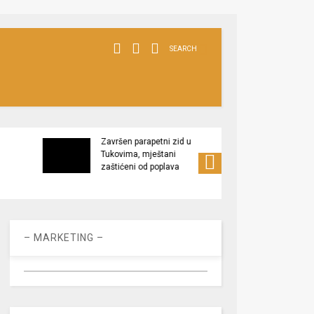
SEARCH
Završen parapetni zid u
Minis
Tukovima, mještani
poljop
zaštićeni od poplava
apel 
racio
– MARKETING –