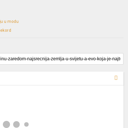
aju u modu
rekord