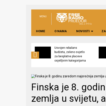
MENU
HOME
O NAMA
NOVOSTI
ZA
no preduzeće
Usvojen rebalans
 upravljati
budžeta, zeleno svjetlo
kom “Saničani”
za besplatne placeve
osjetljivim kategorijama
Finska je 8. godi
zemlja u svijetu, 