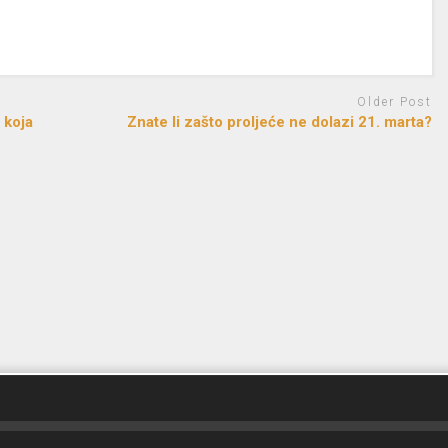
Older Post
 koja
Znate li zašto proljeće ne dolazi 21. marta?
d by
FreeRadio