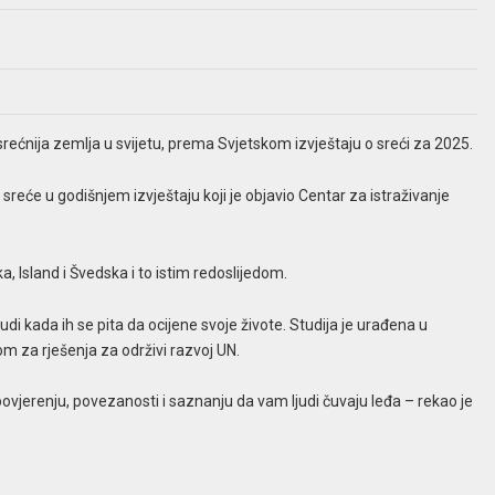
ećnija zemlja u svijetu, prema Svjetskom izvještaju o sreći za 2025.
sreće u godišnjem izvještaju koji je objavio Centar za istraživanje
a, Island i Švedska i to istim redoslijedom.
i kada ih se pita da ocijene svoje živote. Studija je urađena u
m za rješenja za održivi razvoj UN.
 povjerenju, povezanosti i saznanju da vam ljudi čuvaju leđa – rekao je