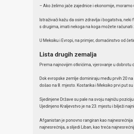
– Ako želimo jače zajednice i ekonomije, moramo ul
Istraživači kažu da osim zdravlja i bogatstva, neki f
s drugima, imati nekoga na koga možete računati 
U Meksiku i Evropi, na primjer, domaćinstvo od četiri
Lista drugih zemalja
Prema najnovijim otkrićima, vjerovanje u dobrotu 
Dok evropske zemlje dominiraju među prvih 20 na lj
došao na 8. mjesto. Kostarika i Meksiko prvi put su
Sjedinjene Države su pale na svoju najnižu pozicij
Ujedinjeno Kraljevstvo je na 23. mjestu i bilježi na
Afganistan je ponovno rangiran kao najnesrećnija z
najnesrećnija, a slijedi Liban, kao treća najnesrećni