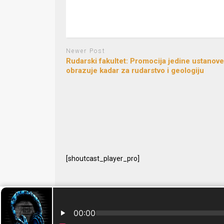
Newer Post
Rudarski fakultet: Promocija jedine ustanove
obrazuje kadar za rudarstvo i geologiju
[shoutcast_player_pro]
© 2024 Free Radio Prijedor. Sva prava zaštićena Designe