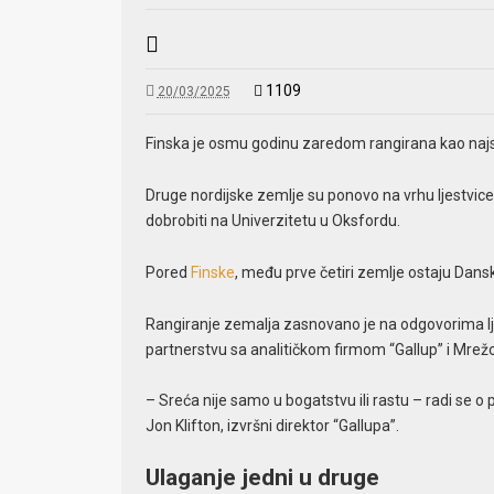
1109
20/03/2025
Finska je osmu godinu zaredom rangirana kao najsr
Druge nordijske zemlje su ponovo na vrhu ljestvice 
dobrobiti na Univerzitetu u Oksfordu.
Pored
Finske
, među prve četiri zemlje ostaju Dansk
Rangiranje zemalja zasnovano je na odgovorima ljud
partnerstvu sa analitičkom firmom “Gallup” i Mrežo
– Sreća nije samo u bogatstvu ili rastu – radi se o
Jon Klifton, izvršni direktor “Gallupa”.
Ulaganje jedni u druge