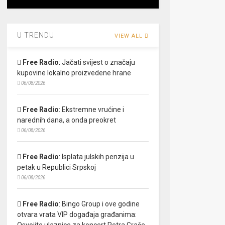
U TRENDU
VIEW ALL
Free Radio
:
Jačati svijest o značaju
kupovine lokalno proizvedene hrane
06/08/2026
Free Radio
:
Ekstremne vrućine i
narednih dana, a onda preokret
06/08/2026
Free Radio
:
Isplata julskih penzija u
petak u Republici Srpskoj
06/08/2026
Free Radio
:
Bingo Group i ove godine
otvara vrata VIP događaja građanima:
Osvojite ulaznice za koncert Petra Graše