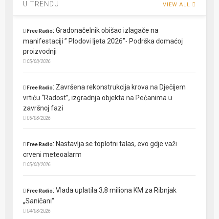
U TRENDU
VIEW ALL
:
Gradonačelnik obišao izlagače na
Free Radio
manifestaciji ” Plodovi ljeta 2026”- Podrška domaćoj
proizvodnji
05/08/2026
:
Završena rekonstrukcija krova na Dječijem
Free Radio
vrtiću “Radost”, izgradnja objekta na Pećanima u
završnoj fazi
05/08/2026
:
Nastavlja se toplotni talas, evo gdje važi
Free Radio
crveni meteoalarm
05/08/2026
:
Vlada uplatila 3,8 miliona KM za Ribnjak
Free Radio
„Saničani“
04/08/2026