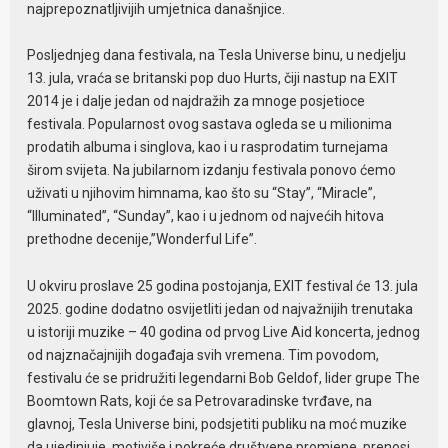
najprepoznatljivijih umjetnica današnjice.
Posljednjeg dana festivala, na Tesla Universe binu, u nedjelju
13. jula, vraća se britanski pop duo Hurts, čiji nastup na EXIT
2014 je i dalje jedan od najdražih za mnoge posjetioce
festivala. Popularnost ovog sastava ogleda se u milionima
prodatih albuma i singlova, kao i u rasprodatim turnejama
širom svijeta. Na jubilarnom izdanju festivala ponovo ćemo
uživati u njihovim himnama, kao što su “Stay”, “Miracle”,
“Illuminated”, “Sunday”, kao i u jednom od najvećih hitova
prethodne decenije,”Wonderful Life”.
U okviru proslave 25 godina postojanja, EXIT festival će 13. jula
2025. godine dodatno osvijetliti jedan od najvažnijih trenutaka
u istoriji muzike – 40 godina od prvog Live Aid koncerta, jednog
od najznačajnijih događaja svih vremena. Tim povodom,
festivalu će se pridružiti legendarni Bob Geldof, lider grupe The
Boomtown Rats, koji će sa Petrovaradinske tvrđave, na
glavnoj, Tesla Universe bini, podsjetiti publiku na moć muzike
da ujedinjuje, motiviše i pokreće društvene promjene, prenosi