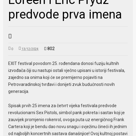
predvode prva imena
802
0
13/12/2024
EXIT festival povodom 25. rođendana donosi fuziju kultnih
izvođača čiji su nastupi ostali vječno upisani u istoriji festivala,
zajedno sa onima koji će se premijerno pojaviti na
Petrovaradinskoj tvrđavi i donijeti zvuk budućnosti novih
generacija.
Spisak prvih 25 imena za četvrt vijeka festivala predvode
revolucionarni Sex Pistols, simbol pank pokreta i sastav koji je
zauvijek promjenio rokenrol, ovoga puta uz energičnog Frank
Cartera koji je bendu dao novu snagu i svježinu čineći ih jednim
od najboljih koncertnih sastava današnjice! Ovoj kultnoj postavi