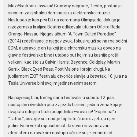
Muzička ikona i osvajač Grammy nagrade, Tiësto, postao je
sinonim za globalnu dominaciju u elektronskoj muzici.
Nastupao je kao prvi DJ na ceremoniji Olimpijade, dok ga je
nizozemska kraljica Beatrix odlikovala titulom Oficira Reda
Orange-Nassau. Njegov album “A Town Called Paradise”
(2014) redefinisao je njegov zvuk, fokusirajući se na melodični
EDM, a upravo je on taj koji je elektronsku muziku doveo na
glavne festivalske bine i utabao put kojim su kasnije prošli
velikani, kao što su Calvin Harris, Beyonce, Coldplay, Martin
Garrix, Black Eyed Peas, Post Malone i brojni drugi. Na
jubilarnom EXIT festivalu otvoriće slavlje u četvrtak, 10. jula na
Tesla Universe bini svojim jedinstvenim setom.
Na najvećoj bini, trećeg dana festivala, u subotu 12. jula,
nastupiće i švedska pop zvijezda Loreen, jedina žena koja je
dvaputa odnijela titulu pobjednika Evrovizije! “Euphoria” i
“Tattoo”, osvojile su mnoge top liste širom svijeta, a njen
jedinstveni vokal i sposobnost da stvori nezaboravnu
atmosferu na svakom nastupu učinile su je jednom od