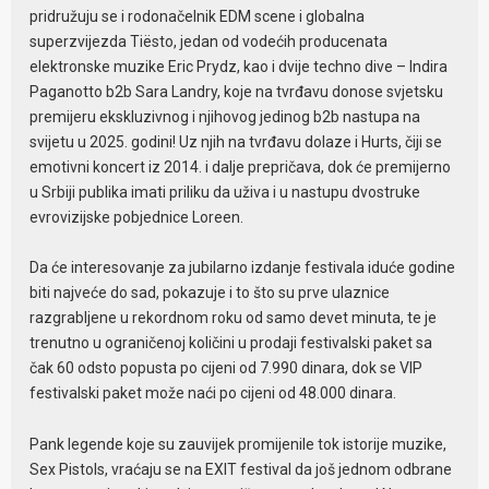
pridružuju se i rodonačelnik EDM scene i globalna
superzvijezda Tiësto, jedan od vodećih producenata
elektronske muzike Eric Prydz, kao i dvije techno dive – Indira
Paganotto b2b Sara Landry, koje na tvrđavu donose svjetsku
premijeru ekskluzivnog i njihovog jedinog b2b nastupa na
svijetu u 2025. godini! Uz njih na tvrđavu dolaze i Hurts, čiji se
emotivni koncert iz 2014. i dalje prepričava, dok će premijerno
u Srbiji publika imati priliku da uživa i u nastupu dvostruke
evrovizijske pobjednice Loreen.
Da će interesovanje za jubilarno izdanje festivala iduće godine
biti najveće do sad, pokazuje i to što su prve ulaznice
razgrabljene u rekordnom roku od samo devet minuta, te je
trenutno u ograničenoj količini u prodaji festivalski paket sa
čak 60 odsto popusta po cijeni od 7.990 dinara, dok se VIP
festivalski paket može naći po cijeni od 48.000 dinara.
Pank legende koje su zauvijek promijenile tok istorije muzike,
Sex Pistols, vraćaju se na EXIT festival da još jednom odbrane