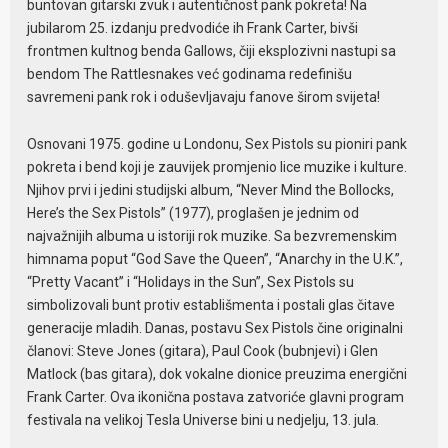
buntovan gitarski zvuk i autentičnost pank pokreta! Na
jubilarom 25. izdanju predvodiće ih Frank Carter, bivši
frontmen kultnog benda Gallows, čiji eksplozivni nastupi sa
bendom The Rattlesnakes već godinama redefinišu
savremeni pank rok i oduševljavaju fanove širom svijeta!
Osnovani 1975. godine u Londonu, Sex Pistols su pioniri pank
pokreta i bend koji je zauvijek promjenio lice muzike i kulture.
Njihov prvi i jedini studijski album, “Never Mind the Bollocks,
Here’s the Sex Pistols” (1977), proglašen je jednim od
najvažnijih albuma u istoriji rok muzike. Sa bezvremenskim
himnama poput “God Save the Queen”, “Anarchy in the U.K.”,
“Pretty Vacant” i “Holidays in the Sun”, Sex Pistols su
simbolizovali bunt protiv establišmenta i postali glas čitave
generacije mladih. Danas, postavu Sex Pistols čine originalni
članovi: Steve Jones (gitara), Paul Cook (bubnjevi) i Glen
Matlock (bas gitara), dok vokalne dionice preuzima energični
Frank Carter. Ova ikonična postava zatvoriće glavni program
festivala na velikoj Tesla Universe bini u nedjelju, 13. jula.