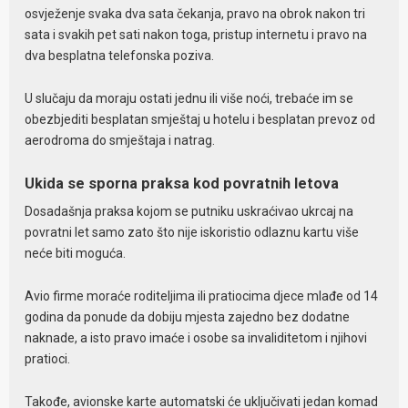
osvježenje svaka dva sata čekanja, pravo na obrok nakon tri
sata i svakih pet sati nakon toga, pristup internetu i pravo na
dva besplatna telefonska poziva.
U slučaju da moraju ostati jednu ili više noći, trebaće im se
obezbjediti besplatan smještaj u hotelu i besplatan prevoz od
aerodroma do smještaja i natrag.
Ukida se sporna praksa kod povratnih letova
Dosadašnja praksa kojom se putniku uskraćivao ukrcaj na
povratni let samo zato što nije iskoristio odlaznu kartu više
neće biti moguća.
Avio firme moraće roditeljima ili pratiocima djece mlađe od 14
godina da ponude da dobiju mjesta zajedno bez dodatne
naknade, a isto pravo imaće i osobe sa invaliditetom i njihovi
pratioci.
Takođe, avionske karte automatski će uključivati jedan komad