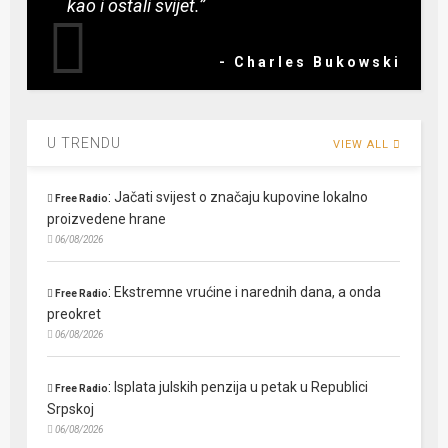
kao i ostali svijet.”
- Charles Bukowski
U TRENDU
VIEW ALL
:
Jačati svijest o značaju kupovine lokalno
Free Radio
proizvedene hrane
06/08/2026
:
Ekstremne vrućine i narednih dana, a onda
Free Radio
preokret
06/08/2026
:
Isplata julskih penzija u petak u Republici
Free Radio
Srpskoj
06/08/2026