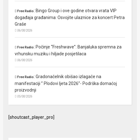
:
Bingo Group i ove godine otvara vrata VIP
Free Radio
događaja građanima: Osvojite ulaznice za koncert Petra
Graše
06/08/2026
:
Počinje “Freshwave”: Banjaluka spremna za
Free Radio
vrhunsku muziku i hiljade posjetilaca
06/08/2026
:
Gradonačelnik obišao izlagače na
Free Radio
manifestaciji ” Plodovi ljeta 2026”- Podrška domaćoj
proizvodnji
05/08/2026
[shoutcast_player_pro]