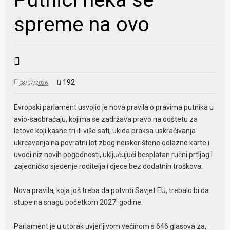
spreme na ovo
192
08/07/2026
Evropski parlament usvojio je nova pravila o pravima putnika u
avio-saobraćaju, kojima se zadržava pravo na odštetu za
letove koji kasne tri ili više sati, ukida praksa uskraćivanja
ukrcavanja na povratni let zbog neiskorištene odlazne karte i
uvodi niz novih pogodnosti, uključujući besplatan ručni prtljag i
zajedničko sjedenje roditelja i djece bez dodatnih troškova.
Nova pravila, koja još treba da potvrdi Savjet EU, trebalo bi da
stupe na snagu početkom 2027. godine.
Parlament je u utorak uvjerljivom većinom s 646 glasova za,