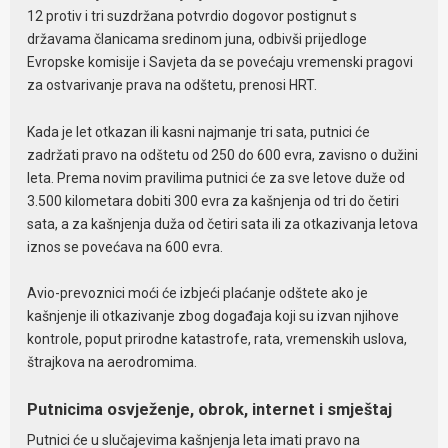
12 protiv i tri suzdržana potvrdio dogovor postignut s
državama članicama sredinom juna, odbivši prijedloge
Evropske komisije i Savjeta da se povećaju vremenski pragovi
za ostvarivanje prava na odštetu, prenosi HRT.
Kada je let otkazan ili kasni najmanje tri sata, putnici će
zadržati pravo na odštetu od 250 do 600 evra, zavisno o dužini
leta. Prema novim pravilima putnici će za sve letove duže od
3.500 kilometara dobiti 300 evra za kašnjenja od tri do četiri
sata, a za kašnjenja duža od četiri sata ili za otkazivanja letova
iznos se povećava na 600 evra.
Avio-prevoznici moći će izbjeći plaćanje odštete ako je
kašnjenje ili otkazivanje zbog događaja koji su izvan njihove
kontrole, poput prirodne katastrofe, rata, vremenskih uslova,
štrajkova na aerodromima.
Putnicima osvježenje, obrok, internet i smještaj
Putnici će u slučajevima kašnjenja leta imati pravo na