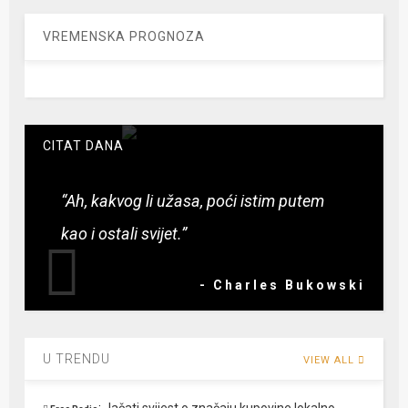
VREMENSKA PROGNOZA
CITAT DANA
“Ah, kakvog li užasa, poći istim putem
kao i ostali svijet.”
- Charles Bukowski
U TRENDU
VIEW ALL
:
Jačati svijest o značaju kupovine lokalno