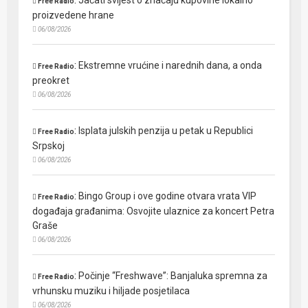
Free Radio
proizvedene hrane
06/08/2026
:
Ekstremne vrućine i narednih dana, a onda
Free Radio
preokret
06/08/2026
:
Isplata julskih penzija u petak u Republici
Free Radio
Srpskoj
06/08/2026
:
Bingo Group i ove godine otvara vrata VIP
Free Radio
događaja građanima: Osvojite ulaznice za koncert Petra
Graše
06/08/2026
:
Počinje “Freshwave”: Banjaluka spremna za
Free Radio
vrhunsku muziku i hiljade posjetilaca
06/08/2026