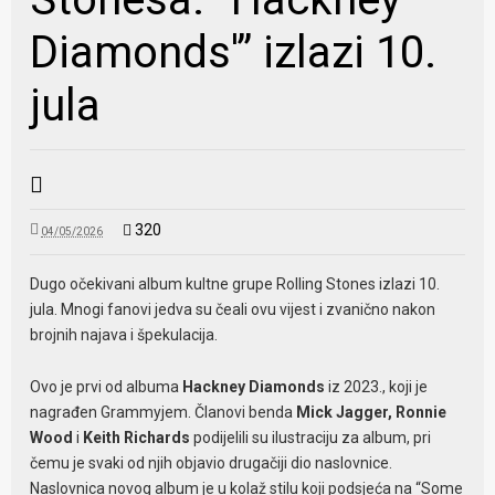
Diamonds'” izlazi 10.
jula
320
04/05/2026
Dugo očekivani album kultne grupe Rolling Stones izlazi 10.
jula. Mnogi fanovi jedva su čeali ovu vijest i zvanično nakon
brojnih najava i špekulacija.
Ovo je prvi od albuma
Hackney Diamonds
iz 2023., koji je
nagrađen Grammyjem. Članovi benda
Mick Jagger,
Ronnie
Wood
i
Keith Richards
podijelili su ilustraciju za album, pri
čemu je svaki od njih objavio drugačiji dio naslovnice.
Naslovnica novog album je u kolaž stilu koji podsjeća na “Some