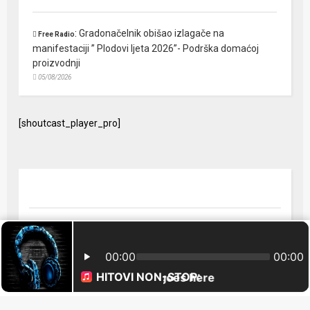
:
Gradonačelnik obišao izlagače na
Free Radio
manifestaciji ” Plodovi ljeta 2026”- Podrška domaćoj
proizvodnji
05/08/2026
[shoutcast_player_pro]
© 2024 Free Radio Prijedor. Sva prava zaštićena Designed by
FreeRadio