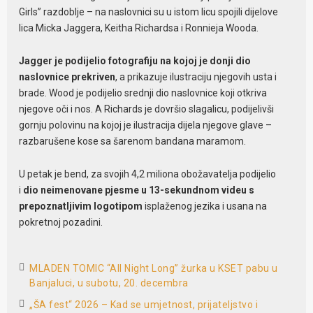
Girls” razdoblje – na naslovnici su u istom licu spojili dijelove
lica Micka Jaggera, Keitha Richardsa i Ronnieja Wooda.
Jagger je podijelio fotografiju na kojoj je donji dio
naslovnice prekriven
, a prikazuje ilustraciju njegovih usta i
brade. Wood je podijelio srednji dio naslovnice koji otkriva
njegove oči i nos. A Richards je dovršio slagalicu, podijelivši
gornju polovinu na kojoj je ilustracija dijela njegove glave –
razbarušene kose sa šarenom bandana maramom.
U petak je bend, za svojih 4,2 miliona obožavatelja podijelio
i
dio neimenovane pjesme u 13-sekundnom videu s
prepoznatljivim logotipom
isplaženog jezika i usana na
pokretnoj pozadini.
MLADEN TOMIC “All Night Long” žurka u KSET pabu u
Banjaluci, u subotu, 20. decembra
„ŠA fest“ 2026 – Kad se umjetnost, prijateljstvo i