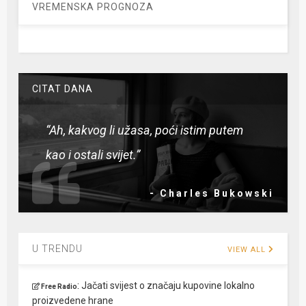
VREMENSKA PROGNOZA
CITAT DANA
“Ah, kakvog li užasa, poći istim putem
kao i ostali svijet.”
- Charles Bukowski
U TRENDU
VIEW ALL
:
Jačati svijest o značaju kupovine lokalno
Free Radio
proizvedene hrane