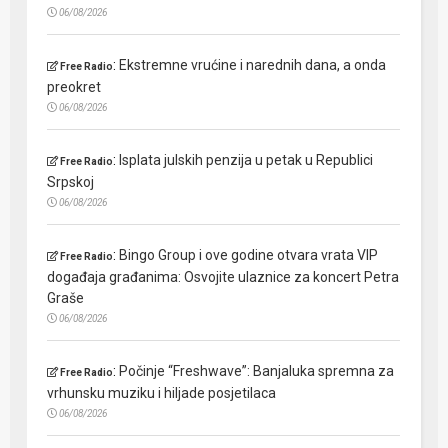
06/08/2026
:
Ekstremne vrućine i narednih dana, a onda
Free Radio
preokret
06/08/2026
:
Isplata julskih penzija u petak u Republici
Free Radio
Srpskoj
06/08/2026
:
Bingo Group i ove godine otvara vrata VIP
Free Radio
događaja građanima: Osvojite ulaznice za koncert Petra
Graše
06/08/2026
:
Počinje “Freshwave”: Banjaluka spremna za
Free Radio
vrhunsku muziku i hiljade posjetilaca
06/08/2026