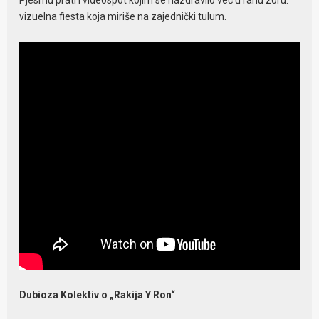
Pjesmu prati i videospot kojim se nazdravilo već u ranu zoru:
vizuelna fiesta koja miriše na zajednički tulum.
Dubioza Kolektiv o „Rakija Y Ron“