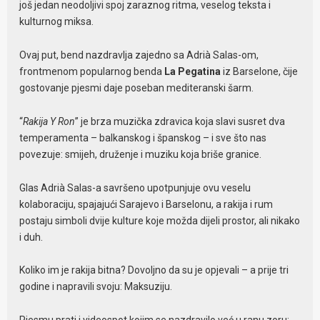
još jedan neodoljivi spoj zaraznog ritma, veselog teksta i
kulturnog miksa.
Ovaj put, bend nazdravlja zajedno sa Adrià Salas-om,
frontmenom popularnog benda
La Pegatina
iz Barselone, čije
gostovanje pjesmi daje poseban mediteranski šarm.
“
Rakija Y Ron
” je brza muzička zdravica koja slavi susret dva
temperamenta – balkanskog i španskog – i sve što nas
povezuje: smijeh, druženje i muziku koja briše granice.
Glas Adrià Salas-a savršeno upotpunjuje ovu veselu
kolaboraciju, spajajući Sarajevo i Barselonu, a rakija i rum
postaju simboli dvije kulture koje možda dijeli prostor, ali nikako
i duh.
Koliko im je rakija bitna? Dovoljno da su je opjevali – a prije tri
godine i napravili svoju: Maksuziju.