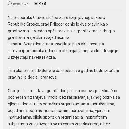
498
16/06/2025
Na preporuku Glavne službe za reviziju javnog sektora
Republike Srpske, grad Prijedor donio je dva pravilnika o
grantovima, i to jedan opšti pravilnik o grantovima, a drugi o
grantovima vjerskim zajednicama.
U martu Skupština grada usvojila je plan aktivnosti na
realizaciji preporuka odnosno otklanjanja nepravilnosti koje je
u izvještaju navela revizija.
Tim planom predviđeno je da u toku ove godine budu izrađeni
pravilnici o dodjeli grantova.
Grad je dio sredstava granta dodijelio na osnovu pojedinačno
podnesenih zahtjeva i molbi bez raspisivanja javnog poziva za
njihovu dodjelu, i to boračkim organizacijama i udruženjima,
pojedinim socijalno-humanitarnim udruženjima, vjerskim
institucijama, dijelu sportskih organizacija i neprofitnim
subjektima za aktivnosti po mjesnim zajednicama, a bez