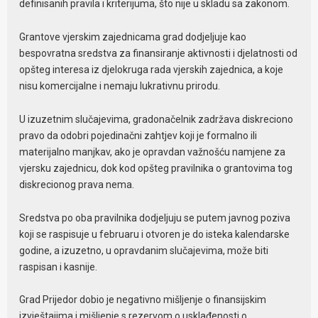
definisanih pravila i kriterijuma, što nije u skladu sa zakonom.
Grantove vjerskim zajednicama grad dodjeljuje kao
bespovratna sredstva za finansiranje aktivnosti i djelatnosti od
opšteg interesa iz djelokruga rada vjerskih zajednica, a koje
nisu komercijalne i nemaju lukrativnu prirodu.
U izuzetnim slučajevima, gradonačelnik zadržava diskreciono
pravo da odobri pojedinačni zahtjev koji je formalno ili
materijalno manjkav, ako je opravdan važnošću namjene za
vjersku zajednicu, dok kod opšteg pravilnika o grantovima tog
diskrecionog prava nema.
Sredstva po oba pravilnika dodjeljuju se putem javnog poziva
koji se raspisuje u februaru i otvoren je do isteka kalendarske
godine, a izuzetno, u opravdanim slučajevima, može biti
raspisan i kasnije.
Grad Prijedor dobio je negativno mišljenje o finansijskim
izvještajima i mišljenje s rezervom o usklađenosti o