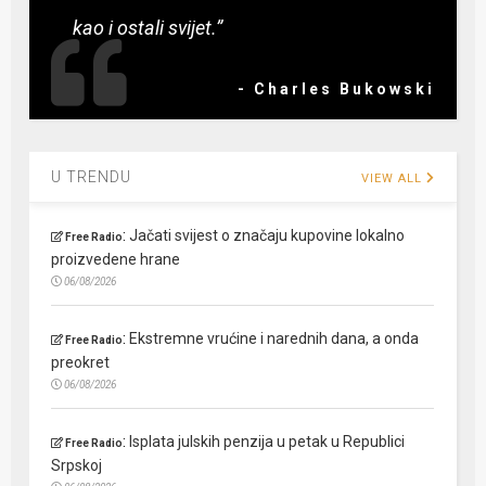
kao i ostali svijet.”
- Charles Bukowski
U TRENDU
VIEW ALL
:
Jačati svijest o značaju kupovine lokalno
Free Radio
proizvedene hrane
06/08/2026
:
Ekstremne vrućine i narednih dana, a onda
Free Radio
preokret
06/08/2026
:
Isplata julskih penzija u petak u Republici
Free Radio
Srpskoj