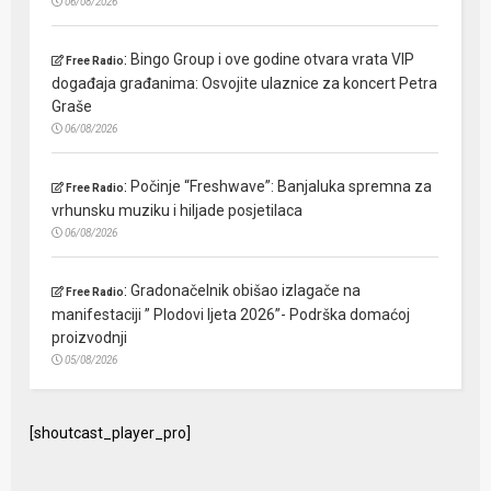
06/08/2026
:
Bingo Group i ove godine otvara vrata VIP
Free Radio
događaja građanima: Osvojite ulaznice za koncert Petra
Graše
06/08/2026
:
Počinje “Freshwave”: Banjaluka spremna za
Free Radio
vrhunsku muziku i hiljade posjetilaca
06/08/2026
:
Gradonačelnik obišao izlagače na
Free Radio
manifestaciji ” Plodovi ljeta 2026”- Podrška domaćoj
proizvodnji
05/08/2026
[shoutcast_player_pro]