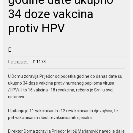
34 doze vakcina
protiv HPV
1173
21/08/2025
U Domu zdravlja Prijedor od početka godine do danas date su
ukupno 34 doze vakcina protiv humanog papiloma virusa
/HPV/, i to 16 vakcina i 18 revakcina, rečeno je Srni u ovoj
ustanovi.
U pitanju je 11 vakcinisanih i 12 revakcinisanih djevojčica, te
pet vakcinisanih i šest revakcinisanih dječaka.
Direktor Doma zdravlja Prijedor Miloš Marjanović naveo je da je