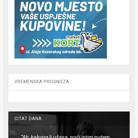
VREMENSKA PROGNOZA
CITAT DANA
“Ah, kakvog li užasa, poći istim putem