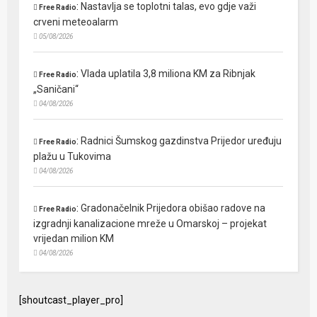
:
Nastavlja se toplotni talas, evo gdje važi
Free Radio
crveni meteoalarm
05/08/2026
:
Vlada uplatila 3,8 miliona KM za Ribnjak
Free Radio
„Saničani“
04/08/2026
:
Radnici Šumskog gazdinstva Prijedor uređuju
Free Radio
plažu u Tukovima
04/08/2026
:
Gradonačelnik Prijedora obišao radove na
Free Radio
izgradnji kanalizacione mreže u Omarskoj – projekat
vrijedan milion KM
04/08/2026
[shoutcast_player_pro]