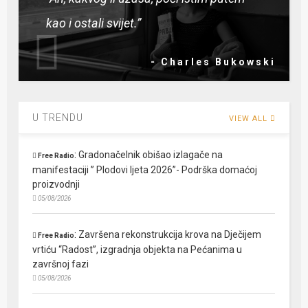
kao i ostali svijet.”
- Charles Bukowski
U TRENDU
VIEW ALL
:
Gradonačelnik obišao izlagače na
Free Radio
manifestaciji ” Plodovi ljeta 2026”- Podrška domaćoj
proizvodnji
05/08/2026
:
Završena rekonstrukcija krova na Dječijem
Free Radio
vrtiću “Radost”, izgradnja objekta na Pećanima u
završnoj fazi
05/08/2026