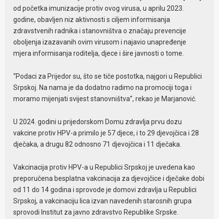
od početka imunizacije protiv ovog virusa, u aprilu 2023.
godine, obavljen niz aktivnosti s ciljem informisanja
zdravstvenih radnika i stanovništva o značaju prevencije
oboljenja izazavanih ovim virusom i najavio unapređenje
mjera informisanja roditelja, djece i šire javnosti o tome.
“Podaci za Prijedor su, što se tiče postotka, najgori u Republici
Srpskoj. Na nama je da dodatno radimo na promociji toga i
moramo mijenjati svijest stanovništva”, rekao je Marjanović.
U 2024. godini u prijedorskom Domu zdravlja prvu dozu
vakcine protiv HPV-a primilo je 57 djece, i to 29 djevojčica i 28
dječaka, a drugu 82 odnosno 71 djevojčica i 11 dječaka.
Vakcinacija protiv HPV-a u Republici Srpskoj je uvedena kao
preporučena besplatna vakcinacija za djevojčice i dječake dobi
od 11 do 14 godina i sprovode je domovi zdravlja u Republici
Srpskoj, a vakcinaciju lica izvan navedenih starosnih grupa
sprovodi Institut za javno zdravstvo Republike Srpske.