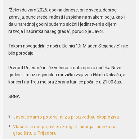
“Želim da vam 2025. godina donese, prije svega, dobrog
zdravlja, puno sreće, radosti i uspjeha na svakom polju, kao i
da u narednoj godini budemo složni i jedinstveni s ciljem
razvoja i napretka našeg grada”, poručio je Javor.
Tokom novogodišnje noći u Bolnici “Dr Mladen Stojanović” nije
bilo porođaja.
Prvi put Prijedorčani će večeras imati reprizu dočeka Nove
godine, i to uz regionalnu muzičku zvijezdu Nikolu Rokvića, a
koncert na Trgu majora Zorana Karlice počinje u 21.00 čas.
SRNA
Javor: Imamo potencijal za proizvodnju eksploziva
Vlasnik firme prijavljen zbog stradanja radnika na
gradilištu u Prijedoru