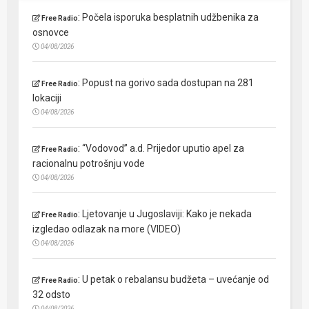
:
Počela isporuka besplatnih udžbenika za
Free Radio
osnovce
04/08/2026
:
Popust na gorivo sada dostupan na 281
Free Radio
lokaciji
04/08/2026
:
“Vodovod” a.d. Prijedor uputio apel za
Free Radio
racionalnu potrošnju vode
04/08/2026
:
Ljetovanje u Jugoslaviji: Kako je nekada
Free Radio
izgledao odlazak na more (VIDEO)
04/08/2026
:
U petak o rebalansu budžeta – uvećanje od
Free Radio
32 odsto
04/08/2026