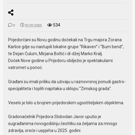
534
0
01/01/2025
Prijedorčani su Novu godinu dočekali na Trgu majora Zorana
Karlice gdje su nastupili lokalne grupe “Rikaveri” i “Bum bend”,
te Dejan Ćulum, Mirjana Boltić i di-džej Marko Kralj.
Doček Nove godine u Prijedoru obilježio je spektakularni
vatromet u ponoć.
Građani su imali priliku da uživaju u raznovrsnoj ponudi gastro-
specijaliteta i toplih napitaka u sklopu “Zimskog grada”.
Veselo je bilo u brojnim prijedorskim ugostiteljskim objektima.
Gradonačelnik Prijedora Slobodan Javor uputio je
sugrađanima novogodišnju čestitku sa željama za mnogo
zdravlja, sreće i uspjeha u 2025. godini.