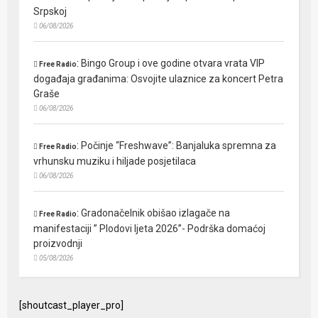
Srpskoj
06/08/2026
:
Bingo Group i ove godine otvara vrata VIP
Free Radio
događaja građanima: Osvojite ulaznice za koncert Petra
Graše
06/08/2026
:
Počinje “Freshwave”: Banjaluka spremna za
Free Radio
vrhunsku muziku i hiljade posjetilaca
06/08/2026
:
Gradonačelnik obišao izlagače na
Free Radio
manifestaciji ” Plodovi ljeta 2026”- Podrška domaćoj
proizvodnji
05/08/2026
[shoutcast_player_pro]