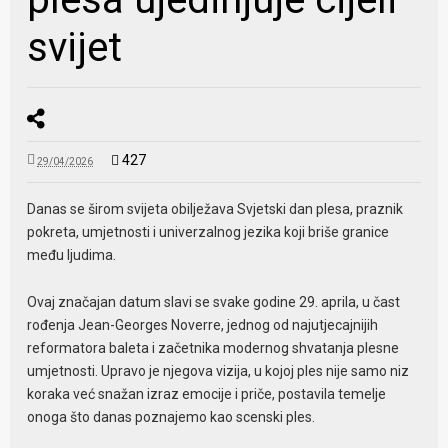
svijet
427
29/04/2026
Danas se širom svijeta obilježava
Svjetski dan plesa
, praznik
pokreta, umjetnosti i univerzalnog jezika koji briše granice
među ljudima.
Ovaj značajan datum slavi se svake godine 29. aprila, u čast
rođenja
Jean-Georges Noverre
, jednog od najutjecajnijih
reformatora baleta i začetnika modernog shvatanja plesne
umjetnosti. Upravo je njegova vizija, u kojoj ples nije samo niz
koraka već snažan izraz emocije i priče, postavila temelje
onoga što danas poznajemo kao scenski ples.