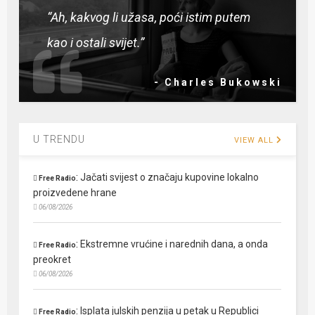
“Ah, kakvog li užasa, poći istim putem
kao i ostali svijet.”
- Charles Bukowski
U TRENDU
VIEW ALL
:
Jačati svijest o značaju kupovine lokalno
Free Radio
proizvedene hrane
06/08/2026
:
Ekstremne vrućine i narednih dana, a onda
Free Radio
preokret
06/08/2026
:
Isplata julskih penzija u petak u Republici
Free Radio