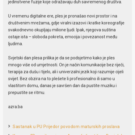
jedinstvene fuzije koje odražavaju duh savremenog društva.
U vremenu digitalne ere, ples je pronašao novi prostor i na
društvenim mrežama, gdje viralni izazovi i kratke koreografije
svakodnevno okupljaju milione ljudi. Ipak, njegova suština
ostaje ista – sloboda pokreta, emocija i povezanost među
ljudima.
Svjetski dan plesa prilika je da se podsjetimo kako je ples
mnogo više od umjetnosti. On je način komunikacije bez riječi,
terapija za dušu i tijelo, ali i univerzalni jezik koji razumije cijeli
svijet. Bez obzira na to plešete li profesionalno ili samo u
vlastitom domu, danas je savršen dan da pustite muziku i
prepustite se ritmu.
azra.ba
Sastanak u PU Prijedor povodom maturskih proslava