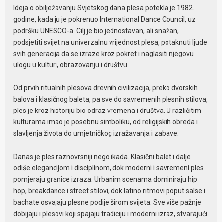
Ideja o obilježavanju Svjetskog dana plesa potekla je 1982.
godine, kada ju je pokrenuo
International Dance Council
, uz
podršku
UNESCO-a
. Cilj je bio jednostavan, ali snažan,
podsjetiti svijet na univerzalnu vrijednost plesa, potaknuti ljude
svih generacija da se izraze kroz pokret i naglasiti njegovu
ulogu u kulturi, obrazovanju i društvu.
Od prvih ritualnih plesova drevnih civilizacija, preko dvorskih
balova i klasičnog baleta, pa sve do savremenih plesnih stilova,
ples je kroz historiju bio odraz vremena i društva. U različitim
kulturama imao je posebnu simboliku, od religijskih obreda i
slavljenja života do umjetničkog izražavanja i zabave.
Danas je ples raznovrsniji nego ikada. Klasični balet i dalje
odiše elegancijom i disciplinom, dok moderni i savremeni ples
pomjeraju granice izraza. Urbanim scenama dominiraju hip
hop, breakdance i street stilovi, dok latino ritmovi poput salse i
bachate osvajaju plesne podije širom svijeta. Sve više pažnje
dobijaju i plesovi koji spajaju tradiciju i moderni izraz, stvarajući