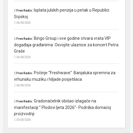
:
Isplata julskih penzija u petak u Republici
Free Radio
Srpskoj
06/08/2026
:
Bingo Group i ove godine otvara vrata VIP
Free Radio
događaja građanima: Osvojite ulaznice za koncert Petra
Graše
06/08/2026
:
Počinje “Freshwave”: Banjaluka spremna za
Free Radio
vrhunsku muziku i hiljade posjetilaca
06/08/2026
:
Gradonačelnik obišao izlagače na
Free Radio
manifestaciji ” Plodovi ljeta 2026”- Podrška domaćoj
proizvodnji
05/08/2026