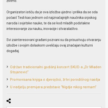
živimo.
Organizatori ističu da je ova izložba ujedno i prilika da se oda
počast Tesli kao jednom od najznačajnijih naučnika srpskog
naroda i svjetske nauke, te da se kod mladih podstakne
interesovanje za nauku, inovacije i stvaralaštvo.
Svi zainteresovani građani pozvani su da prisustvuju otvaranju
izložbe i svojim dolaskom uveličaju ovaj značajan kulturni
događaj.
Održan tradicionalni godišnji koncert SKUD-a „Dr Mladen
Stojanović“
Promovisana knjiga o djevojčici, žrtvi porodičnog nasilja
U nedjelju premijera predstave “Nigdje nikog nemam”