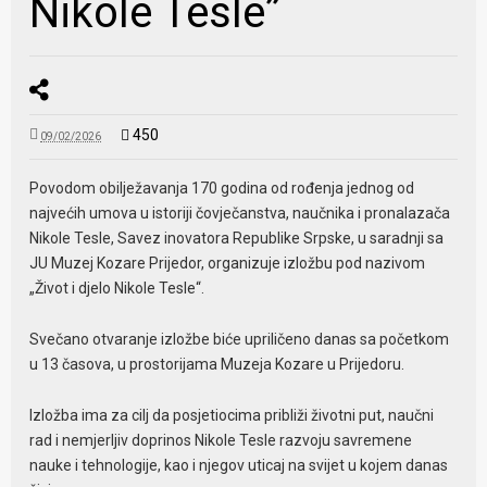
Nikole Tesle”
450
09/02/2026
Povodom obilježavanja 170 godina od rođenja jednog od
najvećih umova u istoriji čovječanstva, naučnika i pronalazača
Nikole Tesle, Savez inovatora Republike Srpske, u saradnji sa
JU Muzej Kozare Prijedor, organizuje izložbu pod nazivom
„Život i djelo Nikole Tesle“.
Svečano otvaranje izložbe biće upriličeno danas sa početkom
u 13 časova, u prostorijama Muzeja Kozare u Prijedoru.
Izložba ima za cilj da posjetiocima približi životni put, naučni
rad i nemjerljiv doprinos Nikole Tesle razvoju savremene
nauke i tehnologije, kao i njegov uticaj na svijet u kojem danas