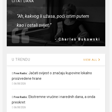
CITAT DANA
“Ah, kakvog li užasa, poći istim putem
kao i ostali svijet.”
- Charles Bukowski
U TRENDU
VIEW ALL
:
Jačati svijest o značaju kupovine lokalno
Free Radio
proizvedene hrane
06/08/2026
:
Ekstremne vrućine i narednih dana, a onda
Free Radio
preokret
06/08/2026