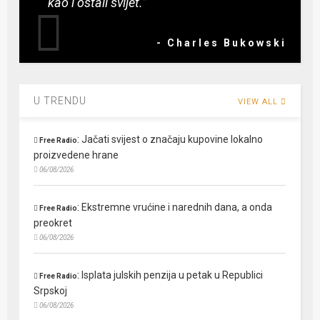
kao i ostali svijet.”
- Charles Bukowski
U TRENDU
VIEW ALL
:
Jačati svijest o značaju kupovine lokalno
Free Radio
proizvedene hrane
06/08/2026
:
Ekstremne vrućine i narednih dana, a onda
Free Radio
preokret
06/08/2026
:
Isplata julskih penzija u petak u Republici
Free Radio
Srpskoj
06/08/2026