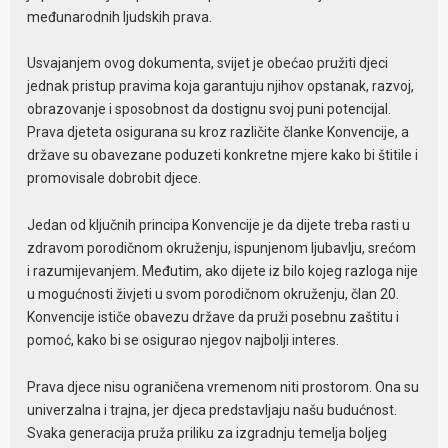
međunarodnih ljudskih prava.
Usvajanjem ovog dokumenta, svijet je obećao pružiti djeci
jednak pristup pravima koja garantuju njihov opstanak, razvoj,
obrazovanje i sposobnost da dostignu svoj puni potencijal.
Prava djeteta osigurana su kroz različite članke Konvencije, a
države su obavezane poduzeti konkretne mjere kako bi štitile i
promovisale dobrobit djece.
Jedan od ključnih principa Konvencije je da dijete treba rasti u
zdravom porodičnom okruženju, ispunjenom ljubavlju, srećom
i razumijevanjem. Međutim, ako dijete iz bilo kojeg razloga nije
u mogućnosti živjeti u svom porodičnom okruženju, član 20.
Konvencije ističe obavezu države da pruži posebnu zaštitu i
pomoć, kako bi se osigurao njegov najbolji interes.
Prava djece nisu ograničena vremenom niti prostorom. Ona su
univerzalna i trajna, jer djeca predstavljaju našu budućnost.
Svaka generacija pruža priliku za izgradnju temelja boljeg