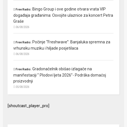
:
Bingo Group i ove godine otvara vrata VIP
Free Radio
događaja građanima: Osvojite ulaznice za koncert Petra
Graše
06/08/2026
:
Počinje “Freshwave”: Banjaluka spremna za
Free Radio
vrhunsku muziku i hiljade posjetilaca
06/08/2026
:
Gradonačelnik obišao izlagače na
Free Radio
manifestaciji ” Plodovi ljeta 2026”- Podrška domaćoj
proizvodnji
05/08/2026
[shoutcast_player_pro]