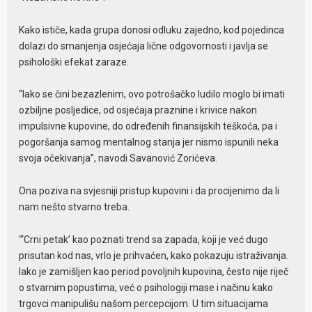
Kako ističe, kada grupa donosi odluku zajedno, kod pojedinca
dolazi do smanjenja osjećaja lične odgovornosti i javlja se
psihološki efekat zaraze.
“Iako se čini bezazlenim, ovo potrošačko ludilo moglo bi imati
ozbiljne posljedice, od osjećaja praznine i krivice nakon
impulsivne kupovine, do određenih finansijskih teškoća, pa i
pogoršanja samog mentalnog stanja jer nismo ispunili neka
svoja očekivanja”, navodi Savanović Zorićeva.
Ona poziva na svjesniji pristup kupovini i da procijenimo da li
nam nešto stvarno treba.
“‘Crni petak’ kao poznati trend sa zapada, koji je već dugo
prisutan kod nas, vrlo je prihvaćen, kako pokazuju istraživanja.
Iako je zamišljen kao period povoljnih kupovina, često nije riječ
o stvarnim popustima, već o psihologiji mase i načinu kako
trgovci manipulišu našom percepcijom. U tim situacijama