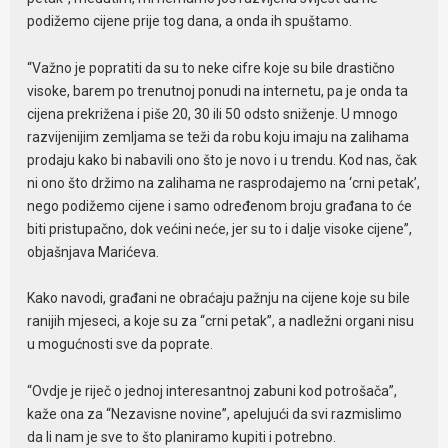
podižemo cijene prije tog dana, a onda ih spuštamo.
“Važno je popratiti da su to neke cifre koje su bile drastično
visoke, barem po trenutnoj ponudi na internetu, pa je onda ta
cijena prekrižena i piše 20, 30 ili 50 odsto sniženje. U mnogo
razvijenijim zemljama se teži da robu koju imaju na zalihama
prodaju kako bi nabavili ono što je novo i u trendu. Kod nas, čak
ni ono što držimo na zalihama ne rasprodajemo na ‘crni petak’,
nego podižemo cijene i samo određenom broju građana to će
biti pristupačno, dok većini neće, jer su to i dalje visoke cijene”,
objašnjava Marićeva.
Kako navodi, građani ne obraćaju pažnju na cijene koje su bile
ranijih mjeseci, a koje su za “crni petak”, a nadležni organi nisu
u mogućnosti sve da poprate.
“Ovdje je riječ o jednoj interesantnoj zabuni kod potrošača”,
kaže ona za “Nezavisne novine”, apelujući da svi razmislimo
da li nam je sve to što planiramo kupiti i potrebno.