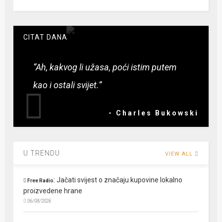
CITAT DANA
“Ah, kakvog li užasa, poći istim putem
kao i ostali svijet.”
- Charles Bukowski
U TRENDU
VIEW ALL
:
Jačati svijest o značaju kupovine lokalno
Free Radio
proizvedene hrane
06/08/2026