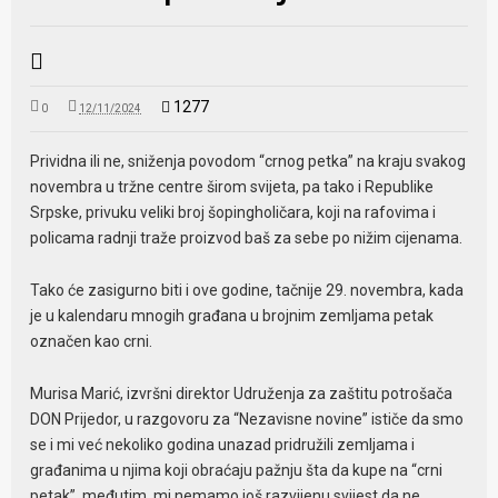
1277
0
12/11/2024
Prividna ili ne, sniženja povodom “crnog petka” na kraju svakog
novembra u tržne centre širom svijeta, pa tako i Republike
Srpske, privuku veliki broj šopingholičara, koji na rafovima i
policama radnji traže proizvod baš za sebe po nižim cijenama.
Tako će zasigurno biti i ove godine, tačnije 29. novembra, kada
je u kalendaru mnogih građana u brojnim zemljama petak
označen kao crni.
Murisa Marić, izvršni direktor Udruženja za zaštitu potrošača
DON Prijedor, u razgovoru za “Nezavisne novine” ističe da smo
se i mi već nekoliko godina unazad pridružili zemljama i
građanima u njima koji obraćaju pažnju šta da kupe na “crni
petak”, međutim, mi nemamo još razvijenu svijest da ne