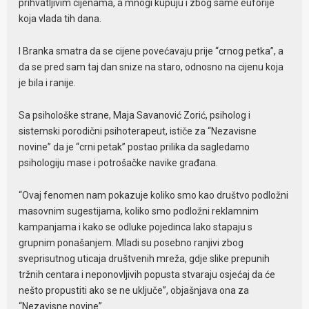
prihvatljivim cijenama, a mnogi kupuju i zbog same euforije
koja vlada tih dana.
I Branka smatra da se cijene povećavaju prije “crnog petka”, a
da se pred sam taj dan snize na staro, odnosno na cijenu koja
je bila i ranije.
Sa psihološke strane, Maja Savanović Zorić, psiholog i
sistemski porodični psihoterapeut, ističe za “Nezavisne
novine” da je “crni petak” postao prilika da sagledamo
psihologiju mase i potrošačke navike građana.
“Ovaj fenomen nam pokazuje koliko smo kao društvo podložni
masovnim sugestijama, koliko smo podložni reklamnim
kampanjama i kako se odluke pojedinca lako stapaju s
grupnim ponašanjem. Mladi su posebno ranjivi zbog
sveprisutnog uticaja društvenih mreža, gdje slike prepunih
tržnih centara i neponovljivih popusta stvaraju osjećaj da će
nešto propustiti ako se ne uključe”, objašnjava ona za
“Nezavisne novine”.