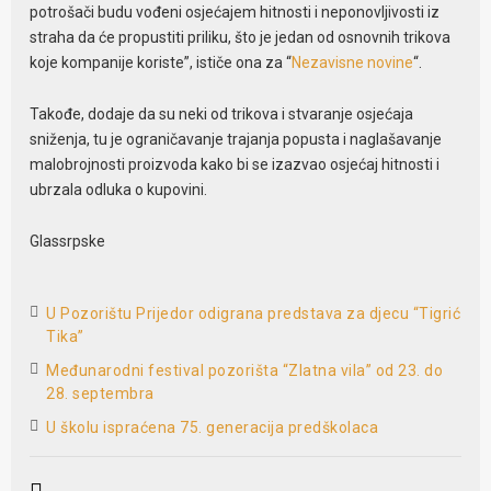
potrošači budu vođeni osjećajem hitnosti i neponovljivosti iz
straha da će propustiti priliku, što je jedan od osnovnih trikova
koje kompanije koriste”, ističe ona za “
Nezavisne novine
“.
Takođe, dodaje da su neki od trikova i stvaranje osjećaja
sniženja, tu je ograničavanje trajanja popusta i naglašavanje
malobrojnosti proizvoda kako bi se izazvao osjećaj hitnosti i
ubrzala odluka o kupovini.
Glassrpske
U Pozorištu Prijedor odigrana predstava za djecu “Tigrić
Tika”
Međunarodni festival pozorišta “Zlatna vila” od 23. do
28. septembra
U školu ispraćena 75. generacija predškolaca