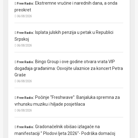
:
Ekstremne vrućine i narednih dana, a onda
Free Radio
preokret
06/08/2026
:
Isplata julskih penzija u petak u Republici
Free Radio
Srpskoj
06/08/2026
:
Bingo Group i ove godine otvara vrata VIP
Free Radio
događaja građanima: Osvojite ulaznice za koncert Petra
Graše
06/08/2026
:
Počinje “Freshwave”: Banjaluka spremna za
Free Radio
vrhunsku muziku i hiljade posjetilaca
06/08/2026
:
Gradonačelnik obišao izlagače na
Free Radio
manifestaciji ” Plodovi ljeta 2026”- Podrška domaćoj