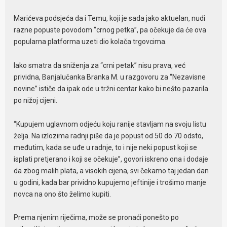
Marićeva podsjeća da i Temu, koji je sada jako aktuelan, nudi
razne popuste povodom “crnog petka”, pa očekuje da će ova
popularna platforma uzeti dio kolača trgovcima.
Iako smatra da sniženja za “crni petak” nisu prava, već
prividna, Banjalučanka Branka M. u razgovoru za “Nezavisne
novine” ističe da ipak ode u tržni centar kako bi nešto pazarila
po nižoj cijeni.
“Kupujem uglavnom odjeću koju ranije stavljam na svoju listu
želja. Na izlozima radnji piše da je popust od 50 do 70 odsto,
međutim, kada se uđe u radnje, to i nije neki popust koji se
isplati pretjerano i koji se očekuje”, govori iskreno ona i dodaje
da zbog malih plata, a visokih cijena, svi čekamo taj jedan dan
u godini, kada bar prividno kupujemo jeftinije i trošimo manje
novca na ono što želimo kupiti.
Prema njenim riječima, može se pronaći ponešto po