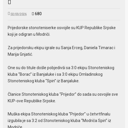
680
02/03/2026
Prijedorske stonoteniserke osvojile su KUP Republike Srpske
koji je odigran u Modriči.
Za prijedorsku ekipu igrale su Sanja Erceg, Daniela Timarac i
Marija Gnjatić.
One su do titule došle pobjedivši sa 3:0 ekipu Stonoteniskog
kluba “Borac” iz Banjaluke i sa 3:0 ekipu Omladinskog
Stonoteniskog kluba “Spin” iz Banjaluke.
Članice Stonoteniskog kluba “Prijedor” do sada su osvojile sve
KUP-ove Republike Srpske.
Muška ekipa Stonoteniskog kluba “Prijedor” u četvrtfinalu
izgubila je sa 3:2 od Stonoteniskog kluba “Modriča Spin” iz
Modriče.