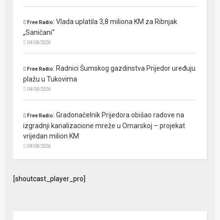
:
Vlada uplatila 3,8 miliona KM za Ribnjak
Free Radio
„Saničani“
04/08/2026
:
Radnici Šumskog gazdinstva Prijedor uređuju
Free Radio
plažu u Tukovima
04/08/2026
:
Gradonačelnik Prijedora obišao radove na
Free Radio
izgradnji kanalizacione mreže u Omarskoj – projekat
vrijedan milion KM
04/08/2026
[shoutcast_player_pro]