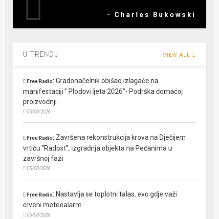
- Charles Bukowski
U TRENDU
VIEW ALL
:
Gradonačelnik obišao izlagače na
Free Radio
manifestaciji ” Plodovi ljeta 2026”- Podrška domaćoj
proizvodnji
05/08/2026
:
Završena rekonstrukcija krova na Dječijem
Free Radio
vrtiću “Radost”, izgradnja objekta na Pećanima u
završnoj fazi
05/08/2026
:
Nastavlja se toplotni talas, evo gdje važi
Free Radio
crveni meteoalarm
05/08/2026