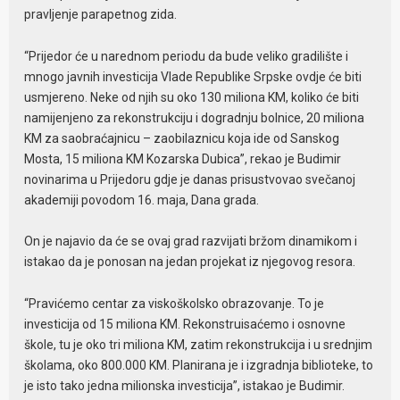
pravljenje parapetnog zida.
“Prijedor će u narednom periodu da bude veliko gradilište i
mnogo javnih investicija Vlade Republike Srpske ovdje će biti
usmjereno. Neke od njih su oko 130 miliona KM, koliko će biti
namijenjeno za rekonstrukciju i dogradnju bolnice, 20 miliona
KM za saobraćajnicu – zaobilaznicu koja ide od Sanskog
Mosta, 15 miliona KM Kozarska Dubica”, rekao je Budimir
novinarima u Prijedoru gdje je danas prisustvovao svečanoj
akademiji povodom 16. maja, Dana grada.
On je najavio da će se ovaj grad razvijati bržom dinamikom i
istakao da je ponosan na jedan projekat iz njegovog resora.
“Pravićemo centar za viskoškolsko obrazovanje. To je
investicija od 15 miliona KM. Rekonstruisaćemo i osnovne
škole, tu je oko tri miliona KM, zatim rekonstrukcija i u srednjim
školama, oko 800.000 KM. Planirana je i izgradnja biblioteke, to
je isto tako jedna milionska investicija”, istakao je Budimir.