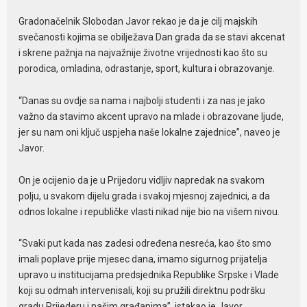
Gradonačelnik Slobodan Javor rekao je da je cilj majskih
svečanosti kojima se obilježava Dan grada da se stavi akcenat
i skrene pažnja na najvažnije životne vrijednosti kao što su
porodica, omladina, odrastanje, sport, kultura i obrazovanje.
“Danas su ovdje sa nama i najbolji studenti i za nas je jako
važno da stavimo akcent upravo na mlade i obrazovane ljude,
jer su nam oni ključ uspjeha naše lokalne zajednice”, naveo je
Javor.
On je ocijenio da je u Prijedoru vidljiv napredak na svakom
polju, u svakom dijelu grada i svakoj mjesnoj zajednici, a da
odnos lokalne i republičke vlasti nikad nije bio na višem nivou.
“Svaki put kada nas zadesi određena nesreća, kao što smo
imali poplave prije mjesec dana, imamo sigurnog prijatelja
upravo u institucijama predsjednika Republike Srpske i Vlade
koji su odmah intervenisali, koji su pružili direktnu podršku
gradu Prijederu i našim građanima”, istakao je Javor.