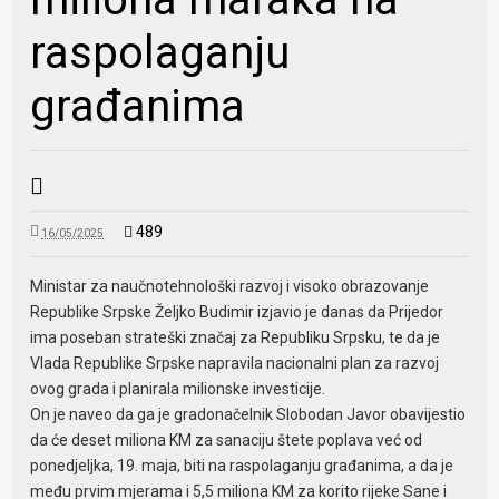
raspolaganju
građanima
489
16/05/2025
Ministar za naučnotehnološki razvoj i visoko obrazovanje
Republike Srpske Željko Budimir izjavio je danas da Prijedor
ima poseban strateški značaj za Republiku Srpsku, te da je
Vlada Republike Srpske napravila nacionalni plan za razvoj
ovog grada i planirala milionske investicije.
On je naveo da ga je gradonačelnik Slobodan Javor obavijestio
da će deset miliona KM za sanaciju štete poplava već od
ponedjeljka, 19. maja, biti na raspolaganju građanima, a da je
među prvim mjerama i 5,5 miliona KM za korito rijeke Sane i