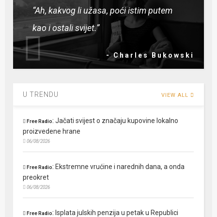
“Ah, kakvog li užasa, poći istim putem
kao i ostali svijet.”
- Charles Bukowski
U TRENDU
VIEW ALL
:
Jačati svijest o značaju kupovine lokalno
Free Radio
proizvedene hrane
06/08/2026
:
Ekstremne vrućine i narednih dana, a onda
Free Radio
preokret
06/08/2026
:
Isplata julskih penzija u petak u Republici
Free Radio