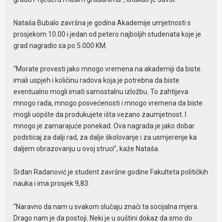
Nataša Bubalo završna je godina Akademije umjetnosti s
prosjekom 10.00 i jedan od petero najboljih studenata koje je
grad nagradio sa po 5.000 KM.
“Morate provesti jako mnogo vremena na akademiji da biste
imali uspjeh i količinu radova koja je potrebna da biste
eventualno mogli imati samostalnu izložbu. To zahtijeva
mnogo rada, mnogo posvećenosti i mnogo vremena da biste
mogli uopšte da produkujete išta vezano zaumjetnost. I
mnogo je zamarajuće ponekad. Ova nagrada je jako dobar
podsticaj za dalji rad, za dalje školovanje i za usmjerenje ka
daljem obrazovanju u ovoj struci”, kaže Nataša.
Srđan Radanović je student završne godine Fakulteta političkih
nauka i ima prosjek 9,83.
“Naravno da nam u svakom slučaju znači ta socijalna mjera.
Drago nam je da postoji. Neki je u suštini dokaz da smo do