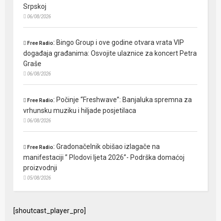
Srpskoj
06/08/2026
:
Bingo Group i ove godine otvara vrata VIP
Free Radio
događaja građanima: Osvojite ulaznice za koncert Petra
Graše
06/08/2026
:
Počinje “Freshwave”: Banjaluka spremna za
Free Radio
vrhunsku muziku i hiljade posjetilaca
06/08/2026
:
Gradonačelnik obišao izlagače na
Free Radio
manifestaciji ” Plodovi ljeta 2026”- Podrška domaćoj
proizvodnji
05/08/2026
[shoutcast_player_pro]