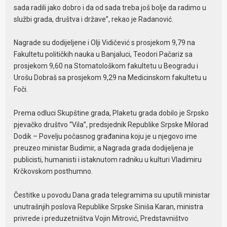
sada radili jako dobro i da od sada treba još bolje da radimo u
službi grada, društva i države”, rekao je Radanović.
Nagrade su dodijeljene i Olji Vidičević s prosjekom 9,79 na
Fakultetu političkih nauka u Banjaluci, Teodori Pačariz sa
prosjekom 9,60 na Stomatološkom fakultetu u Beogradu i
Urošu Dobraš sa prosjekom 9,29 na Medicinskom fakultetu u
Foči.
Prema odluci Skupštine grada, Plaketu grada dobilo je Srpsko
pjevačko društvo “Vila”, predsjednik Republike Srpske Milorad
Dodik – Povelju počasnog građanina koju je u njegovo ime
preuzeo ministar Budimir, a Nagrada grada dodijeljena je
publicisti, humanisti i istaknutom radniku u kulturi Vladimiru
Krčkovskom posthumno.
Čestitke u povodu Dana grada telegramima su uputili ministar
unutrašnjih poslova Republike Srpske Siniša Karan, ministra
privrede i preduzetništva Vojin Mitrović, Predstavništvo