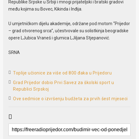
Republike Srpske u Srbiji i mnogi prijateljski i bratski gradovi
među kojima su Bovec, Kikinda i Inđija.
U umjetničkom dijelu akademije, održane pod motom “Prijedor
– grad otvorenog srca”, učestvovale su solistkinja beogradske
opere LJubica Vraneš i glumica LJiljana Stjepanović.
SRNA
Toplije učionice za više od 800 đaka u Prijedoru
Grad Prijedor dobio Prvi Savez za školski sport u
Republici Srpskoj
Ove sedmice o izvršenju budžeta za prvih šest mjeseci