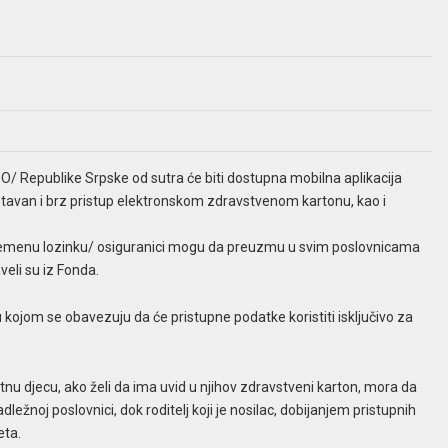
/ Republike Srpske od sutra će biti dostupna mobilna aplikacija
stavan i brz pristup elektronskom zdravstvenom kartonu, kao i
rivremenu lozinku/ osiguranici mogu da preuzmu u svim poslovnicama
eli su iz Fonda.
 kojom se obavezuju da će pristupne podatke koristiti isključivo za
jetnu djecu, ako želi da ima uvid u njihov zdravstveni karton, mora da
ležnoj poslovnici, dok roditelj koji je nosilac, dobijanjem pristupnih
eta.