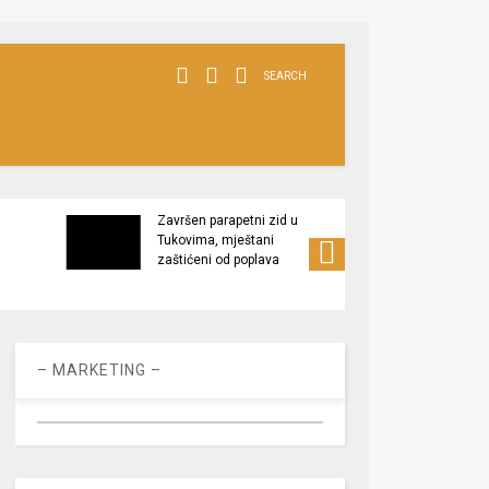
SEARCH
Završen parapetni zid u
Minis
Tukovima, mještani
poljop
zaštićeni od poplava
apel 
racio
– MARKETING –