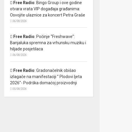
Free Radio
:
Bingo Group i ove godine
otvara vrata VIP događaja građanima:
Osvojite ulaznice za koncert Petra Graše
06/08/2026
Free Radio
:
Počinje “Freshwave”:
Banjaluka spremna za vrhunsku muziku i
hiljade posjetilaca
06/08/2026
Free Radio
:
Gradonačelnik obišao
izlagače na manifestaciji ” Plodovi ljeta
2026”- Podrška domaćoj proizvodnji
05/08/2026