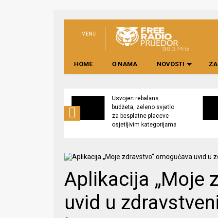
MENU
HOME
O NAMA
NOVOSTI
ZA
no preduzeće
Usvojen rebalans
 upravljati
budžeta, zeleno svjetlo
kom “Saničani”
za besplatne placeve
osjetljivim kategorijama
Aplikacija „Moje
uvid u zdravstven