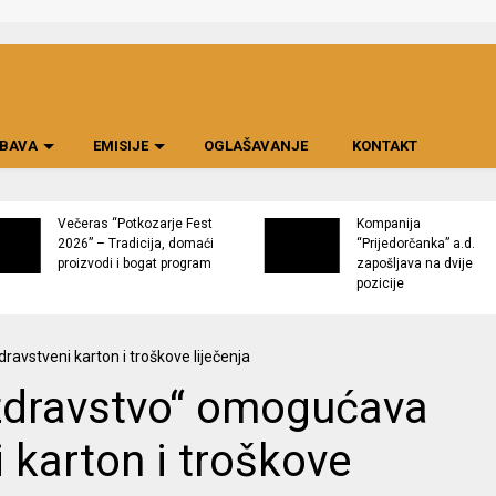
BAVA
EMISIJE
OGLAŠAVANJE
KONTAKT
Večeras “Potkozarje Fest
Kompanija
2026” – Tradicija, domaći
“Prijedorčanka” a.d.
proizvodi i bogat program
zapošljava na dvije
pozicije
 zdravstvo“ omogućava
i karton i troškove