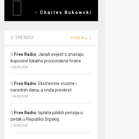
- Charles Bukowski
U TRENDU
VIEW ALL
Free Radio
:
Jačati svijest o značaju
kupovine lokalno proizvedene hrane
06/08/2026
Free Radio
:
Ekstremne vrućine i
narednih dana, a onda preokret
06/08/2026
Free Radio
:
Isplata julskih penzija u
petak u Republici Srpskoj
06/08/2026