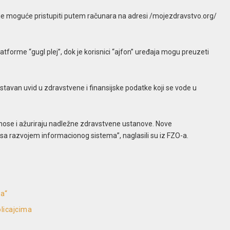
 je moguće pristupiti putem računara na adresi /mojezdravstvo.org/
tforme “gugl plej”, dok je korisnici “ajfon” uređaja mogu preuzeti
tavan uvid u zdravstvene i finansijske podatke koji se vode u
nose i ažuriraju nadležne zdravstvene ustanove. Nove
sa razvojem informacionog sistema”, naglasili su iz FZO-a.
ta“
licajcima