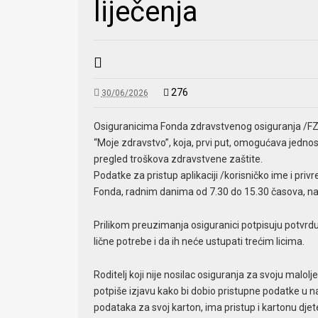
liječenja
276
30/06/2026
Osiguranicima Fonda zdravstvenog osiguranja /FZO
“Moje zdravstvo”, koja, prvi put, omogućava jedno
pregled troškova zdravstvene zaštite.
Podatke za pristup aplikaciji /korisničko ime i p
Fonda, radnim danima od 7.30 do 15.30 časova, nav
Prilikom preuzimanja osiguranici potpisuju potvrdu
lične potrebe i da ih neće ustupati trećim licima.
Roditelj koji nije nosilac osiguranja za svoju malol
potpiše izjavu kako bi dobio pristupne podatke u nad
podataka za svoj karton, ima pristup i kartonu djet