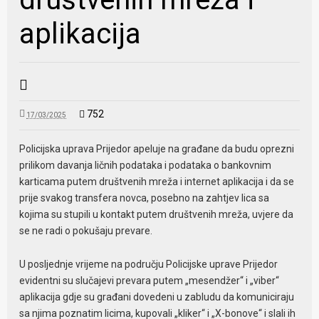
aplikacija
752
17/03/2025
Policijska uprava Prijedor apeluje na građane da budu oprezni
prilikom davanja ličnih podataka i podataka o bankovnim
karticama putem društvenih mreža i internet aplikacija i da se
prije svakog transfera novca, posebno na zahtjev lica sa
kojima su stupili u kontakt putem društvenih mreža, uvjere da
se ne radi o pokušaju prevare.
U posljednje vrijeme na području Policijske uprave Prijedor
evidentni su slučajevi prevara putem „mesendžer“ i „viber“
aplikacija gdje su građani dovedeni u zabludu da komuniciraju
sa njima poznatim licima, kupovali „kliker“ i „X-bonove“ i slali ih