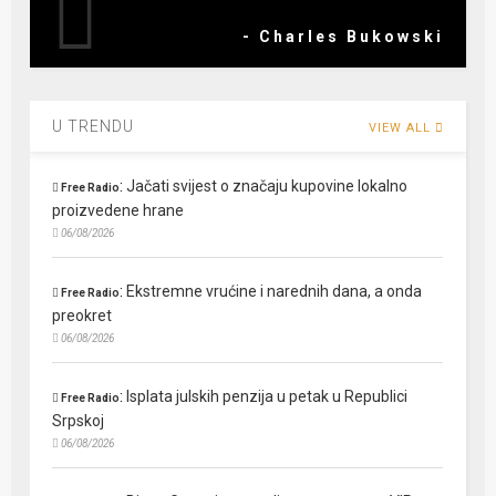
- Charles Bukowski
U TRENDU
VIEW ALL
:
Jačati svijest o značaju kupovine lokalno
Free Radio
proizvedene hrane
06/08/2026
:
Ekstremne vrućine i narednih dana, a onda
Free Radio
preokret
06/08/2026
:
Isplata julskih penzija u petak u Republici
Free Radio
Srpskoj
06/08/2026