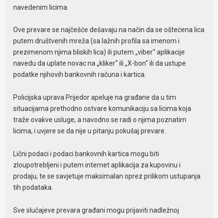
navedenim licima.
Ove prevare se najčešće dešavaju na način da se oštećena lica
putem društvenih mreža (sa lažnih profila sa imenom i
prezimenom njima bliskih lica) ili putem „viber“ aplikacije
navedu da uplate novac na „kliker“ ili „X-bon“ ili da ustupe
podatke njihovih bankovnih računa i kartica.
Policijska uprava Prijedor apeluje na građane da u tim
situacijama prethodno ostvare komunikaciju sa licima koja
traže ovakve usluge, a navodno se radi o njima poznatim
licima, i uvjere se da nije u pitanju pokušaj prevare.
Lični podaci i podaci bankovnih kartica mogu biti
zloupotrebljeni i putem internet aplikacija za kupovinu i
prodaju, te se savjetuje maksimalan oprez prilikom ustupanja
tih podataka.
Sve slučajeve prevara građani mogu prijaviti nadležnoj