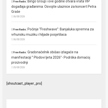
:
Bingo Group i ove godine otvara vrata VIP
Free Radio
događaja građanima: Osvojite ulaznice za koncert Petra
Graše
06/08/2026
:
Počinje “Freshwave”: Banjaluka spremna za
Free Radio
vrhunsku muziku i hiljade posjetilaca
06/08/2026
:
Gradonačelnik obišao izlagače na
Free Radio
manifestaciji ” Plodovi ljeta 2026”- Podrška domaćoj
proizvodnji
05/08/2026
[shoutcast_player_pro]