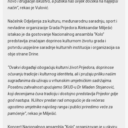
novo i drugačije iskustvo, a publika nas uvijek dočeka na najljepši
način”
, rekao je Vulović.
Načelnik Odjeljenja za kulturu, međunarodnu saradnju, sport i
nevladine organizacije Grada Prijedora Aleksandar Milješić
istakao je da gostovanje Nacionalnog ansambla “Kolo”
predstavlja značajan doprinos kulturnom životu grada i
potvrdu uspješne saradnje kulturnih institucija i organizacija sa
obje strane Drine.
“Ovakvi događaji obogaćuju kulturni život Prijedora, doprinose
očuvanju tradicije i kulturnog identiteta, ali i pružaju priliku našim
sugrađanima da uživaju u vrhunskim umjetničkim sadržajima.
Posebnu zahvalnost upućujemo SKUD-u Dr Mladen Stojanović,
koji decenijama čuva tradiciju i dostojno predstavlja Prijedor gdje
god nastupa. NJihov predan rad omogućio je da večeras
ugostimo umjetnike najvišeg ranga i publici priredimo veče za
pamćenje”
, rekao je Milješić.
Koncert Nacionalnog ansambla “Kolo” organizovan je u okviru