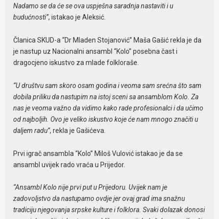
Nadamo se da će se ova uspješna saradnja nastaviti i u
budućnosti”
, istakao je Aleksić.
Članica SKUD-a “Dr Mladen Stojanović” Maša Gašić rekla je da
je nastup uz Nacionalni ansambl “Kolo” posebna čast i
dragocjeno iskustvo za mlade folkloraše.
“U društvu sam skoro osam godina i veoma sam srećna što sam
dobila priliku da nastupim na istoj sceni sa ansamblom Kolo. Za
nas je veoma važno da vidimo kako rade profesionalci i da učimo
od najboljih. Ovo je veliko iskustvo koje će nam mnogo značiti u
daljem radu”
, rekla je Gašićeva.
Prvi igrač ansambla “Kolo” Miloš Vulović istakao je da se
ansambl uvijek rado vraća u Prijedor.
“Ansambl Kolo nije prvi put u Prijedoru. Uvijek nam je
zadovoljstvo da nastupamo ovdje jer ovaj grad ima snažnu
tradiciju njegovanja srpske kulture i folklora. Svaki dolazak donosi