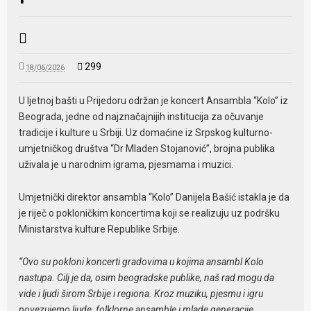
299
18/06/2026
U ljetnoj bašti u Prijedoru održan je koncert Ansambla “Kolo” iz
Beograda, jedne od najznačajnijih institucija za očuvanje
tradicije i kulture u Srbiji. Uz domaćine iz Srpskog kulturno-
umjetničkog društva “Dr Mladen Stojanović”, brojna publika
uživala je u narodnim igrama, pjesmama i muzici.
Umjetnički direktor ansambla “Kolo” Danijela Bašić istakla je da
je riječ o pokloničkim koncertima koji se realizuju uz podršku
Ministarstva kulture Republike Srbije.
“Ovo su pokloni koncerti gradovima u kojima ansambl Kolo
nastupa. Cilj je da, osim beogradske publike, naš rad mogu da
vide i ljudi širom Srbije i regiona. Kroz muziku, pjesmu i igru
povezujemo ljude, folklorne ansamble i mlade generacije,