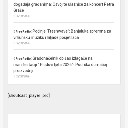
događaja građanima: Osvojite ulaznice za koncert Petra
Graše
06/08/2026
:
Počinje “Freshwave”: Banjaluka spremna za
Free Radio
vrhunsku muziku i hiljade posjetilaca
06/08/2026
:
Gradonačelnik obišao izlagače na
Free Radio
manifestaciji ” Plodovi ljeta 2026”- Podrška domaćoj
proizvodnji
05/08/2026
[shoutcast_player_pro]