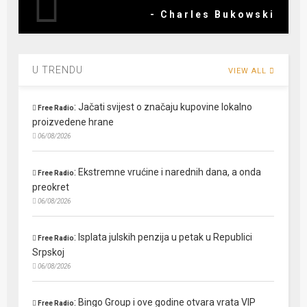
- Charles Bukowski
U TRENDU
VIEW ALL
:
Jačati svijest o značaju kupovine lokalno
Free Radio
proizvedene hrane
06/08/2026
:
Ekstremne vrućine i narednih dana, a onda
Free Radio
preokret
06/08/2026
:
Isplata julskih penzija u petak u Republici
Free Radio
Srpskoj
06/08/2026
:
Bingo Group i ove godine otvara vrata VIP
Free Radio