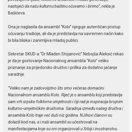
nastojeći da našu kulturnu baštinu očuvamo i širimo”
, rekla je
Bašićeva.
Ona je naglasila da ansambl “Kolo” njeguje autentičan pristup
očuvanju tradicije, ali da je predstavlja na savremen način kako
bi bila bliska i zanimljiva mladoj publici.
Sekretar SKUD-a “Dr Mladen Stojanović” Nebojša Aleksić rekao
je da je gostovanje Nacionalnog ansambla “Kolo” veliko
priznanje za prijedorsko društvo i prilika za dodatno jačanje
saradnje.
“Veliko nam je zadovoljstvo što smo večeras domaćini
Nacionalnom ansamblu Kolo. Riječ je o ansamblu koji predstavlja
sam vrh srpske folklorne umjetnosti i čiji rad je inspiracija brojnim
kulturno-umjetničkim društvima. Saradnja između našeg društva i
ansambla Kolo traje već duži niz godina. NJihovi članovi su
dolazili kod nas, a i naši ansambli su učestvovali na
manifestacijama koje su oni organizovali u Srbiji i inostranstvu.