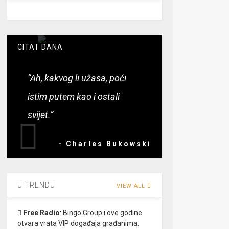
CITAT DANA
“Ah, kakvog li užasa, poći
istim putem kao i ostali
svijet.”
- Charles Bukowski
U TRENDU
VIEW ALL
Free Radio
:
Bingo Group i ove godine
otvara vrata VIP događaja građanima: