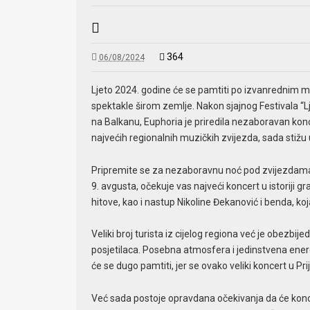
364
06/08/2024
Ljeto 2024. godine će se pamtiti po izvanrednim m
spektakle širom zemlje. Nakon sjajnog Festivala “L
na Balkanu, Euphoria je priredila nezaboravan kon
najvećih regionalnih muzičkih zvijezda, sada stižu u
Pripremite se za nezaboravnu noć pod zvijezdama, 
9. avgusta, očekuje vas najveći koncert u istoriji 
hitove, kao i nastup Nikoline Đekanović i benda, ko
Veliki broj turista iz cijelog regiona već je obezbi
posjetilaca. Posebna atmosfera i jedinstvena energ
će se dugo pamtiti, jer se ovako veliki koncert u P
Već sada postoje opravdana očekivanja da će koncer