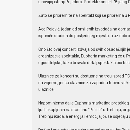
u novijoj istoriji Prijedora. Protekli koncert “Bije
Zato se pripremite na spektakl koji se priprema u P
Aco Pejović, jedan od omiljenih izvođača na doma
ispuniće stadion do posljednjeg mjesta, a uz dobro
Ono što ovaj koncert izdvaja od svih dosadašnjih je
organizacije spektakla, Euphoria marketing će u Pr
ugostiteljske, kako bi svaki detalj spektakla bio bes
Ulaznice za koncert su dostupne na trgu ispred TC 
na vrijeme, jer su ulaznice za zapadnu tribinu već 
ulaznice.
Napominjemo da je Euphoria marketing proteklog v
ljudi okupljenih na stadionu “Police” u Trebinju, or
Trebinju ikada, a energija i emocija još se osjećaju 
Dođite i prisustvujte nevjerovatnoj energiji, jer Prij