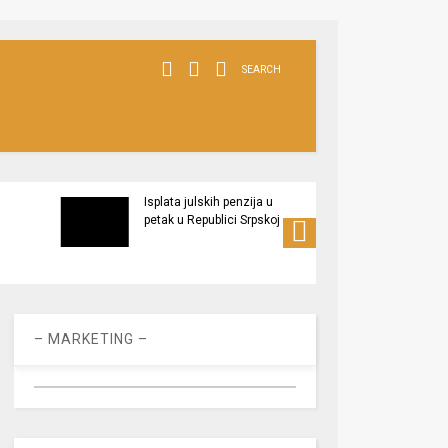
SEARCH
Isplata julskih penzija u
Večer
petak u Republici Srpskoj
2026”
proizv
– MARKETING –