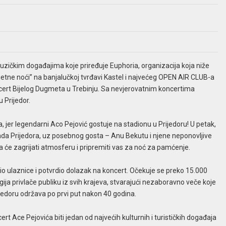
uzičkim događajima koje priređuje Euphoria, organizacija koja niže
jetne noći” na banjalučkoj tvrđavi Kastel i najvećeg OPEN AIR CLUB-a
cert Bijelog Dugmeta u Trebinju. Sa nevjerovatnim koncertima
 Prijedor.
jer legendarni Aco Pejović gostuje na stadionu u Prijedoru! U petak,
grada Prijedora, uz posebnog gosta – Anu Bekutu i njene neponovljive
ja će zagrijati atmosferu i pripremiti vas za noć za pamćenje.
jedio ulaznice i potvrdio dolazak na koncert. Očekuje se preko 15.000
ija privlače publiku iz svih krajeva, stvarajući nezaboravno veče koje
rijedoru održava po prvi put nakon 40 godina.
t Ace Pejovića biti jedan od najvećih kulturnih i turističkih događaja