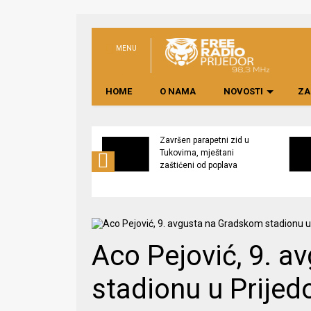
MENU
HOME
O NAMA
NOVOSTI
ZA
ija
Završen parapetni zid u
orčanka” a.d.
Tukovima, mještani
ava na dvije
zaštićeni od poplava
e
Aco Pejović, 9. 
stadionu u Prijed