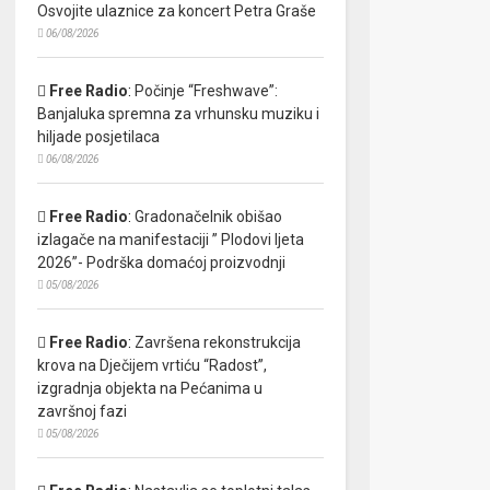
Osvojite ulaznice za koncert Petra Graše
06/08/2026
Free Radio
:
Počinje “Freshwave”:
Banjaluka spremna za vrhunsku muziku i
hiljade posjetilaca
06/08/2026
Free Radio
:
Gradonačelnik obišao
izlagače na manifestaciji ” Plodovi ljeta
2026”- Podrška domaćoj proizvodnji
05/08/2026
Free Radio
:
Završena rekonstrukcija
krova na Dječijem vrtiću “Radost”,
izgradnja objekta na Pećanima u
završnoj fazi
05/08/2026