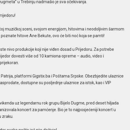
log Dugmeta” u Trebinju nadmašio je sva očekivanja.
rijedoru!
ćoj muzičkoj sceni, svojom energijom, hitovima i neodoljivim šarmom
 poznate hitove Ane Bekute, ovo će biti noć koja se pamti!
ste nivo produkcije koji nije viđen dosad u Prijedoru. Za potrebe
ijedor dovesti više od 10 kamiona opreme – audio, video i
prijekoran.
Patrija, platformi Gigstix.ba i Poštama Srpske. Obezbjedite ulaznice
rasprodate, dostupne su posljednje ulaznice za istok, kao i VIP
ikenda uz legendarnu rok grupu Bijelo Dugme, pred deset hiljada
ganizovala koncert za pamćenje. Bio je to najposjećeniji koncert u
u zraku.
edor ovako nešto još nije doživio!