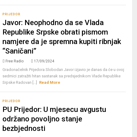
PRIJEDOR
Javor: Neophodno da se Vlada
Republike Srpske obrati pismom
namjere da je spremna kupiti ribnjak
“Saničani”
Free Radio
17/09/2024
Gradonačelnik Prijedora Slobodan Javor izjavio je danas da će u ovoj
sedmici zatražiti hitan sastanak sa predsjednikom Vlade Republike
Srpske Radovan [...]
Read More
PRIJEDOR
PU Prijedor: U mjesecu avgustu
održano povoljno stanje
bezbjednosti