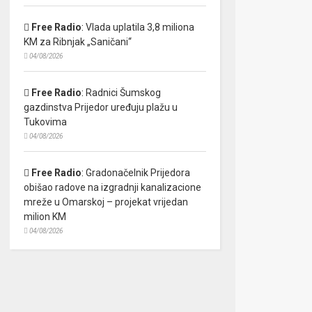
Free Radio
:
Vlada uplatila 3,8 miliona
KM za Ribnjak „Saničani“
04/08/2026
Free Radio
:
Radnici Šumskog
gazdinstva Prijedor uređuju plažu u
Tukovima
04/08/2026
Free Radio
:
Gradonačelnik Prijedora
obišao radove na izgradnji kanalizacione
mreže u Omarskoj – projekat vrijedan
milion KM
04/08/2026