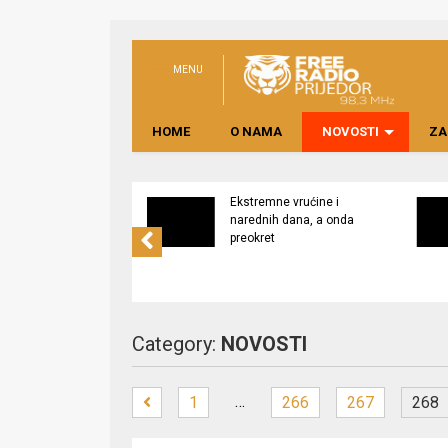
MENU
HOME
O NAMA
NOVOSTI
ZA
svijest o značaju
Ekstremne vrućine i
ne lokalno
narednih dana, a onda
edene hrane
preokret
Category:
NOVOSTI
…
1
266
267
268