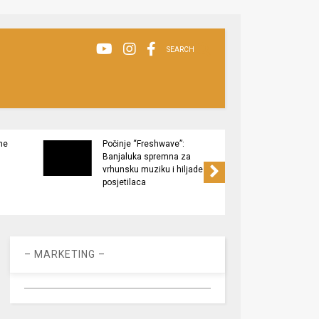
SEARCH
ne
Počinje “Freshwave”:
Završe
Banjaluka spremna za
Tukov
vrhunsku muziku i hiljade
zaštić
posjetilaca
– MARKETING –