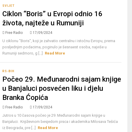
SVIJET
Ciklon “Boris” u Еvropi odnio 16
života, najteže u Rumuniji
Free Radio
17/09/2024
U ciklonu "Boris", koji je zahvatio centralnu i istočnu Еvropu, prema
posljednjim podacima, poginulo je šesnaest osoba, najviše u
Rumuniji sedmoro, g [...]
Read More
RS-BIH
Počeo 29. Međunarodni sajam knjige
u Banjaluci posvećen liku i djelu
Branka Ćopića
Free Radio
17/09/2024
Jutros u 10 časova počeo je 29. Međunarodni sajam knjige u
Banjaluci. Književnom besjedom pisca i akademika Milosava Tešića
iz Beograda, pre [...]
Read More