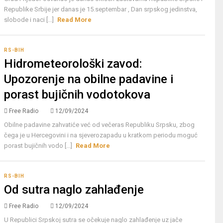
Republike Srbije jer danas je 15.septembar , Dan srpskog jedinstva,
slobode i naci [...]
Read More
RS-BIH
Hidrometeorološki zavod:
Upozorenje na obilne padavine i
porast bujičnih vodotokova
Free Radio
12/09/2024
Obilne padavine zahvatiće već od večeras Republiku Srpsku, zbog
čega je u Hercegovini i na sjeverozapadu u kratkom periodu moguć
porast bujičnih vodo [...]
Read More
RS-BIH
Od sutra naglo zahlađenje
Free Radio
12/09/2024
U Republici Srpskoj sutra se očekuje naglo zahlađenje uz jače