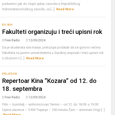
padavine i jak do olujni vjetar, navode iz Republičkog
hidrometeorološkog zavoda. Ja [...]
Read More
RS-BIH
Fakulteti organizuju i treći upisni rok
Free Radio
12/09/2024
Da je studenata sve manje, pokazuje podatak da će gotovo većina
fakulteta na javnim univerzitetima u Srpskoj raspisati i treći upisni rok
s obzirom n [...]
Read More
PRIJEDOR
Repertoar Kina “Kozara” od 12. do
18. septembra
Free Radio
12/09/2024
Film – Izumitelj – sinhronizovan Termin – od 12. do 18.09. u 19.00
Cijena ulaznice – 5 KM Trajanje – 100 minuta Žanr – animirani Origi [...]
Read More