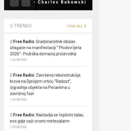
- Charles Bukowski
U TRENDU
VIEW ALL
Free Radio
:
Gradonačelnik obišao
izlagače na manifestaciji ” Plodovi ljeta
2026”- Podrška domaćoj proizvodnji
05/08/2026
Free Radio
:
Završena rekonstrukcija
krova na Dječijem vrtiću “Radost”,
izgradnja objekta na Pećanima u
završnoj fazi
05/08/2026
Free Radio
:
Nastavlja se toplotni talas,
evo gdje važi crveni meteoalarm
05/08/2026