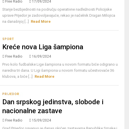
Free Radio
17/09/2024
Stanje bezbjednosti na području operativne nadležnosti Policijske
uprave Prijedor je zadovoljavajuće, rekao je načelnik Dragan Milojica
na današnjoj [...]
Read More
SPORT
Kreće nova Liga šampiona
Free Radio
16/09/2024
Prvo kolo fudbalske Lige šampiona u novom formatu biće odigrano u
naredna tri dana. U Ligi šampiona u novom formatu učestvovaće 36
klubova, a biće [...]
Read More
PRIJEDOR
Dan srpskog jedinstva, slobode i
nacionalne zastave
Free Radio
15/09/2024
Grad Prijedor osvanuo je danas okićen zastavama Republike Srpske i