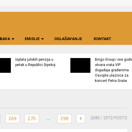
BAVA
EMISIJE
OGLAŠAVANJE
KONTAKT
Isplata julskih penzija u
Bingo Group i ove godi
petak u Republici Srpskoj
otvara vrata VIP
događaja građanima:
Osvojite ulaznice za
koncert Petra Graše
…
2680
/ 2972 POSTS
269
270
298