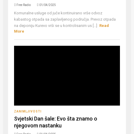
Free Radio
01/04/2025
Komunalne usluge od juče kontinuirano vrše odvoz
kabastog otpada sa zaplavljenog područja. Prevoz otpada
na deponiju Kurevo vrši se u kontrolisanim us [...]
Read
More
ZANIMLJIVOSTI
Svjetski Dan šale: Evo šta znamo o
njegovom nastanku