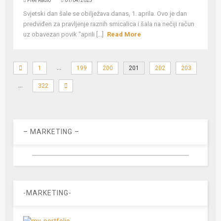
Free Radio
01/04/2025
Svjetski dan šale se obilježava danas, 1. aprila. Ovo je dan
predviđen za pravljenje raznih smicalica i šala na nečiji račun
uz obavezan povik "aprili [...]
Read More
…
1
199
200
201
202
203
…
322
– MARKETING –
-MARKETING-