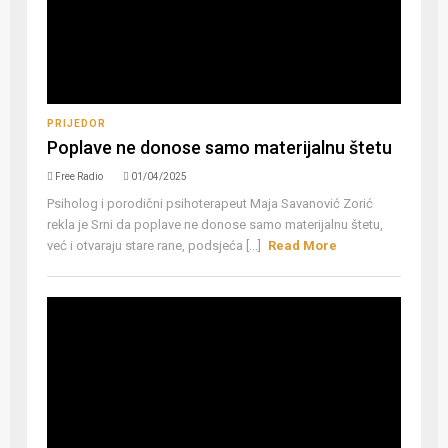
PRIJEDOR
Poplave ne donose samo materijalnu štetu
Free Radio
01/04/2025
Psiholog i porodični psihoterapeut Maja Savanović Zorić
rekla je Srni da poplave ne donose samo materijalnu štetu,
već i otvaraju stare rane, podsjeća [...]
Read More