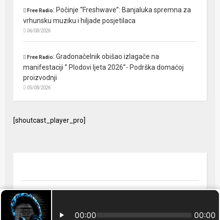
:
Počinje “Freshwave”: Banjaluka spremna za
Free Radio
vrhunsku muziku i hiljade posjetilaca
06/08/2026
:
Gradonačelnik obišao izlagače na
Free Radio
manifestaciji ” Plodovi ljeta 2026”- Podrška domaćoj
proizvodnji
05/08/2026
[shoutcast_player_pro]