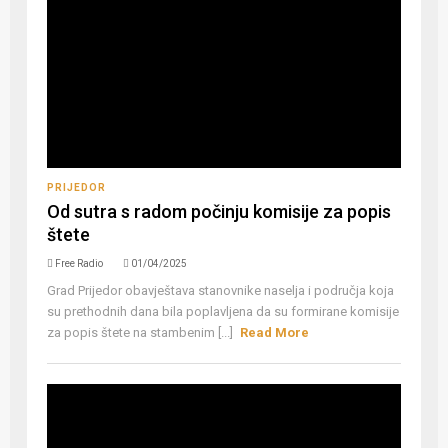
PRIJEDOR
Od sutra s radom počinju komisije za popis
štete
Free Radio
01/04/2025
Grad Prijedor obavještava stanovnike naselja i područja koja
su prethodnih dana bila poplavljena da su formirane komisije
za popis štete na stambenim [...]
Read More