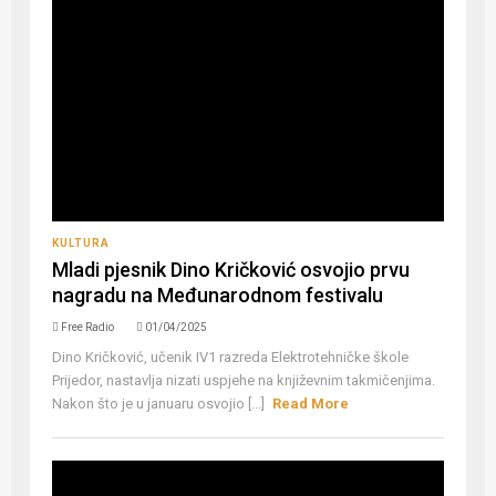
KULTURA
Mladi pjesnik Dino Kričković osvojio prvu
nagradu na Međunarodnom festivalu
Free Radio
01/04/2025
Dino Kričković, učenik IV1 razreda Elektrotehničke škole
Prijedor, nastavlja nizati uspjehe na književnim takmičenjima.
Nakon što je u januaru osvojio [...]
Read More