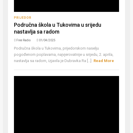
PRIJEDOR
Područna škola u Tukovima u srijedu
nastavlja sa radom
Free Radio
01/04/2025
Područna škola u Tukovima, prijedorskom naselju
pogođenom poplavama, najvjerovatnije u srijedu, 2. aprila,
nastavlja sa radom, izjavila je Dubravka Ra [...]
Read More