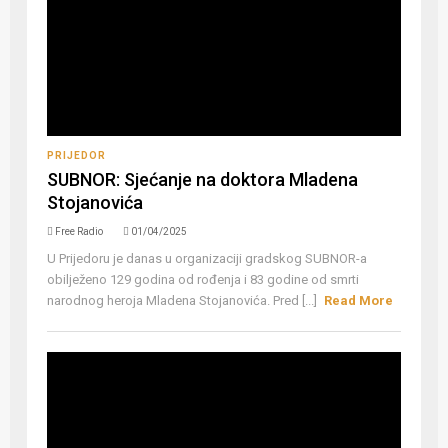
PRIJEDOR
SUBNOR: Sjećanje na doktora Mladena
Stojanovića
Free Radio
01/04/2025
U Prijedoru je danas u organizaciji gradskog SUBNOR-a
obilježeno 129 godina od rođenja i 83 godine od smrti
narodnog heroja Mladena Stojanovića. Pred [...]
Read More