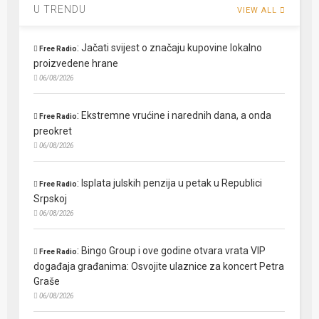
U TRENDU
VIEW ALL
:
Jačati svijest o značaju kupovine lokalno
Free Radio
proizvedene hrane
06/08/2026
:
Ekstremne vrućine i narednih dana, a onda
Free Radio
preokret
06/08/2026
:
Isplata julskih penzija u petak u Republici
Free Radio
Srpskoj
06/08/2026
:
Bingo Group i ove godine otvara vrata VIP
Free Radio
događaja građanima: Osvojite ulaznice za koncert Petra
Graše
06/08/2026