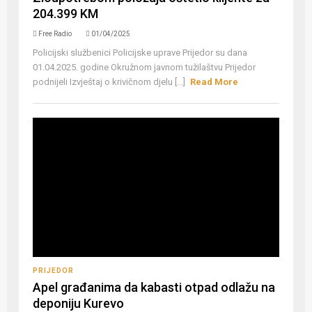
204.399 KM
Free Radio
01/04/2025
Policijski službenici Policijske uprave Prijedor su dana
01.04.2025. godine Okružnom javnom tužilaštvu Prijedor
podnijeli Izvještaj o krivičnom djelu [...]
Read More
PRIJEDOR
Apel građanima da kabasti otpad odlažu na
deponiju Kurevo