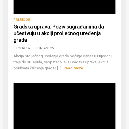
PRIJEDOR
Gradska uprava: Poziv sugrađanima da
učestvuju u akciji proljećnog uređenja
grada
Free Radio
01/04/2025
Akcija proljećnog uređenja grada počinje danas u Prijedoru i
traje do 30. aprila, saopšteno je iz Gradske uprave. Akcija
obuhvata čišćenje grada i [...]
Read More