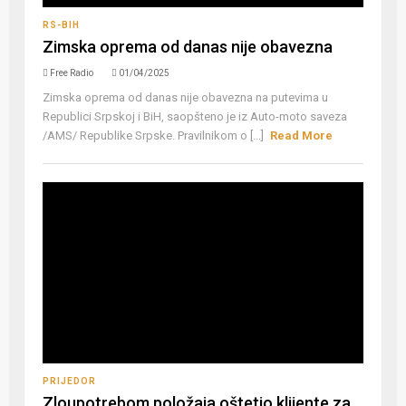
RS-BIH
Zimska oprema od danas nije obavezna
Free Radio
01/04/2025
Zimska oprema od danas nije obavezna na putevima u
Republici Srpskoj i BiH, saopšteno je iz Auto-moto saveza
/AMS/ Republike Srpske. Pravilnikom o [...]
Read More
PRIJEDOR
Zloupotrebom položaja oštetio klijente za